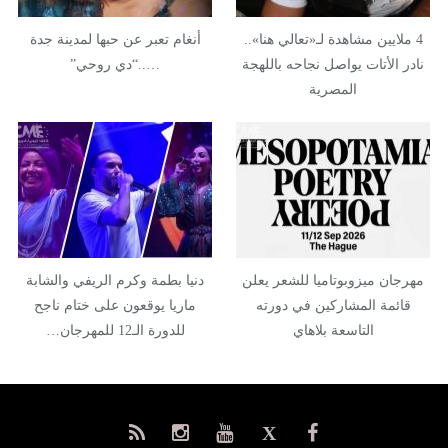
4 ملايين مشاهدة لـ«تعالي هنا»..
أنغام تعبر عن حبها لمدينة جدة
نادر الأتات يواصل نجاحه باللهجة
…..“دي روحي”
المصرية
مهرجان ميزوبوتاميا للشعر يعلن
دنيا بطمة وكرم الريفي والشابة
قائمة المشاركين في دورته
ماريا يوقعون على ختام ناجح
التاسعة بلاهاي
للدورة الـ12 للمهرجان…