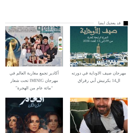
قد يعجبك ايضا
مهرجان صيف الاوداية في دورته
أكادير تجمع مغاربة العالم في
ال14 بكرنيش أبي رقراق
مهرجان IMINIG تحت شعار
“مائة عام من الهجرة”