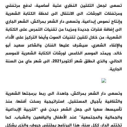
تسعى لجعل التلقين النظري عتبة أساسية، لدفع مرتفقي
ومرتفقات الورشات، الى الانتقال الى لحظة الكتابة الشعرية
وإنتاج نصوص إبداعية. وتسعى دار الشعر بمراكش، الشهر الجاري
الى إضافة فقرات جديدة ومزيدا من تقنيات التمرس على الكتابة
الشعرية، من خلال تلقين تقنيات الصوت وأيضا التركيز على الأداء
والإلقاء الشعري، سيشرف عليها الفنان والشاعر سعيد أبو
خالد. ويمتد الموسم الخامس لورشات الكتابة الشعرية للموسم
الحالي، والذي انطلق شهر أكتوبر2021، الى شهر ماي من السنة
الجارية.
وتسعى دار الشعر بمراكش، جاهدة، الى ربط برمجتها الشعرية
والثقافية بأجيال المستقبل. استراتيجية رسخت أفقها، منذ
تأسيسها، سعيا الى جعل الشعر ديدن في “التربية الإبداعية
والجمالية والمجتمعية” عند الأطفال واليافعين والشباب. كما
تختتم الدار، ككل سنة، هذا البرنامج بملتقى حروف، والذي يشكل