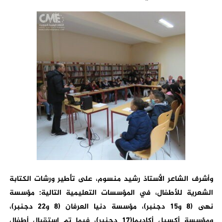
وأشرف الشاعر الأستاذ رشيد منسوم، على تأطير ورشات الكتابة
الشعرية للأطفال، في المؤسسات التعليمية التالية: مؤسسة
نهى (8 و15 دجنبر)، مؤسسة دنيا العرفان (8 و22 دجنبر)،
ومؤسسة أكسيل أكاديما(17 دجنبر)، فيما تم استقبال أطفال