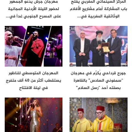
المركز السينمائي المغربي يفتح
مهرجان جرش يدعو الجمهور
باب المشاركة أمام مشاريع الأفلام
لحضور الليلة الأردنية المجانية
الوثائقية المغربية في…
على المسرح الجنوبي غداً في…
جورج قرداحي يُكرَّم في مهرجان
المهرجان المتوسطي للناظور
“سمفوني السادس” بالقاهرة
يستقطب أكثر من 40 ألف متفرج
بصفته أحد “رسل السلام”
في ليلة الافتتاح