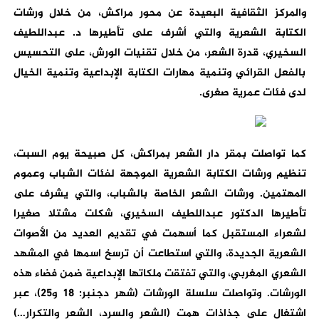
والمركز الثقافية البعيدة عن محور مراكش، من خلال ورشات
الكتابة الشعرية والتي أشرف على تأطيرها د. عبداللطيف
السخيري، قدرة الشعر، من خلال تقنيات الورش، على التحسيس
بالفعل القرائي وتنمية مهارات الكتابة الإبداعية وتنمية الخيال
لدى فئات عمرية صغرى.
كما تواصلت بمقر دار الشعر بمراكش، كل صبيحة يوم السبت،
تنظيم ورشات الكتابة الشعرية الموجهة لفئات الشباب وعموم
المهتمين. ورشات الشعر الخاصة بالشباب، والتي يشرف على
تأطيرها الدكتور عبداللطيف السخيري، شكلت مشتلا صغيرا
لشعراء المستقبل كما أسهمت في تقديم العديد من الأصوات
الشعرية الجديدة، والتي استطاعت أن ترسخ اسمها في المشهد
الشعري المغربي، والتي تفتقت ملكاتها الإبداعية ضمن فضاء هذه
الورشات. وتواصلت سلسلة الورشات (شهر دجنبر: 18 و25)، عبر
اشتغال على جذاذات همت (الشعر والسرد، الشعر والتكرار…)