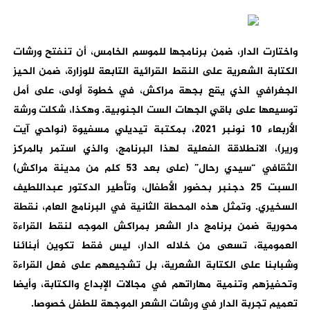
واختارت الدار، ضمن برنامجها للموسم الخامس، أن تنفتح ورشات
الكتابة الشعرية على النقط القرائية التابعة للوزارة، ضمن الحيز
الجغرافي الذي يقع بجهة مراكش، في خطوة أولى، على أمل
توسيعها على باقي الجهات الست الجنوبية. وهكذا، شكلت ورشة
الأربعاء 10 نونبر 2021، بمكتبة تيديلي مسفيوة (نواحي آيت
ورير)، الانطلاقة الفعلية لهذا البرنامج، والذي استمر بالمركز
الثقافي “سيدي رحال” (على بعد 53 كلم من مدينة مراكش)
السبت 25 دجنبر بحضور الأطفال، وتأطير الدكتور عبداللطيف
السخيري. وتمثل هذه المحطة الثانية في البرنامج العام، نقطة
محورية ضمن برنامج دار الشعر بمراكش الموجه لنقط القراءة
العمومية، تسعى من خلاله الدار، ليس فقط تكوين أبنائنا
وشبابنا على الكتابة الشعرية، بل تشجيعهم على فعل القراءة
وتحفيزهم وتنمية مهاراتهم في مجالات الإبداع والكتابة، وأيضا
تعميم تجربة الدار في ورشات الشعر الموجهة للطفل خصوصا.