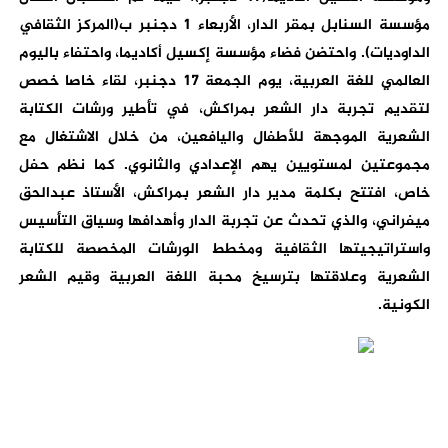
مؤسسة السنابل بمقر الدار، الأربعاء 1 دجنبر ب(المركز الثقافي
الداوديات). واحتضن فضاء مؤسسة إكسيل أكاديما، واحتفاء باليوم
العالمي للغة العربية، يوم الجمعة 17 دجنبر، لقاء خاصا خصص
لتقديم تجربة دار الشعر بمراكش، في تأطير ورشات الكتابة
الشعرية الموجهة للأطفال واليافعين، من خلال الاشتغال مع
مجموعتين لمستويين يهم الإعدادي والثانوي. كما نظم حفل
خاص، افتتح بكلمة مدير دار الشعر بمراكش، الأستاذ عبدالحق
ميفراني، والذي تحدث عن تجربة الدار وأهدافها وسياق التأسيس
واستراتيجيتها الثقافية ومخطط الورشات المخصصة للكتابة
الشعرية وعلاقتها بترسيخ محبة اللغة العربية وقيم الشعر
الكونية.