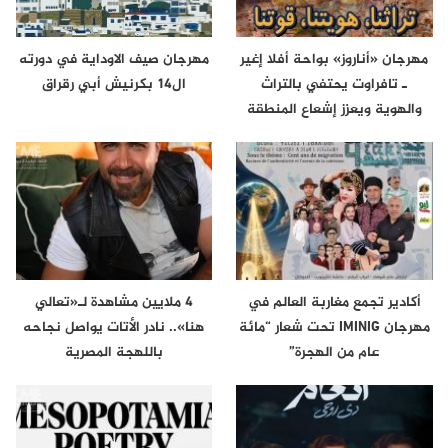
مهرجان «أناروز» بواحة أفلا إغير
مهرجان صيف الاوداية في دورته
ـ تافراوت يحتفي بالتراث
ال14 بكرنيش أبي رقراق
والهوية ويعزز إشعاع المنطقة
أكادير تجمع مغاربة العالم في
4 ملايين مشاهدة لـ«تعالي
مهرجان IMINIG تحت شعار “مائة
هنا».. نادر الأتات يواصل نجاحه
عام من الهجرة”
باللهجة المصرية