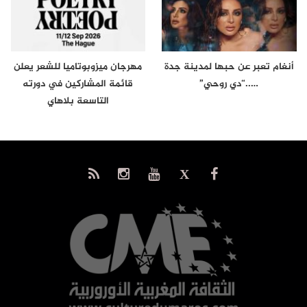
أنغام تعبر عن حبها لمدينة جدة
مهرجان ميزوبوتاميا للشعر يعلن
…..“دي روحي”
قائمة المشاركين في دورته
التاسعة بلاهاي