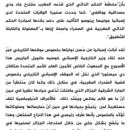
بأنّ”مخطّطَ الحكم الذاتي الذي قدّمه المغرب مُقترح جاد وذي
مصداقية وواقعي” ،كما جَددت سفيرة الولايات المتحدة لدى
إسبانيا جوليسا رينوسو التأكيد على دعم بلادها لمبادرة الحكم
الذاتي المغربية في الصحراء واصِفة إياها بـ”المعقولة والقابلة
للتّطبيق”.
لَقد أبانت إسبانيا عن حُسن نواياها بخصوص موقفها التاريخي عبّرَ
عنهُ لقاء وزير الخارجية الإسباني خوسيه مانويل ألباريس هذا
الأسبوع مع المبعوث الخاص للأمين العام للأمم المتحدة ستافان
دي ميستورا الذي نقلَ له الموقف الإسباني التاريخي بخصوص
قضية الصّحراء المغربية، في مقابل ذلك وكَما كان مُنتظراً مِنَ
الجارة الشرقية الجزائر التي مافتئت تَدّعي حِيادها نظريا في حين
أنّ ما هو قائم يَعكس ويُفَنّد ذلك، فَالأعراف الدّبلوماسية تقِفُ
مُستغربةً لِمَن يَتبَجّح بِحِيادها في حين أنّ مُمارساتها وسُلوكاتها
تُؤَكّد بِالملموس بِأنها طَرف رئيسي في هذا النزاع المُفتَعل، وهذا
ما يَتَضّح بشكل جلي من خلال استدعاء الجزائر لِسفيرها في