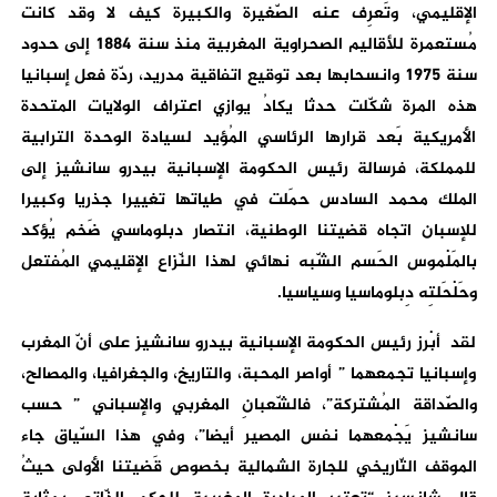
الإقليمي، وتَعرِف عنه الصّغيرة والكبيرة كيف لا وقد كانت
مُستعمرة للأقاليم الصحراوية المغربية منذ سنة 1884 إلى حدود
سنة 1975 وانسحابها بعد توقيع اتفاقية مدريد، ردّة فعل إسبانيا
هذه المرة شكّلت حدثا يكادُ يوازي اعتراف الولايات المتحدة
الأمريكية بَعد قرارها الرئاسي المُؤيد لسيادة الوحدة الترابية
للمملكة، فرسالة رئيس الحكومة الإسبانية بيدرو سانشيز إلى
الملك محمد السادس حمَلت في طياتها تغييرا جذريا وكبيرا
للإسبان اتجاه قضيتنا الوطنية، انتصار دبلوماسي ضَخم يُؤكد
بالمَلْموس الحَسم الشّبه نهائي لهذا النّزاع الإقليمي المُفتعل
وحَلْحَلتِه دِبلوماسيا وسياسيا.
لقد أبْرز رئيس الحكومة الإسبانية بيدرو سانشيز على أنّ المغرب
وإسبانيا تجمعهما ” أواصر المحبة، والتاريخ، والجغرافيا، والمصالح،
والصّداقة المُشتركة”، فالشّعبانِ المغربي والإسباني ” حسب
سانشيز يَجْمعهما نفس المصير أيضا”، وفي هذا السّياق جاء
الموقف التّاريخي للجارة الشمالية بخصوص قَضيتنا الأولى حيثُ