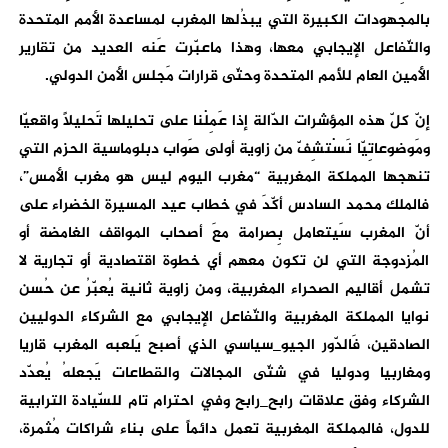
بالمجهودات الكبيرة التي يبذُلها المغرب لمساعدة الأمم المتحدة
والتّفاعل الإيجابي معها، وهذا ماعبّرت عَنه العديد من تقارير
الأمين العام للأمم المتحدة وحتّى قرارات مَجلس الأمن الدولي.
إنّ كلّ هذه المؤشرات الدّالة إذا عَمِلْنا على تحليلها تَحليلاً واقعيّا
ومَوضوعاتِيّا نَسْتشِفّ من زاوية أولى صَواب دبلوماسية الحزم التي
تنهجها المملكة المغربية “مغرب اليوم ليس هو مغرب الأمس”،
فالملك محمد السادس أكّدَ في خطاب عيد المسيرة الخضراء على
أنّ المغرب سَيتعامل بِصرامة معَ أصحاب المواقف الغامضة أو
المُزدوجة التي لن تكون معهم أي خطوة اقتصادية أو تجارية لا
تشمل أقاليم الصحراء المغربية، ومن زاوية ثانية يُعبّرُ عن حُسن
نوايا المملكة المغربية والتّفاعل الإيجابي مع الشرکاء الدوليين
الصادقين، فَالدّور الجيو_سياسي الذي أصبح يَلعبه المغرب قاريا
ومغاربيا ودوليا في شتّى المجالات والقطاعات يَجعلهُ يُعدّد
الشركاء وفق علاقات رابح_رابح وفي احترام تام للسّيادة الترابية
للدول، فالمملكة المغربية تعمل دائماً على بناء شراكات مُثمرة،