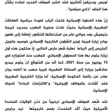
لويس رودريغيز ثاباتيرو فقد اعتَبر الموقف الجديد لبلاده بشأن
هذا الملف “ذكي سياسيا”.
إنّ هذه الخطوة الإسبانية فتحت الباب لعودة دينامية العلاقات
المغربية_الإسبانية بحيث عادت سفيرة المغرب بمدريد كريمة
بنيعيش بعد حوالي عام من استدعائها للتشاور، إضافة إلى ظهور
بوادِر زيارة قريبة لِوزير الشؤون الخارجية الإسباني خوسيه مانويل
ألباريس إلى الرباط نهاية شهر مارس الحالي، إذْ ستكون هذه أول
زيارة يقوم بها هذا المسؤول الإسباني للمغرب منذ استوزارِه في
13 يوليوز من سنة 2021، كما أنّه من المُتوقّع أنْ يقوم بيدرو
سانشيز بزيارة إلى المملكة المغربية قريبا حسب ما أعلنه بيان
صادر عن رئاسة الحكومة الإسبانية، أما وزارة الخارجية المغربية
فقد أشادت بالمواقف الإيجابية” و”الالتزامات البناءة” للدولة
الإسبانية.
لقد شَهِد الموقف الإسباني ترحيباً من لدُنِ الولايات المتحدة
الأمريكية حيث أكّد المتحدث باسم خارجيتها نيد برايس