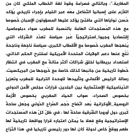
المغاربة.”، وبالتالي فصرامة وقوة لغة الخطاب الملكي كان من
اللاّزم على إسبانيا التّفاعل معَه عبر القيام بإجراء تاريخي يُؤكد
حُسن نواياها التي مافتئ يؤكد عليها المسؤولون الإسبان خُصوصا
مع هذه المُستجدات الهامة بالنسبة للمغرب سواء دبلوماسيا،
إقتصاديا وجيوا_استراتيجيّاً عَبر سياسة تعدّد الشّركاء التي
يَنهجها المغرب خُصوصا مع الأقطاب الكبرى، سِياسة ناجِعة وناجحة
نَتَج عنها دعم الولايات المتحدة الأمريكية لمقترح الحكم الذاتي،
استعداد بريطانيا لخلق شراكات أكثر متانةً مع المغرب في انتظار
خُطوة تاريخية من جانِبها كذلك خاصة مع خُروجها من البريكسيت،
رسالة الرئيس الألماني وتأييدها للوحدة الترابية للمغرب وتعزيز
الدّيناميكية الإستثمارية بين البلدين، قرارات مجلس الأمن الدولي
بخصوص الصحراء، صواب الحياد المغربي بِخصوص الأزمة
الروسية_الأوكرانية بَعد اتّضاح حَجم الصّراع الدّولي وجَعل ساحةً
كُبرى دول أوروبا الشّرقية ساحةً لها ، في ظلّ كلّ هذه المُستجدات
الإستراتيجية وقع فِعلا ما يُمكن اعتباره قرارا وواقِعة تاريخيةً لها
طعم ووقعٌ خاص لدولة كان لها دور رئيسي تاريخيا في هذا النّزاع