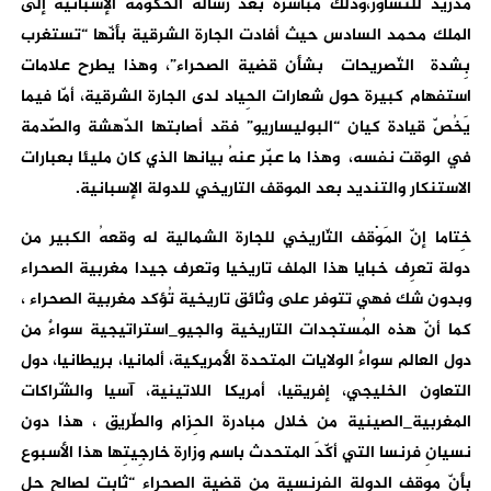
مدريد للتشاور،وذلك مباشرة بعد رسالة الحكومة الإسبانية إلى
الملك محمد السادس حيث أفادت الجارة الشرقية بأنّها “تستغرب
بِشدة التّصريحات بشأن قضية الصحراء”، وهذا يطرح علامات
استفهام كبيرة حول شعارات الحِياد لدى الجارة الشرقية، أمّا فيما
يَخُصّ قيادة كيان “البوليساريو” فقد أصابتها الدّهشة والصّدمة
في الوقت نفسه، وهذا ما عبّر عنهُ بيانها الذي كان مليئا بعبارات
الاستنكار والتنديد بعد الموقف التاريخي للدولة الإسبانية.
خِتاما إنّ المَوْقف التّاريخي للجارة الشمالية له وقعهُ الكبير من
دولة تعرِف خبايا هذا الملف تاريخيا وتعرف جيدا مغربية الصحراء
وبدون شك فهي تتوفر على وثائق تاريخية تُؤكد مغربية الصحراء ،
كما أنّ هذه المُستجدات التاريخية والجيو_استراتيجية سواءٌ من
دول العالم سواءٌ الولايات المتحدة الأمريكية، ألمانيا، بريطانيا، دول
التعاون الخليجي، إفريقيا، أمريكا اللاتينية، آسيا والشّراكات
المغربية_الصينية من خلال مبادرة الحِزام والطّريق ، هذا دون
نسيانِ فرنسا التي أكّدَ المتحدث باسم وزارة خارجِيتِها هذا الأسبوع
بأنّ موقف الدولة الفرنسية من قضية الصحراء “ثابت لصالح حل