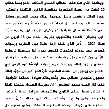
الإيجابية التي عبّر عنها الخطاب الملكي السّالف الذكر وكذا خطاب
20 غشت من السنة المُنصرمة بمناسبة الذكرى الـثامنة والسّتين
لِثورة الملك والشعب يرسِل عَبرهُما الملك محمد السادس رسائل
استعداد المغرب للتفاعل ايحاباً لتجاوز حِدّة الأزمة الدّبلوماسية
التي خلّفها استقبال إسبانيا زعيم كيان البوليساريو بهوية مزوّرة
“ابن بطوش” للعلاج والتّطبيب بترابها ابتداءً من 18 أبريل من
سنة 2021 ، الأمر الذي خلّف أزمة حادة بين المغرب وإسبانيا
خُصوصا بعد عودته لمخيمات تندوف بدون أية محاسبة قانونية
بالرّغم من كونه محلّ متابعات قضائية داخل أسبانيا ، أزمة لم
تنتهي بمجرد إقالة وزيرة خارجية إسبانيا أرانشا غونزاليس في
العاشر من يوليوز من السنة الماضية لأنّ الأمر أكبر من مُجرّد إقالة
مَسؤول حُكومي إسباني مسّ بِتَصريحاته سيادة المملكة الترابية،
فكما قال الملك محمد السادس ” إنّ مغربية الصحراء حَقيقة ثابتة
لا نِقاش فيها بِحكم التاريخ والشّرعية، وبإرادة قوية لأبنائها،
واعتراف دولي واسع.”، وأضاف الملك في خِطابه “إنّ قضية
الصحراء هي جوهر الوحدة الوطنية للمملكة، وهي قَضية كل