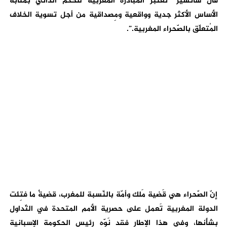
قال شانسيز “تعتبر المبادرة المغربية للحكم الذّاتي بمثابة
الأساس الأكثر جدية وواقعية ومِصداقية من أجل تسوية الخلاف
المُتعلّق بالصّحراء المغربية.”.
إنّ الصّحراء هي قَضية مَلك وأمّة بالنّسبة للمغرب، قضيةٌ ما فتِئت
الدولة المغربية تَعمل على حصرية الأمم المتحدة في التّداول
بشأنِها، وفي هذا الإطار فقد نَوّه رئيس الحكومة الإسبانية