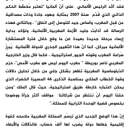
فقد أكّد الرئيس الألماني على أنّ ألمانيا “تعتبر مُخطّط الحكم
الذاتي الذي قُدّم سنة 2007 بمثابة جهود جادة وذات مصداقية
من قِبل المغرب، وأساس جيد للتوصل إلى اتفاق” ، وبالتالي فهذه
الرسالة قد أذابَت جليد الأزمة المغربية_الألمانية، وتؤكد بِداية
إرساء مرحلة جديدة بعيدة عن ما وقع خلال فترة المستشارة
الألمانية ميركل، كما أنّ هذا التّغيير الجذري للدولة الألمانية يُبرِزُ
صَرامة المغرب وقوته الجيو_استراتيجية ، فكما قال وزير الخارجية
المغربي ناصر بوريطة ” مغرب اليوم ليس هو مغرب الأمس”، حزم
الدّبلوماسية المغربية تظهر بشكل جلي من خلال تحليل دلالات
وقوة الخطاب الملكي بمناسبة الذكرى 46 المسيرة الخضراء الذي
يمكِن اعتباره خارطة طريق استراتيجية، حيث قال الملك “ومن
حقنا اليوم أنْ ننتظر من شركائنا مواقف أكثر جرأة ووضوحا
بخصوص قضية الوحدة الترابية للمملكة.”
إنّ هذا الوضع الجديد الذي ترسُم المملكة المغربية ملامحه كقوة
إقليمية جعلها دولة يُضرب لها ألفُ حساب، فالدّلالات والأبعاد