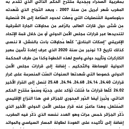
بمغربية الصحراء وبِجدية مقترح الحكم الذاتي الذي تقدّم به
المغرب شهر أبريل من سنة 2007 ، وبعد النّجاح الذي شَهدته
دبلوماسية القُنصليات التي وَصلت لحدود السّاعة إلى 24 قُنصلية
مِن شتّى دول قارات العالم، بالرّغم من محاولات الجارة الشرقية
لتنديدها عبر قرارات مجلس الأمن الدولي أو من خلال قمة الإتحاد
الإفريقي “إسكات البنادق” كلّها مُحاولات باءت بالفشل، لا ننسى
كذلك تاريخ 13 نونبر من سنة 2020 الذي عرف إعادة تأمين معبر
الكاركرات وتأييد دولي واسِع لهذه الخطوة وكذا من طرف المحكمة
الدولية للوساطة والتّحكيم ، إضافة إلى قرارات مجلس الأمن
الدولي خصوصا التي شهدتها السنوات السّت المنصرمة على غرار
قرارات 24.40, 24.14, 24.68, 24.94, 25.48 لِنصل إلى القرار الأخير
26.02 كُلّها قرارات ما فَتئت تُؤكد على جِديّة وسُموّ مقترح الحكم
الذاتي، وتُبرِز أيضا الدّور المِحوري للجزائر في هذا النزاع الإقليمي
المُفتعل، وهذا ماعبّر عنه قرار مجلس الأمن الدولي الأخير الذي
ذَكَر الجزائر خمس مرات وهو العدد نفسه الذي ذكَر فيه المغرب،
إضافة إلى تأكيده على العودة لطاولة المسار السياسي والموائد