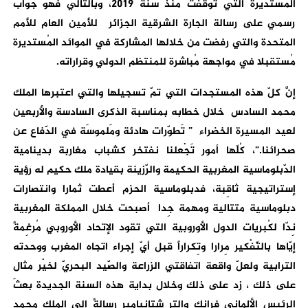
المُستديرة التي توقفت منذ سنة 2019، وبالتالي فَهُو جَواب
رسمي على رسالة الجارة الشرقية الجزائر للأمين العام للأمم
المتحدة والتي رفضت من خلالها المشاركة في الموائد المُستديرة
مُستقبلا في مواجهة مُباشرة للمنتظم الدولي وقراراته.
إنَّ كلّ هذه المستجدات التي تمّ تسجيلها والتي اعتبرها الملك
محمد السادس خلال خطابه بمناسبة الذكرى السادسة والأربعين
لعيد المسيرة الخضراء ” تَطوّرات هادئة ومَلموسَة في الدّفاع عن
صحرائنا.”، كُلّها أمور تَجْعلنا نفتخر كشباب مغاربة بدينامية
الدّبلوماسية المغربية الحكيمة والرّزينة بقيادة ملك حكيم له رؤية
إستراتيجية ثاقِبة، فدبلوماسية الحزم أعطت ثمارا وانتصارات
دبلوماسية متتالية ومهمة جِدا أصبحت خلال المملكة المغربية
نِدّا لكُبريات الدول الأوروبية التي تقود الإتحاد الأوروبي مُرغِمةً
إيّاها بالتّفْكير مِرارا وتِكراراً قبل أيّ إجراء اتجاه المغرب ووحدته
الترابية ولعلّ واقعة اتفاقتي الزراعة والصّيد البحريّ لخيْر مثال
على ذلك ، زد على ذلك وخلال بداية هذه السنة الجديدة بعثَ
الرئيس الألماني فرانك والتر شتانيامير رِسالةً إلى الملك محمد