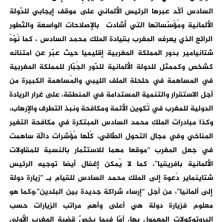
السادس أكّد عبرها الرئيس الألماني على موقف إيجابي للدّولة
الألمانية ومُؤَسّساتها التي أَشادت بالإصلاحات الواسعة والتّطور
الرائع الذي يعرفه المغرب بقيادة الملك محمد السادس ، كما نَوّهَ
شتانيامير بدور المملكة المغربية إقليميا حيث عبّر عن امتنانه
كشخص وكممثل للدولة الألمانية للدّور الجَبّار للمملكة المغربية
في المساهمة في حلحلة الملف الليبي والمُساهمة الكبيرة من
أجل الاستقرار والتنمية المستدامة في المنطقة، على غرار الريادة
الدولية للمغرب في تَكوين الأئمة ومكافحة ونبذ التطرف والإرهاب،
وكذا مبادرات الملك محمد السادس المبتكرة في مكافحة التغير
المناخي وفي مجال التحول الطّاقي، كُلّها مُؤَشرات دالّة ساهمت
في جعل المغرب “موقعا مهما للاستثمار بالنسبة للمقاولات
الألمانية بافريقيا”، كما لا يُمكن إغفال أيضا توجيه الرئيس
شتاينماير دَعوة إلى الملك محمد السادس للقيام بـ “زيارة دولة
إلى ألمانيا”، من أجل “إرساء شراكة جديدة بين البلدين”،وكما هو
معلوم فزيارة دولة هي أعلى وأهم مراتب الزيارات حسب
البروتوكولات المعمول بها، أمّا فيما يخصّ قضية المغرب الأولى