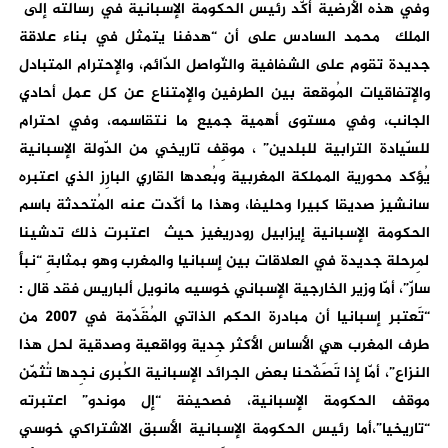
وفي هذه الأرضية أكّد رئيس الحكومة الإسبانية في رسالته إلى
الملك محمد السادس على أن “هدفنا يتمثل في بناء علاقة
جديدة تقوم على الشفافية والتّواصل الدّائم، والإحترام المتبادل
والإتفاقيات المُوقعة بين الطرفين والإمتناع عن كل عمل أحادي
الجانب، وفي مستوى أهمية جميع ما نتقاسمه، وفي احترام
للسّيادة الترابية للبلدين” ، موقِف تاريخي من الدّولة الإسبانية
يُؤكد محورية المملكة المغربية وبُعدها القاري البارِز الذي اعتبره
سانشيز صديقا كبيرا وحليفا، وهذا ما أكّدت عنه المُتحدثة باسم
الحكومة الإسبانية إيزابيل رودريغيز حيث اعتبرت ذلك تدشينا
لِمرحلة جديدة في العلاقات بين إسبانيا والمغرب وهو بمثابةِ “نبأ
سارّ”، أمّا وزير الخارجية الإسباني خوسيه مانويل ألباريس فقد قال :
“تَعتبر إسبانيا أن مبادرة الحكم الذاتي المُقَدّمة في 2007 من
طرف المغرب هي الأساس الأكثر جِدية وواقعية وصدقية لحل هذا
النزاع”، أمّا إذا تَصَفّحنا بعض الجرائد الإسبانية الكُبرى نجِدها تُثمّن
موقف الحكومة الإسبانية، فصحيفة “إل موندو” اعتبرته
“تاريخيا”،أما رئيس الحكومة الإسبانية الأسبق الاشتراكي خوسي