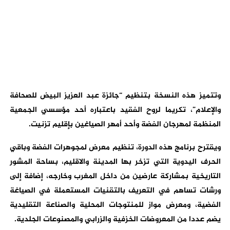
وتتميز هذه النسخة بتنظيم “جائزة عبد العزيز البيض للصحافة
والإعلام”، تكريما لروح الفقيد باعتباره أحد مؤسسي الجمعية
المنظمة لمهرجان الفضة وأحد أمهر الصياغين بإقليم تزنيت.
ويقترح برنامج هذه الدورة، تنظيم معرض لمجوهرات الفضة وباقي
الحرف اليدوية التي تزخر بها المدينة والاقليم، بساحة المشور
التاريخية بمشاركة عارضين من داخل المغرب وخارجه، إضافة إلى
ورشات تساهم في التعريف بالتقنيات المستعملة في الصياغة
الفضية، ومعرض مواز للمنتوجات المحلية والصناعة التقليدية
يضم عددا من المعروضات الخزفية والزرابي والمصنوعات الجلدية.