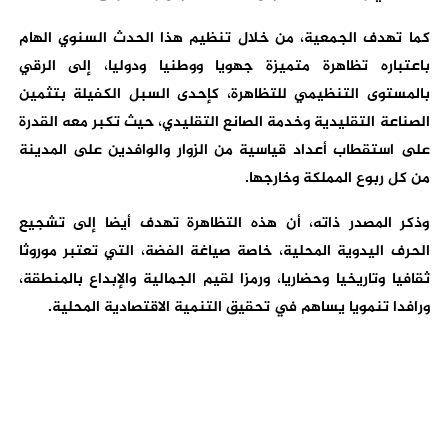
كما تهدف الجمعية، من خلال تنظيم هذا الحدث السنوي الهام
باعتباره تظاهرة متميزة جهويا ووطنيا ودوليا، إلى الرقي
بالمستوى التنظيمي للتظاهرة، كإحدى السبل الكفيلة بتثمين
الصناعة التقليدية وخدمة الصانع التقليدي، حيث تكبر معه القدرة
على استقطاب أعداد قياسية من الزوار والوافدين على المدينة
من كل ربوع المملكة وخارجها.
وذكر المصدر ذاته، أن هذه التظاهرة تهدف أيضا إلى تشجيع
الحرف اليدوية المحلية، خاصة صياغة الفضة، التي تعتبر موروثا
ثقافيا وتاريخيا وحضاريا، ورمزا لقيم الجمالية والإبداع بالمنطقة،
ورافدا تنمويا يساهم في تحقيق التنمية الاقتصادية المحلية.