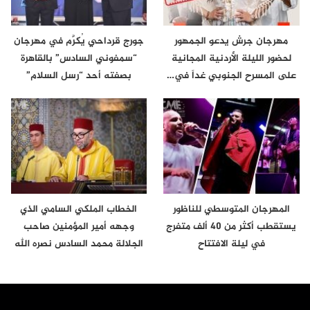
مهرجان جرش يدعو الجمهور
جورج قرداحي يُكرَّم في مهرجان
لحضور الليلة الأردنية المجانية
“سمفوني السادس” بالقاهرة
على المسرح الجنوبي غداً في…
بصفته أحد “رسل السلام”
المهرجان المتوسطي للناظور
الخطاب الملكي السامي الذي
يستقطب أكثر من 40 ألف متفرج
وجهه أمير المؤمنين صاحب
في ليلة الافتتاح
الجلالة محمد السادس نصره الله
إلى…