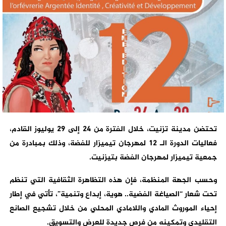
تحتضن مدينة تزنيت، خلال الفترة من 24 إلى 29 يوليوز القادم،
فعاليات الدورة الـ 12 لمهرجان تيميزار للفضة، وذلك بمبادرة من
جمعية تيميزار لمهرجان الفضة بتيزنيت.
وحسب الجهة المنظمة، فإن هذه التظاهرة الثقافية التي تنظم
تحت شعار “الصياغة الفضية.. هوية، إبداع وتنمية”، تأتي في إطار
إحياء الموروث المادي واللامادي المحلي من خلال تشجيع الصانع
التقليدي وتمكينه من فرص جديدة للعرض والتسويق.