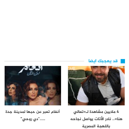
قد يعجبك ايضا
4 ملايين مشاهدة لـ«تعالي
أنغام تعبر عن حبها لمدينة جدة
هنا».. نادر الأتات يواصل نجاحه
…..“دي روحي”
باللهجة المصرية