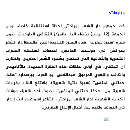
متابعات:
خط جمهور دار الشعر بمراكش لحظة استثنائية خاصة، أمس
الجمعة (12 نونبر) بفضاء الدار بالمركز الثقافي الداوديات، ضمن
فقرة “سيرة شعرية”. هذه الفقرة الجديدة التي أطلقتها دار الشعر
بمراكش في موسمها الخامس، لتنضاف لسلسلة الفقرات
الشعرية والثقافية التي تحتفي بشجرة الشعر المغربي، واختارت
أن تحتفي، في أولى حلقات هذه الفقرة الجديدة، بالأكاديمي
والكاتب واللغوي المرموق عبدالغني أبو العزم، وبإصداره “هكذا
حدثني المنفى” (سيرة ذاتية شعرية). وافتتح اللقاء بقراءات
شعرية من “هكذا حدثني المنفى”، بصوت أحد شعراء ورشات
الكتابة الشعرية لدار الشعر بمراكش، الشاعر إسماعيل آيت إيدار،
في التماعة واعية بين أجيال الإبداع المغربي.