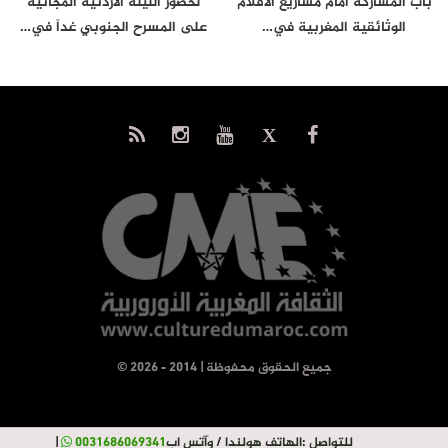
باب المشاركة أمام مشاريع الأفلام
لحضور الليلة الأردنية المجانية
الوثائقية المغربية في…
على المسرح الجنوبي غداً في…
© جميع الحقوق محفوظة | 2014 - 2026
للتواصل :
الهاتف هولندا / وآتس اب
0031686069341
|