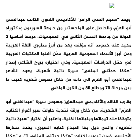
ويعد “معجم الغني الزاهر” للأكاديمي اللغوي الكاتب عبدالغني
أبو العزم، والحاصل على الماجستير من جامعة السوربون ودكتوراه
الدولة من جامعة الحسن الثاني في المعجميات، مرجعا أساسيا لا
محيد عنه خصوصا أنه مؤلفه يعد من أبرز مطوري اللغة العربية
ومن أبرز الأسماء المعجمية العربية ممّن أغنوا المكتبات العربية
في حقل الدراسات المعجمية. وفي اختياره بروح الشاعر، إصدار
“هكذا حدثني المنفى” سيرة ذاتية شعرية، يعود الشاعر
عبدالغني أبو العزم الى ذاته من خلال نصوص شعرية كتبت ما
بين مرحلة 70 ومطلع 80 من القرن الماضي.
وقارب الناقد والأكاديمي عبدالعزيز جسوس سيرة “عبدالغني أبو
العزم” الشعرية، من خلال ورقة نقدية حاولت سبر أغوار الكتاب،
متوقفا عند تيماتها وبنياتها الفنية. واعتبر أن اختيار “سيرة ذاتية
شعرية”، والتي ذيل بها المبدع كتابه السيري، يحدد مسارها
الأجناسي ضمن تبويب اختاره: “هكذا حدثني المنفى 1″، و “هكذا