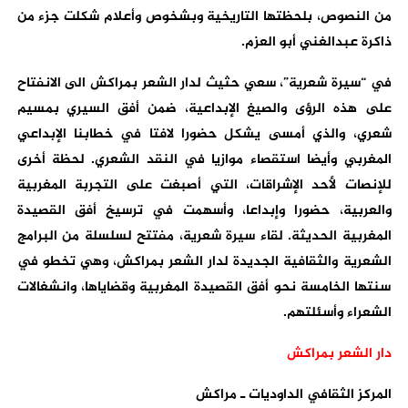
من النصوص، بلحظتها التاريخية وبشخوص وأعلام شكلت جزء من
ذاكرة عبدالغني أبو العزم.
في “سيرة شعرية”، سعي حثيث لدار الشعر بمراكش الى الانفتاح
على هذه الرؤى والصيغ الإبداعية، ضمن أفق السيري بمسيم
شعري، والذي أمسى يشكل حضورا لافتا في خطابنا الإبداعي
المغربي وأيضا استقصاء موازيا في النقد الشعري. لحظة أخرى
للإنصات لأحد الإشراقات، التي أصبغت على التجربة المغربية
والعربية، حضورا وإبداعا، وأسهمت في ترسيخ أفق القصيدة
المغربية الحديثة. لقاء سيرة شعرية، مفتتح لسلسلة من البرامج
الشعرية والثقافية الجديدة لدار الشعر بمراكش، وهي تخطو في
سنتها الخامسة نحو أفق القصيدة المغربية وقضاياها، وانشغالات
الشعراء وأسئلتهم.
دار الشعر بمراكش
المركز الثقافي الداوديات ـ مراكش