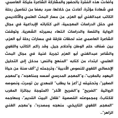
وأضاءت هذه الفقرة بالحضور والمشاركة الشاعرة مليكة العاصمي،
في شهادة مؤثرة، أعادت من خلالها، سرد بعضا من تفاصيل رحلة
الكاتب عبدالغني أبو العزم. من مسار البحث العلمي والأكاديمي
في حقل الدراسات المعجمية، الى كتاباته الإبداعية في مجال
الرواية والقصة والدراسات انتهاء بسيرته الشعرية. وتوقفت
الشاعرة العاصمي عند لحظات فارقة في مسارات رحلة أبو العزم،
بين ضفاف حلم الوطن وأحلام جيل. وقد راكم الكاتب واللغوي
والشاعر عبدالغني أبو العزم تجربة غنية في مجال البحث
العلمي، ابتداء من كتابه “المنهج والنص: مدخل إلى التحليل
الإحصائي اللغوي للنصوص الأدبية”، وترجمته ل”ألف سنة من حياة
اليهود بالمغرب”، و”المعجم المدرسي أسسه ومناهجه”، و”لمعجم
الصغير”، وتحقيقه ل”أعز ما يطلب” للمهدي بن تومرت، ونصوصه
الروائية “الضريح” و”الضريح الآخر” (المتوجة بجائزة المغرب
للكتاب)، ومجموعته القصصية “ظلال البيت القديم”، ومعاجمه
“المعجم اللغوي التاريخي، منهجه ومصدره”، و”معجم الغني
الزاهر”..