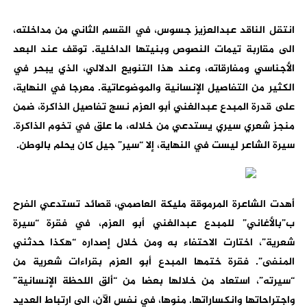
انتقل الناقد عبدالعزيز جسوس، في القسم الثاني من مداخلته،
الى مقاربة تيمات النصوص وبنيتها الداخلية. توقف عند البعد
الأجناسي ومفارقاته، وعند هذا التنويع الدلالي، الذي يبحر في
الكثير من التفاصيل الإنسانية والموضوعاتية. معرجا في النهاية،
على قدرة المبدع عبدالغني أبو العزم نسج تفاصيل الذاكرة، ضمن
منجز شعري سيري يستدعي من خلاله، ما علق في تخوم الذاكرة.
سيرة الشاعر ليست في النهاية، إلا “سير” جيل كان يحلم بالوطن.
أهدت الشاعرة المرموقة مليكة العاصمي، قصائد تستدعي الفرح
ب”بالأغاني” للمبدع عبدالغني أبو العزم، في فقرة “سيرة
شعرية”، اختارت الاحتفاء به ومن خلال إصداره “هكذا حدثني
المنفى”. فقرة ختمها المبدع أبو العزم بقراءات شعرية من
“سيرته”، استعاد من خلالها بعضا من “ألق اللحظة الإنسانية”
واجتراحاتها وانكساراتها. منوها، في نفس الآن، الى ارتباط العديد