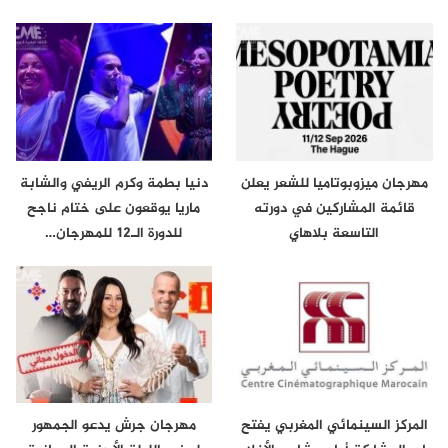
مهرجان ميزوبوتاميا للشعر يعلن
دنيا بطمة وكرم الريفي والشابة
قائمة المشاركين في دورته
ماريا يوقعون على ختام ناجح
التاسعة بلاهاي
للدورة الـ12 للمهرجان…
المركز السينمائي المغربي يفتح
مهرجان جرش يدعو الجمهور