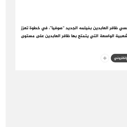
نسي ظافر العابدين بفيلمه الجديد “صوفيا”، في خطوة تعزز
عبية الواسعة التي يتمتع بها ظافر العابدين على مستوى
لإلكتروني