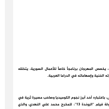
، يخصص المهرجان برنامجاً خاصاً للأعمال السورية، يتخلله
الفنية وإسهاماته في الدراما العربية.
باعتباره أحد أبرز نجوم الكوميديا وصاحب مسيرة ثرية في
المسرح والسينما والتلفزيون. كما يشارك في بطولة فيلم “الروندة 13″، للمخرج محمد علي النهدي، والذي