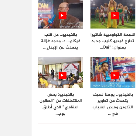
النجمة الكولومبية شاكيرا
بالفيديو.. من قلب
تطرح فيديو كليب جديد
فيكام… د. محمد غزالة
بعنوان: “Dai…
يتحدث عن الإبداع…
بالفيديو.. يوحنا نصيف
بالفيديو: بعض
يتحدث عن تطوير
المقتطفات من “الصالون
التكوين وفرص الشباب
الثقافي” الذي أُطلق
في…
يوم…