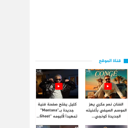
قناة الموقع
الفنان نصر مكري يهز
كليل يفتح صفحة فنية
الموسم الصيفي بأغنيته
جديدة بـ“Montana”
الجديدة كونجي…
تمهيداً لألبومه “Ghost…