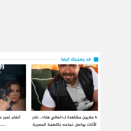
قد يعجبك ايضا
4 ملايين مشاهدة لـ«تعالي هنا».. نادر
أنغام تعبر 
الأتات يواصل نجاحه باللهجة المصرية
…..