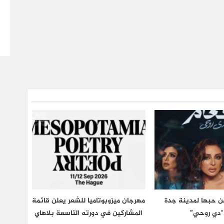
عن حبها لمدينة جدة
مهرجان ميزوبوتاميا للشعر يعلن قائمة
“دي روحي”
المشاركين في دورته التاسعة بلاهاي