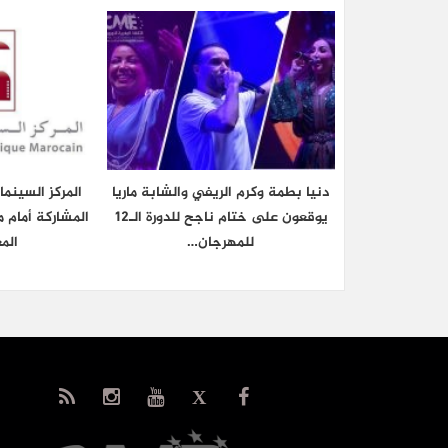
دنيا بطمة وكرم الريفي والشابة ماريا
المركز السينم
يوقعون على ختام ناجح للدورة الـ12
المشاركة أمام م
للمهرجان…
الم