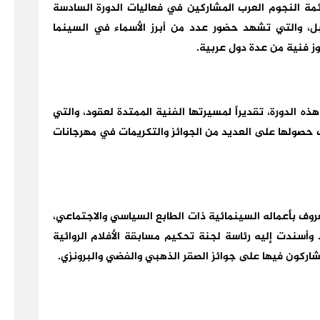
ة النجوم العرب المشاركين في فعاليات الدورة السادسة
إقامتها بين 10 و14 يونيو المقبل، والتي تشهد حضور عدد من أبرز الأسماء في السينما
وز فنية من عدة دول عربية.
ذه الدورة، تقديراً لمسيرتها الفنية الممتدة لعقود، والتي
 حصولها على العديد من الجوائز والتكريمات في مهرجانات
عروف بأعماله السينمائية ذات الطابع السياسي والاجتماعي،
أسندت إليه رئاسة لجنة تحكيم مسابقة الأفلام الروائية
شاركون فيها على جوائز الصقر الذهبي والفضي والبرونزي.