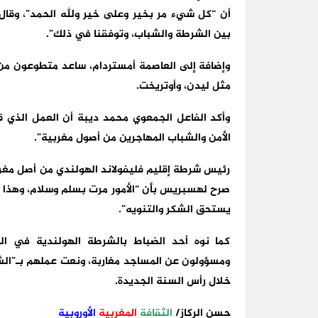
أن “كل شيء مر بخير وعلى خير ولله الحمد”، وقا
بين الشرطة والشباب، وتوفقنا في ذلك”.
وإضافة إلى العاصمة أمستردام، ساعد متطوعون من 
مثل ليدن، وأوتريخت.
وأكد الفاعل الجمعوي محمد ديبة أن العمل الذي ق
الأمن والشباب المهاجرين من أصول مغربية”.
رئيس شرطة إقليم فليفولاند الهولندي من أصل مغربي
صرح لهسبريس بأن “الأمور مرت بسلم وسلام، وهذا ما
يستحق الشكر والتنويه”.
كما نوه أحد الضباط بالشرطة الهولندية في ال
ومسؤولون عن المساجد مغاربة، ونعت عملهم بـ”ال
خلال رأس السنة الجديدة.
حسن الركاز
/
الثقافة
المغربية
الأوروبية