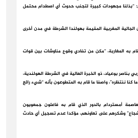
ل: “بذلنا مجهودات كبيرة لتجنب حدوث أي اصطدام محتمل
الجالية المغربية المقيمة بهولندا الشرطة في مدن أخرى
ام به المغاربة، “مكن من تفادي وقوع مناوشات بين قوات
 بناصر بوعياد، ذو الخبرة العالية في الشرطة الهولندية،
 كنا ننتظره”، واصفا ما قام به المتطوعون بأنه “شيء رائع
عاصمة أمستردام بالدور الذي قام به فاعلون جمعويون
شجاع” وشكرهم على تعاونهم، مؤكدا عدم تسجيل أي حادث