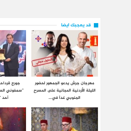
قد يعجبك ايضا
مهرجان جرش يدعو الجمهور لحضور
جورج قرداحي
الليلة الأردنية المجانية على المسرح
“سمفوني السا
الجنوبي غداً في…
أحد “