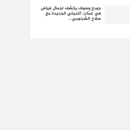
جورج وسوف يكشف لجمال فياض
في عمّان: أغنيتي الجديدة مع
صلاح الشرنوبي…