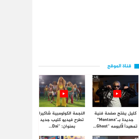
قناة الموقع
كليل يفتح صفحة فنية
النجمة الكولومبية شاكيرا
جديدة بـ“Montana”
تطرح فيديو كليب جديد
تمهيداً لألبومه “Ghost…
بعنوان: “Dai…