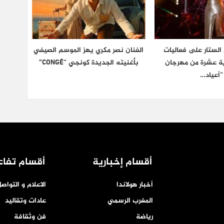
الستار على فعاليات
الفنان نصر مكري يهز الموسم الصيفي
دية عشرة من مهرجان
بأغنيته الجديدة كونجي “CONGÉ”
“أعياد…
أقسام إخبارية
أقسام تفاع
أخبار هولاندا
الاعلام و التواص
المغرب الرسمي
عادات وتقاليد
رياضة
فن وثقافة