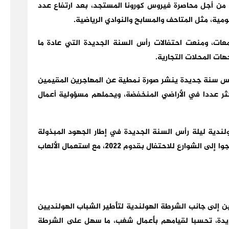
ية من أجل محاصرة فيروس كورونا المستجد، بعد ارتفاع عدد
ومية، مثل المتاحف والمسابح والنوادي الرياضية.
عات، ومنعت احتفالات رأس السنة الجديدة التي عادة ما
ات المحلات التجارية.
أس سنة جديدة ينشر صورة نمطية عن المهاجرين المقيمين
لأكثر عددا في الأراضي المنخفضة، ويحملهم مسؤولية أعمال
لندية ليلة رأس السنة الجديدة في إطار الجهود المبذولة
لمحاصرة فيروس كورونا، إلا أن العديد من الشباب خرجوا إلى الشوارع للاحتفال بقدوم 2022، مع استعمال الألعاب
ن إلى جانب الشرطة الهولندية لتأطير الشباب الهولنديين
ديدة، تحسبا لقيامهم بأعمال شغب، ما سهل على الشرطة