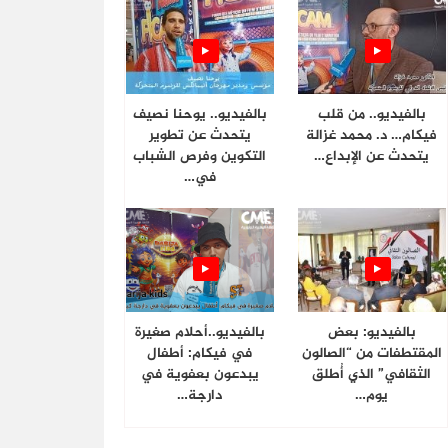
بالفيديو.. من قلب
بالفيديو.. يوحنا نصيف
فيكام… د. محمد غزالة
يتحدث عن تطوير
يتحدث عن الإبداع…
التكوين وفرص الشباب
في…
بالفيديو: بعض
بالفيديو..أحلام صغيرة
المقتطفات من “الصالون
في فيكام: أطفال
الثقافي” الذي أُطلق
يبدعون بعفوية في
يوم…
دارجة…