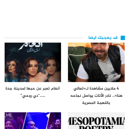
قد يعجبك ايضا
4 ملايين مشاهدة لـ«تعالي
أنغام تعبر عن حبها لمدينة جدة
هنا».. نادر الأتات يواصل نجاحه
…..“دي روحي”
باللهجة المصرية