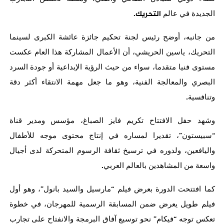
التحريك
.
الجديدة
في
عالم
من
جانبه،
أوضح
رئيس
لجنة
تحكيم
جائزة
عائشة
الكبرى
لسينما
التحريك،
ياسين
الحريشي،
أن
الأعمال
المشاركة
هذا
العام
عكست
مستوى
فنيا
متقدما،
سواء
من
حيث
الرؤية
الإبداعية
أو
جودة
السرد
البصري
والمعالجة
الفنية،
وهو
ما
جعل
مهمة
الانتقاء
أكثر
دقة
.
وتنافسية
وشهد
حفل
الافتتاح
تكريم
فايز
الصباغ،
مؤسس
ومدير
قناة
”
“
سبيستون
،
تقديرا لمساره
في
إنتاج
محتوى
موجه
للأطفال
واليافعين،
ولدوره
في
ترسيخ
ثقافة
الرسوم
المتحركة
لدى
أجيال
.
واسعة
من
المشاهدين
بالعالم
العربي
”
“
كما
افتتحت
الدورة
بعرض
فيلم
مارسيل
والسيد
بانول
،
وهو
أول
فيلم
طويل
يعرض
ضمن
المسابقة
الرسمية
للمهرجان،
في
خطوة
”
“
تعكس
توجه
فيكام
نحو
توسيع
آفاق
البرمجة
والانفتاح
على
تجارب