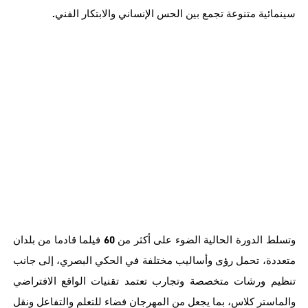
.
سينمائية
متنوعة
تجمع
بين
الحس
الإنساني
والابتكار
الفني
60
وتسلط
الدورة
الحالية
الضوء
على
أكثر
من
فيلما
قادما
من
بلدان
متعددة،
تحمل
رؤى
وأساليب
مختلفة
في
الحكي
البصري،
إلى
جانب
تنظيم
ورشات
متخصصة
وتجارب
تعتمد
تقنيات
الواقع
الافتراضي
والماستر
كلاس،
بما
يجعل
من
المهرجان
فضاء
للتعلم
والتفاعل
ونقل