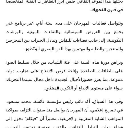
يحتلها
هذا
الموعد
الثقافي
ضمن
أبرز
التظاهرات
الفنية
المتخصصة
التحريك
.
في
فنون
وتتواصل
فعاليات
المهرجان
على
مدى
ستة
أيام،
عبر
برنامج
غني
يجمع
بين
العروض
السينمائية
واللقاءات
المهنية
والورشات
التكوينية،
إلى
جانب
فضاءات
للنقاش
وتبادل
الخبرات
بين
المخرجين
المتطور
.
والمنتجين
والطلبة
والمهتمين
بهذا
الفن
البصري
وتراهن
دورة
هذه
السنة
على
فئة
الشباب،
من
خلال
تسليط
الضوء
على
الطاقات
الصاعدة
وإتاحة
فرص
الانفتاح على
تجارب
دولية
متنوعة،
بما
يعزز
حضورالأجيال
الجديدة
داخل
مجال
سينما
التحريك،
المهني
.
سواء
على
مستوى
الإبداع
أو
التكوين
وفي
هذا
السياق،
أكد
نائب
رئيس
مؤسسة
عائشة،
محمد
مسعود،
في
تصريح
إعلامي،
أن
المهرجان
يواصل
منذ
سنوات
التزامه
بمواكبة
”
“
المواهب
الشابة
المغربية
والإفريقية،
معتبراً
أن
فيكام
تحول
إلى
فضاء
دولي
للتبادل
الثقافي
والفني،
ومنصة
تحتضن
التجارب