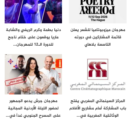
مهرجان ميزوبوتاميا للشعر يعلن
دنيا بطمة وكرم الريفي والشابة
قائمة المشاركين في دورته
ماريا يوقعون على ختام ناجح
التاسعة بلاهاي
للدورة الـ12 للمهرجان…
المركز السينمائي المغربي يفتح
مهرجان جرش يدعو الجمهور
باب المشاركة أمام مشاريع الأفلام
لحضور الليلة الأردنية المجانية
الوثائقية المغربية في…
على المسرح الجنوبي غداً في…