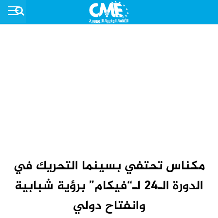
مكناس تحتفي بسينما التحريك في
الدورة الـ24 لـ“فيكام” برؤية شبابية
وانفتاح دولي