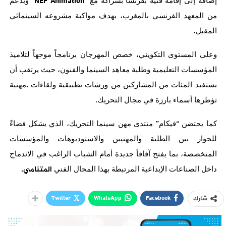
NEF Animation”
“
إضافة
إلى
إقامة
فنية
بفرنسا
بشراكة
مع
وبدعم
من
المعهد
الفرنسي
بالمغرب،
بهدف
مواكبة
مشروعه
السينمائي
.
المقبل
وعلى
المستوى
التكويني،
خصص
المهرجان
برنامجاً
موجهاً
لتلاميذ
المؤسسات
التعليمية
وطلبة
معاهد
السينما
والفنون،
حيث
يرتقب
أن
.
يستفيد
المئات
من
المشاركين
من
ورشات
تطبيقية
ولقاءات
مهنية
تؤطرها
أسماء
بارزة
في
مجال
التحريك.
”
“
كما
يحتضن
فيكام
منتدى
مهن
سينما
التحريك،
الذي
يشكل
فضاءً
للحوار
بين
الطلبة
والمهنيين
والاستوديوهات
والمؤسسات
المتخصصة،
بما
يفتح
آفاقاً
جديدة
أمام
الشباب
الراغب
في
الاندماج
المتنامي
.
داخل
الصناعات
الإبداعية
المرتبطة
بهذا
المجال
الفني
Twitter
WhatsApp
Facebook
شارك