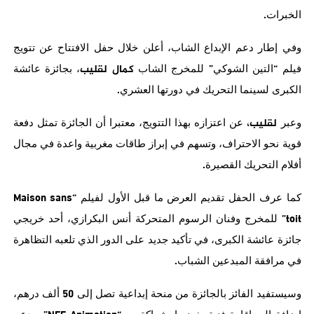
.
الخبرات
وفي
إطار
دعم
الإبداع
الشاب،
أعلن
خلال
حفل
الافتتاح
عن
تتويج
“
”
كمال لقليب
فيلم
التين
الشوكي
للمخرج
الشاب
،
بجائزة
عائشة
.
الكبرى
لسينما
التحريك
في
دورتها
العشري
لقليب،
وعبر
عن
اعتزازه
بهذا
التتويج،
معتبرا أن
الجائزة
تمثل
دفعة
قوية
نحو
الاحتراف،
وتسهم
في
إبراز
طاقات
مغربية
واعدة
في
مجال
.
أفلام
التحريك
القصيرة
Maison sans
“
كما
عرف
الحفل
تقديم
العرض
ما
قبل
الأول
لفيلم
toit”
للمخرج
وفنان
الرسوم
المتحركة
أنس
البكرازي،
أحد
خريجي
جائزة
عائشة
الكبرى،
في
تأكيد
جديد
على
الدور
الذي
تلعبه
التظاهرة
.
في
مرافقة
المبدعين
الشباب
50
وسيستفيد
الفائز
بالجائزة
من
منحة
إبداعية
تصل
إلى
ألف
درهم،