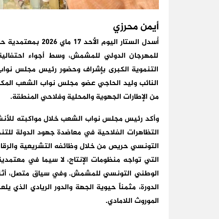
أيمن محرزي
أُسدل الستار اليوم ا
للمهرجان الدولي للمشمش، وسط أجواء احتفالية 
التنموية الكبرى بإشراف وحضور رئيس مجلس نوا
النائب وليد الحاجي عضو مجلس نواب الشعب المكلف
من الإطارات الجهوية والمحلية وفلاحي المنطقة.
وأكد رئيس مجلس نواب الشعب خلال مواكبته للأنشط
التظاهرات الفلاحية في معاضدة جهود الدولة للتنمي
التونسي حريص من خلال وظائفه التشريعية والرقابي
الوطني التونسي للمشمش. وفي سياق متصل، أثنى ا
الدورة، مثمناً حيوية الجهة والدور الريادي الذي ي
الموروث اللامادي.