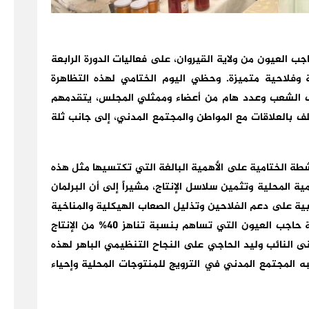
لأحد 17 ماي 2026 بمعتمدية حاجب العيون من ولاية القيروان، على فعاليات الدورة الرابعة
وفلاحية متميزة. وحظي اليوم الختامي لهذه التظاهرة
ب الشعب وعدد هام من أعضاء وممثلي المجلس، يتقدمهم
 بالعلاقات مع المواطن والمجتمع المدني، إلى جانب ثلة
ة الختامية على الأهمية البالغة التي تكتسيها مثل هذه
ة المحلية وتثمين سلاسل الإنتاج، مشيراً إلى أن البرلمان
ة على دعم الفلاحين وتذليل الصعاب الهيكلية والمناخية
التي تواجه منظومات الإنتاج، لا سيما في معتمدية حاجب العيون التي تساهم بنسبة تناهز 40% من الإنتاج
لنائب وليد الحاجي على النجاح التنظيمي الباهر لهذه
لعبه المجتمع المدني في الترويج للمنتوجات المحلية وإحياء