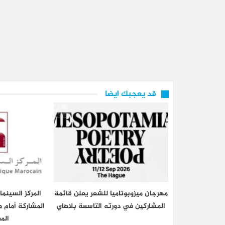
قد يعجبك ايضا
مهرجان ميزوبوتاميا للشعر يعلن قائمة
المركز السينم
المشاركين في دورته التاسعة بلاهاي
المشاركة أمام م
الم