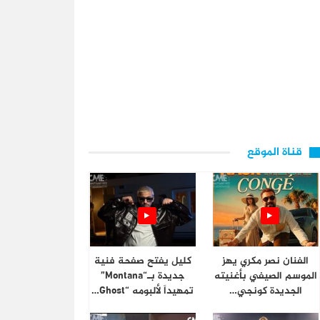
قناة الموقع
الفنان نصر مكري يهز
كليل يفتح صفحة فنية
الموسم الصيفي بأغنيته
جديدة بـ“Montana”
الجديدة كونجي…
تمهيداً لألبومه “Ghost…