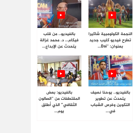
النجمة الكولومبية شاكيرا
بالفيديو.. من قلب
تطرح فيديو كليب جديد
فيكام… د. محمد غزالة
بعنوان: “Dai…
يتحدث عن الإبداع…
بالفيديو.. يوحنا نصيف
بالفيديو: بعض
يتحدث عن تطوير
المقتطفات من “الصالون
التكوين وفرص الشباب
الثقافي” الذي أُطلق
في…
يوم…