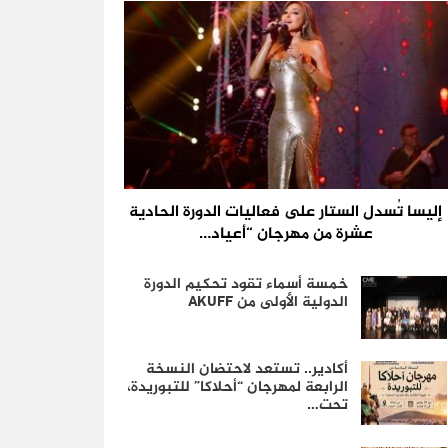
إليسا تُسدل الستار على فعاليات الدورة الحادية
عشرة من مهرجان “أعياد…
خمسة أسماء تقود تحكيم الدورة
الدولية الأولى من AKUFF
أكادير.. تستعد لاحتضان النسخة
الرابعة لمهرجان “أحلاكا” للتبوريدة،
تحت…