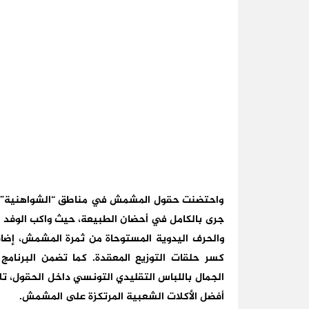
واحتضنت حقول المشمش في مناطق “الشواهنية”، “ال
جرى بالكامل في أحضان الطبيعة، حيث واكب الوفد البر
والحرف اليدوية المستوحاة من ثمرة المشمش، إضا
كسر حلقات التوزيع المعقدة. كما تضمن البرنامج 
الجمال باللباس التقليدي التونسي داخل الحقول، تل
أفضل الأكلات الشعبية المرتكزة على المشمش.