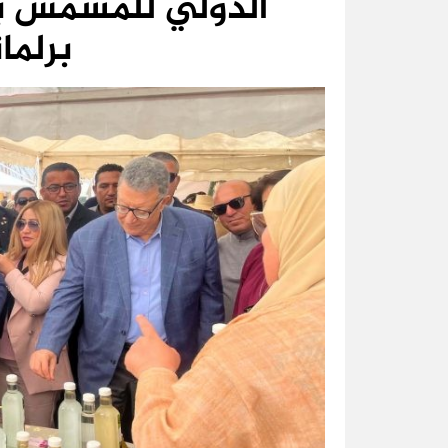
الدولي للمشمش ب
برلما