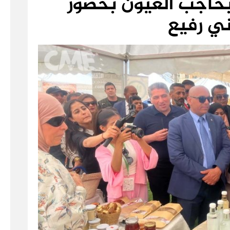
حاجب العيون بحضور
ني رفيع