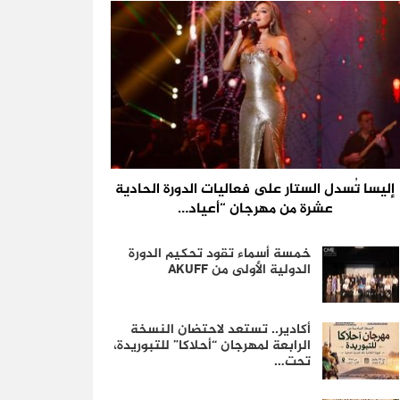
إليسا تُسدل الستار على فعاليات الدورة الحادية
عشرة من مهرجان “أعياد…
خمسة أسماء تقود تحكيم الدورة
الدولية الأولى من AKUFF
أكادير.. تستعد لاحتضان النسخة
الرابعة لمهرجان “أحلاكا” للتبوريدة،
تحت…