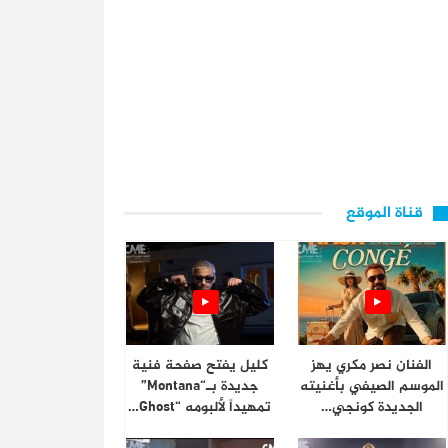
قناة الموقع
الفنان نصر مكري يهز
كليل يفتح صفحة فنية
الموسم الصيفي بأغنيته
جديدة بـ“Montana”
الجديدة كونجي…
تمهيداً لألبومه “Ghost…