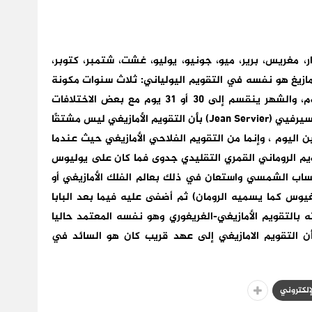
رار، مغريس، برير، ميو، جونيو، يوليو، غشت، شتمبر، كتوبر،
مازيغ هو نفسه في التقويم اليولياني: ثلاث سنوات مكونة
من 365 يوما تليها سنة كبيسة مكونة من 366 يوم، والشهر ينقسم إلى 30 أو 31 يوم مع بعض الاختلافات
الطفيفة في حسابات شهر فبراير وهذا يؤكده جون سيرفيي (Jean Servier) بأن التقويم الأمازيغي ليس مشتقًا
ن اليوم ، وإنما من التقويم الفلاحي الأمازيغي حيث عندما
يم الروماني القمري التقليدي جدوى فما كان على يوليوس
الحساب الشمسي واستعان في ذلك بعالم الفلك الأمازيغي أو
س كما يسميه الرومان) ثم أضفى عليه فيما بعد البابا
التقويم الأمازيغي-الغريغوري وهو نفسه المعتمد حاليا
ن التقويم الامازيغي إلى عهد قريب كان هو السائد في
لإلكتروني