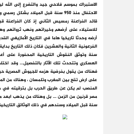
الاستبراك بموسم فلاحي جيد والتضرع إلى الله ليب
الاحتفال منذ 950 سنة قبل الميلاد بش
قائد الفراعنة رمسيس الثاني إذ كان الفراعنة قب
للاستيلاء على أرضهم وخيراتهم ونهب ثرواتهم وه
أرضه وحدثا تاريخيا هاما في التاريخ الأمازيغي ا
سنة وتوثق النقوش التاريخية المحفورة على أعم
العسكري وتتحدث تلك الآثار بالتفصيل… وقد اختلف
فهناك من يقول بفرضية هزمه للجيوش المصرية حين ارا
على ارض تقع بين المغرب وتلمسان ، وهناك من المؤ
سنة قبل الميلاد وسندهم في ذلك الوثائق التاريخية و