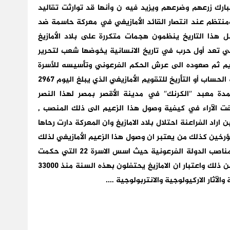
ارك زرعهم وضرعهم ويزيد فيه ن وأنها قد توارثت تقاليد
كل رسمي ومنتظم عند انتصار القائد الأمازيغي في معركة حاسمة ضد
ل هذا التاريخ ينظمون هجمات متكررة على بلاد الأمازيغ
ي تعد أول حرب في تاريخ الانسانية يخوضها شعب لتحرير
لقديم ثم صعوده الى عرش الحكم الفرعوني وتأسيسه للأسرة
الفرعونية الثانية والعشرين فكان ذلك التاريخ بداية الحساب أو التأريخ للتقويم الأمازيغي الذي يبلغ اليوم 2967
دة معبد ″الكرنك″ في مدينة الأقصر بمصر لهذا النصر
ت الآراء في كيفية وصول هذا الزعيم الى ذلك المنصب ,
د الفراعنة احتلال بلاد الامازيغ وان المعركة دارت رحاها
رخين كذلك من يعتبر ان وصول هذا الزعيم الأمازيغي لذلك
المنصب لم يكن عن طريق الحرب بل بترقيته في مناصب الدولة الفرعونية حيث اسس الاسرة 22 التي حكمت
مصر قرنين من الزمن … بل وهناك من يذهب ابعد من ذلك واعتبار ان الامازيغ يحتفلون بهذه السنة منذ 33000
الآثار الاركيولوجية والانتربولوجية ….