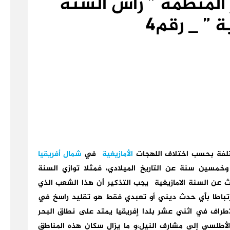
المنظمة ” رأس السنة
ة ” _ رقم4
ختلفة بحسب اختلاف اللهجات
الأمازيغية
في
شمال أفريقيا
 وخمسين سنة عن التاريخ الميلادي، فمثلا توازي السنة
لميلادية وقبل الحديث عن السنة الامازيغية يجب التذكير أن هذا الشعب الذي
ارتباطا بأي حدث ديني أو تعبدي فقط هو تقليد راسخ في
راف في اثني عشر بلدا إفريقيا يمتد على نطاق البحر
لأطلسي إلى مشارف النيل،و ما يزال سكان هذه المناطق