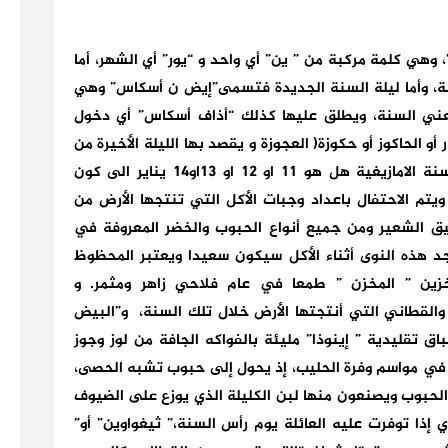
 وهي كلمة مركبة من ” ين” أي واحد و “يور” أي الشهر، أما
ة، وأما ليلة السنة الجديدة فتسمى”إيض ن أسكاس” وهي
عني السنة، ويطلق عليها كذلك “أذاف أسكاس” أي دخول
 أو الحاكوز أو حكوزة( العجوزة و يقصد بها الليلة الأخيرة من
السنة المنصرمة) ومرد الاختلاف في كون رأس السنة الامازيغية هل هو 11 او 12 او 13او14 يناير الى كون
ويتم الاحتفال باعداد وجبات الأكل التي تنتجها الأرض من
الشعير ومن جميع أنواع الحبوب والخضر المعروفة في
 هذه النوى أثناء الأكل سيكون سعيدا ويعتبر المحظوظ
خزين ” المخزن ” طمعا في عام فلاحي زاهر ومثمر. و
القطاني التي أنتجتها الأرض خلال تلك السنة، و”البيض
ق تقليدية ” إينوذا” مليئة بالفواكه الجافة من لوز وجوز
 في مواسم وفرة الحليب، إذ يحول إلى حبوب تشبه الحصى،
الحبوب ويصنعون منها لبن الكليلة الذي يوزع على الضيوف
طري إذا توفرت عليه العائلة يوم رأس السنة،” ثيغواوين” أو”