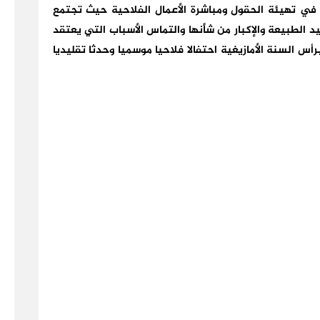
س في تهيئة الحقول ومباشرة الأعمال الفلاحية حيث تجتمع
 الطبيعة والإكبار من شأنها والتماس الأسباب التي يعتقد
برأس السنة الأمازيغية احتفالا فلاحيا موسميا وحدثا تقليديا