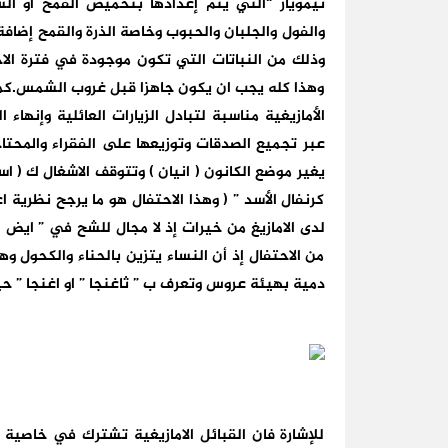
تيموياز “التي يتم إعدادها بتحميص القمح أو ا
والفول والجلبان والحبوب وخاصة الذرة والقمح إضافة 
وذلك من النباتات التي تكون موجودة في فترة الاحتف
وهذا كله يجب ان يكون جاهزا قبل غروب الشمس.كما
الأمازيغية مناسبة لتبادل الزيارات العائلية وإنها
عبر تجميع الصدقات وتوزيعها على الفقراء والمحتاج
يغير موضع الكانون ( انيان ) وتتوقف الاشغال ك ( اس
كرنفال الأسد ” ( وهذا الاحتفال هو ما يرجح نظرية
لدى الامازيغ من خيرات إذ لا مجال للشح في ” ايض ن 
من الاحتفال إذ أن النساء يتزين بالحناء والكحول 
دمية بهيئة عروس وتعرف ب ” ثاغنجا ” او اغنجا ” ح
للإشارة فان القبائل الامازيغية تشترك في خاصية