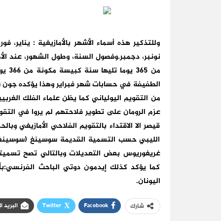
وللتذكير هذه أسماء الأشهر بالأمازيغية : يناير، فو
نونبر، دجمبر.وفصول السنة، وطول الشهور، عند الأ
من التقويم اليولياني كما يظن علماء الفلك الغربيي
عزم الرومان على تطوير فلاحتهم لم يروا في التقو
قيصر الا الاقتداء بالتقويم الفلاحي الأمازيغي وب
الليبي حسب التسمية القديمة سوسينغ (سوسينغيو
غريغوريوس بعض التعديلات وبالتالي تصح تسميته ب
كما يؤكد كذلك إيدمون دوتي الباحث الفرنسي:بأ
اليونان.
Facebook
Twitter
البريد ا
شارك