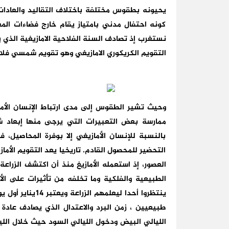
يحيونه بطقوس مختلفة باختلاف التقاليد والعادات،
كونه احتفال مدني بامتياز يقام خارج فضاءات المعا
التقويم الكريكوري الامازيغي وهو تقويم شمسي فل
وحيث تشير الطقوس إلى مدى ارتباط الإنسان الأم
ممارسة بعض التعبيرات التي يرجى منها إبعاد شب
بالنسبة للإنسان الأمازيغي إلا بوفرة المحاصيل، 
التحضير للمحصول القادم. تاريخيا يعد التقويم الأم
العصور، إذ استعمله الأمازيغ منذ أن اكتشف الزراع
الطبيعية والفلكية وما تخلفه من تأثيرات على الأ
ينتظروا أحدا ليعل
طبيعيين ، زمن البرد والاعتدال الذي يصادف عادة 
الليالي البيض ودخول الليالي السود حيث خلال الليا