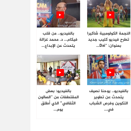
النجمة الكولومبية شاكيرا
بالفيديو.. من قلب
تطرح فيديو كليب جديد
فيكام… د. محمد غزالة
بعنوان: “Dai…
يتحدث عن الإبداع…
بالفيديو.. يوحنا نصيف
بالفيديو: بعض
يتحدث عن تطوير
المقتطفات من “الصالون
التكوين وفرص الشباب
الثقافي” الذي أُطلق
في…
يوم…