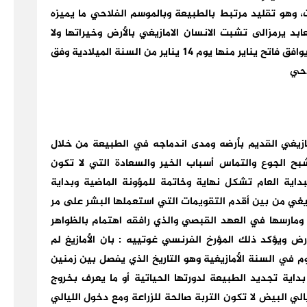
 وهو تقليد مرتبط بالطبيعة وبالموسم الفلاحي ما يميزه
بد يرمزالى تشبت الانسان الامازيغي بالأرض وخيراتها ولا
نستغرب إذ تصادف السنة الفلاحية الامازيغية الذي يوافق فاتح يناير منها يوم 14 يناير من السنة الميلادية وفق
احي
ازيغي القديم بأرضه ومدى اندماجه في الطبيعة من خلال
ح الجوع والتماس أسباب الخير والسعادة التي لا تكون
فبداية العام تشكل نهاية وخاتمة للمؤونة الماضية وبداية
ازيغي من بين أقدم التقويمات التي استعملها البشر على مر
ة ومارسها في العهد القبصي والذي رافقه اهتمام بالظواهر
رض ويؤكد ذلك المؤرخ الفرنسي غوتييه : بان الأمازيغ لم
مهم الزراعة ويعتبر 14يناير أول يوم في السنة الأمازيغية وهو التاريخ الذي يفصل بين زمنين
بداية تجديد الطبيعة لدورتها الحياتية أو ما يعرف بخروج
لي البيض لا تكون التربة صالحة للزراعة ومع دخول الليالي