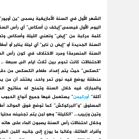
الشهر الأول في السنة الأمازيغية يسمى “ين أويور”،
اليوم الأول فيسمى”إيخف ن أسكاس” أي رأس السن
كلمة مركبة من “إيض” وتعني الليلة وأسكاس وت
السنة الجديدة أو “إيض ن ناير” أي ليلة يناير أو أمغار
الاحتفالات كانت تدوم بين ثلاث ايام الى سبعة .. 
“كسكس” حيث يتم إعداد طعام الكسكس من دقيق 
منطقة يوضع فيه نوى تمر واحد، يعتقد أن من يجد
والمبارك فيه خلال السنة وتمنح له مفاتيح ال
أكلة”
أوركيمن
” يستعمل فيها جميع أنواع الحبوب و
المسلوق “و”البركوكش” كما توضع فوق الموائد أطبا
وتين وزبيب… “الكليلة” وهو لبن يتم تجفيفه محليا
وخلال احتفالات رأس السنة يصبون الماء على هاته 
وأفراد العائلة، وغالبا ما يوزع إلى جانبه اللبن ال