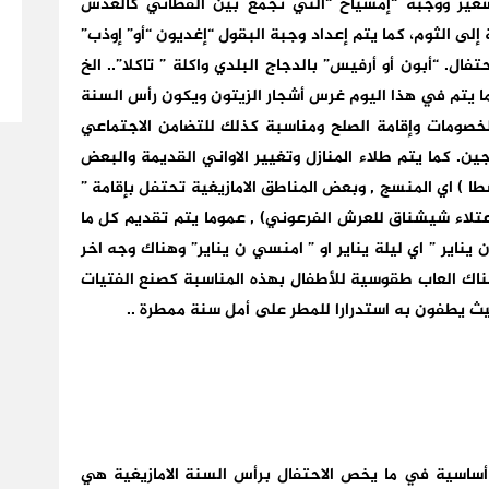
لشعير ووجبة “إمشياخ “التي تجمع بين القطاني كالعدس
إلى الثوم، كما يتم إعداد وجبة البقول “إغديون “أو” إوذب”
ال. “أبون أو أرفيس” بالدجاج البلدي واكلة ” تاكلا”.. الخ
 يتم في هذا اليوم غرس أشجار الزيتون ويكون رأس السنة
ء الخصومات وإقامة الصلح ومناسبة كذلك للتضامن الاجتماعي
ين. كما يتم طلاء المنازل وتغيير الاواني القديمة والبعض
طا ) اي المنسج , وبعض المناطق الامازيغية تحتفل بإقامة ”
 اعتلاء شيشناق للعرش الفرعوني) , عموما يتم تقديم كل ما
يناير ” اي ليلة يناير او ” امنسي ن يناير” وهناك وجه اخر
وهناك العاب طقوسية للأطفال بهذه المناسبة كصنع الفتيات
يث يطفون به استدرارا للمطر على أمل سنة ممطرة ..
 أساسية في ما يخص الاحتفال برأس السنة الامازيغية هي