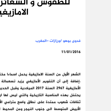
للطقوس و الشعائر 
الامازيغي
فدوى بوهو /ورزازات –المغرب
11/01/2016
الشهر الأول من السنة الامازيغية يحمل اسماءا م
،إضافة إلى أن التقويم الأمازيغي يزيد تسعمائة
الأمازيغية 2967 السنة 2017 ا
يحتفل بهذه المناسبة التاريخية والتي ليس لها 
ثقافات شعوب ممتدة على نطاق واسع مترامي الأط
الأبيض المتوسط الى جنوب النيجر ومن المحيط ا