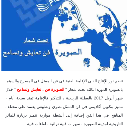
تنظم ﻧﻮﺭ ﻟﻺ‌ﻧﺘﺎﺝ ﺍﻟﻔﻨﻲ ﺍﻹ‌ﻗﺎﻣﺔ ﺍﻟﻔﻨﻴﺔ ﻓﻲ ﻓﻦ ﺍﻟﻤﻤﺜﻞ ﻓﻲ ﺍﻟﻤﺴﺮﺡ ﻭﺍﻟﺴﻴﻨﻤﺎ
ﺑﺎﻟﺼﻮﻳﺮﺓ الدورة الثالثة تحت شعار “
الصويرة فن ، تعايش وتسامح
” خلال
شهر أبريل 2017 بالعطلة الربيعية ، للتذكير فالإقامة ﺗﻤﺘﺪ سبعة ﺃﻳﺎﻡ ،
ﺗﺘﻤﻴﺰ ﺑﺘﻜﻮﻳﻦ ﺃﻛﺎﺩﻳﻤﻲ ﻓﻲ ﻓﻦ ﺍﻟﻤﻤﺜﻞ ﻧﻈﺮﻱ ﻭﺗﻄﺒﻴﻘﻲ ﻳﻌﺘﻤﺪ ﻋﻠﻰ ﻣﺨﺘﻠﻒ
ﺍﻟﻤﻨﺎﻫﺞ ﻓﻲ ﻫﺬﺍ ﺍﻟﻔﻦ ﺇﺿﺎﻓﺔ ﺇﻟﻰ ﺃﻧﺸﻄﺔ ﻣﻮﺍﺯﻳﺔ ﺗﺘﻤﻴﺰ ﺑﺰﻳﺎﺭﺓ ﻟﻠﻤﺂﺛﺮ
ﺍﻟﺘﺎﺭﻳﺨﻴﺔ ﻟﻤﺪﻳ
ﻨﺔ ﺍﻟﺼﻮﻳﺮﺓ ، ﺳﻬﺮﺍﺕ ﻓﻨﻴﺔ ﺗﺮﺍﺛﻴﺔ ، ﻟﻘﺎﺀﺍﺕ ﻓﻨية .