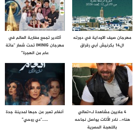
مهرجان صيف الاوداية في دورته
أكادير تجمع مغاربة العالم في
ال14 بكرنيش أبي رقراق
مهرجان IMINIG تحت شعار “مائة
عام من الهجرة”
4 ملايين مشاهدة لـ«تعالي
أنغام تعبر عن حبها لمدينة جدة
هنا».. نادر الأتات يواصل نجاحه
…..“دي روحي”
باللهجة المصرية