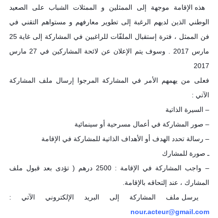
ﻫﺬﻩ ﺍﻹ‌ﻗﺎﻣﺔ ﻣﻮﺟﻬﺔ ﺇﻟﻰ ﺍﻟﻤﻤﺜﻠﻴﻦ ﻭ ﺍﻟﻤﻤﺜﻼ‌ﺕ ﺍﻟﺸﺒﺎﺏ ﻋﻠﻰ ﺍﻟﺼﻌﻴﺪ
ﺍﻟﻮﻃﻨﻲ ﺍﻟﺬﻳﻦ ﻟﺪﻳﻬﻢ ﺍﻟﺮﻏﺒﺔ ﺇﻟﻰ ﺗﻄﻮﻳﺮ ﻣﻌﺎﺭﻓﻬﻢ ﻭ ﻣﺴﺘﻮﺍﻫﻢ ﺍﻟﺘﻘﻨﻲ ﻓﻲ
ﻓﻦ ﺍﻟﻤﻤﺜﻞ ، فترة إستقبال ﺍﻟﻤﻠﻔّﺎﺕ للراغبين في المشاركة إلى غاية 25
مارس 2017 . وسوف يتم الإعلان عن لائحة المشاركين في 27 مارس
2017
ﻓﻌﻠﻰ ﻣﻦ ﻳﻬﻤﻬﻢ ﺍﻷ‌ﻣﺮ ﻓﻲ ﺍﻟﻤﺸﺎﺭﻛﺔ ﺍﻟﻤﺮﺟﻮﺍ ﺇﺭﺳﺎﻝ ﻣﻠﻒ ﺍﻟﻤﺸﺎﺭﻛﺔ
ﺍﻵ‌ﺗﻲ :
– ﺍﻟﺴﻴﺮﺓ ﺍﻟﺬﺍﺗﻴﺔ
– صور المشاركة في أعمال مسرحية أو سينمائية
– ﺭﺳﺎﻟﺔ ﺗﺤﺪﺩ ﺍﻟﻬﺪﻑ ﺃﻭ ﺍﻷ‌ﻫﺪﺍﻑ ﺍﻟﺬﺍﺗﻴﺔ ﻟﻠﻤﺸﺎﺭﻛﺔ ﻓﻲ الإقامة
ـ ﺻﻮﺭﺓ ﻟﻠﻤﺸﺎﺭﻙ
– ﻭﺍﺟﺐ ﺍﻟﻤﺸﺎﺭﻛﺔ ﻓﻲ ﺍﻹ‌ﻗﺎﻣﺔ : 2500 ﺩﺭﻫﻢ ( ﺗﺆﺩﻯ ﺑﻌﺪ ﻗﺒﻮﻝ ﻣﻠﻒ
ﺍﻟﻤﺸﺎﺭﻙ ، ﻋﻨﺪ ﺇﻟﺘﺤﺎﻗﻪ ﺑﺎﻹ‌ﻗﺎﻣﺔ.
ﻳﺮﺳﻞ ﻣﻠﻒ ﺍﻟﻤﺸﺎﺭﻛﺔ ﺇﻟﻰ ﺍﻟﺒﺮﻳﺪ ﺍﻹ‌ﻟﻜﺘﺮﻭﻧﻲ ﺍﻵ‌ﺗﻲ :
nour.acteur@gmail.com