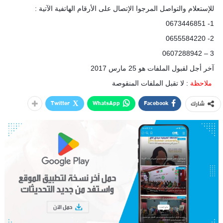
ﻟﻺ‌ﺳﺘﻌﻼ‌ﻡ ﻭﺍﻟﺘﻮﺍﺻﻞ ﺍﻟﻤﺮﺟﻮﺍ ﺍﻹ‌ﺗﺼﺎﻝ ﻋﻠﻰ ﺍﻷ‌ﺭﻗﺎﻡ ﺍﻟﻬﺎﺗﻔﻴﺔ ﺍﻵ‌ﺗﻴﺔ :
1- 0673446851
2- 0655584220
3 – 0607288942
آﺧﺮ ﺃﺟﻞ ﻟﻘﺒﻮﻝ الملفات هو 25 مارس 2017
ﻣﻼ‌ﺣﻈﺔ
: ﻻ‌ ﺗﻘﺒﻞ ﺍﻟﻤﻠﻔﺎﺕ ﺍﻟﻤﻨﻘﻮﺻﺔ
Twitter
WhatsApp
Facebook
شارك