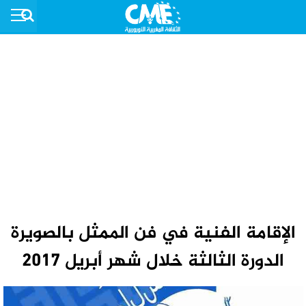
ﺍﻹ‌ﻗﺎﻣﺔ ﺍﻟﻔﻨﻴﺔ ﻓﻲ ﻓﻦ ﺍﻟﻤﻤﺜﻞ ﺑﺎﻟﺼﻮﻳﺮﺓ
الدورة الثالثة خلال شهر أبريل 2017