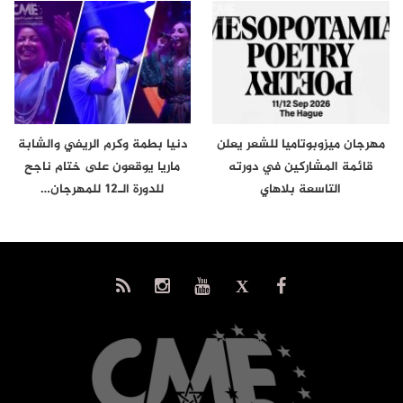
مهرجان ميزوبوتاميا للشعر يعلن
دنيا بطمة وكرم الريفي والشابة
قائمة المشاركين في دورته
ماريا يوقعون على ختام ناجح
التاسعة بلاهاي
للدورة الـ12 للمهرجان…