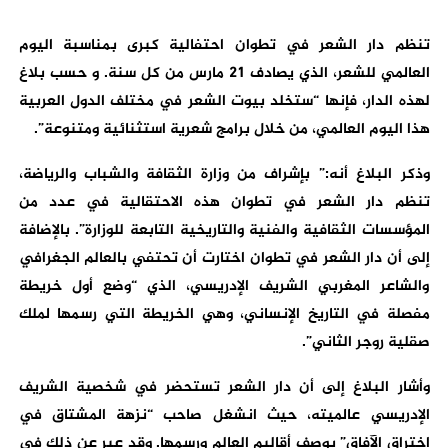
تنظم دار الشعر في تطوان احتفالية كبرى بمناسبة اليوم
العالمي للشعر، الذي يصادف 21 مارس من كل سنة. و حسب بلاغ
لهذه الدار، فإنها “ستخلد بيوت الشعر في مختلف الدول العربية
هذا اليوم العالمي، من خلال برامج شعرية استثنائية ومتنوعة”.
وذكر البلاغ أنه:” بإشراف من وزارة الثقافة والشباب والرياضة،
تنظم دار الشعر في تطوان هذه الاحتقالية في عدد من
المؤسسات الثقافية والفنية والتاريخية التابعة للوزارة”. بالإضافة
إلى أن دار الشعر في تطوان اختارت أن تحتفي بالعالم الجغرافي
والشاعر المغربي الشريف الإدريسي، الذي “وضع أول خريطة
مفصلة في التاريخ الإنساني، وهي الخريطة التي رسمها لملك
صقلية روجر الثاني”.
وأشار البلاغ إلى أن دار الشعر تستحضر في شخصية الشريف
الإدريسي عالميته، حيث انشغل صاحب “نزهة المشتاق في
اختراق الآفاق” بوصف أقاليم العالم ورسمها. وقد عبر عن ذلك في