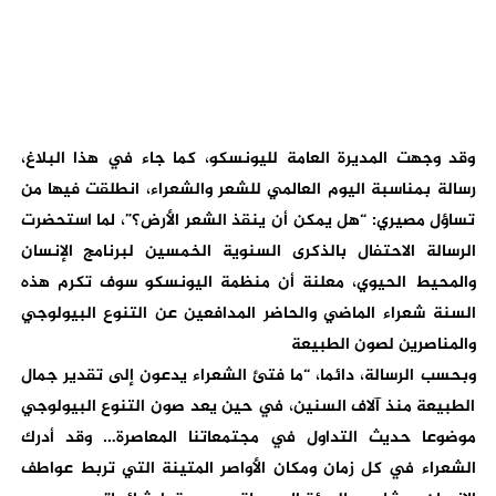
وقد وجهت المديرة العامة لليونسكو، كما جاء في هذا البلاغ،
رسالة بمناسبة اليوم العالمي للشعر والشعراء، انطلقت فيها من
تساؤل مصيري: “هل يمكن أن ينقذ الشعر الأرض؟”، لما استحضرت
الرسالة الاحتفال بالذكرى السنوية الخمسين لبرنامج الإنسان
والمحيط الحيوي، معلنة أن منظمة اليونسكو سوف تكرم هذه
السنة شعراء الماضي والحاضر المدافعين عن التنوع البيولوجي
والمناصرين لصون الطبيعة
وبحسب الرسالة، دائما، “ما فتئ الشعراء يدعون إلى تقدير جمال
الطبيعة منذ آلاف السنين، في حين يعد صون التنوع البيولوجي
موضوعا حديث التداول في مجتمعاتنا المعاصرة… وقد أدرك
الشعراء في كل زمان ومكان الأواصر المتينة التي تربط عواطف