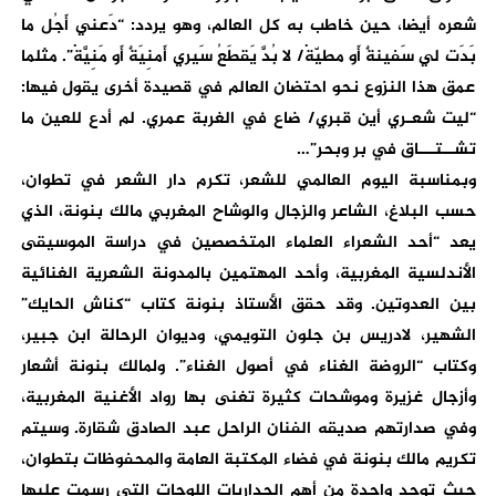
شعره أيضا، حين خاطب به كل العالم، وهو يردد: “دَعني أَجُل ما
بَدَت لي سَفينةٌ أَو مطيّةْ/ لا بُدَّ يَقطَعُ سَيري أَمنِيَةٌ أَو مَنِيَّةْ”. مثلما
عمق هذا النزوع نحو احتضان العالم في قصيدة أخرى يقول فيها:
“ليت شعـري أين قبري/ ضاع في الغربة عمري. لم أدع للعين ما
تشــتـــاق في بر وبحر”…
وبمناسبة اليوم العالمي للشعر، تكرم دار الشعر في تطوان،
حسب البلاغ، الشاعر والزجال والوشاح المغربي مالك بنونة، الذي
يعد “أحد الشعراء العلماء المتخصصين في دراسة الموسيقى
الأندلسية المغربية، وأحد المهتمين بالمدونة الشعرية الغنائية
بين العدوتين. وقد حقق الأستاذ بنونة كتاب “كناش الحايك”
الشهير، لادريس بن جلون التويمي، وديوان الرحالة ابن جبير،
وكتاب “الروضة الغناء في أصول الغناء”. ولمالك بنونة أشعار
وأزجال غزيرة وموشحات كثيرة تغنى بها رواد الأغنية المغربية،
وفي صدارتهم صديقه الفنان الراحل عبد الصادق شقارة. وسيتم
تكريم مالك بنونة في فضاء المكتبة العامة والمحفوظات بتطوان،
حيث توجد واحدة من أهم الجداريات اللوحات التي رسمت عليها