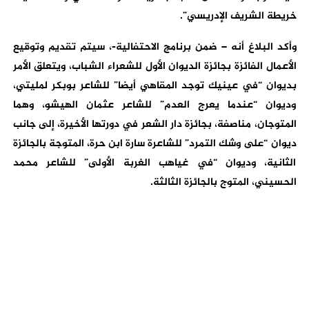
خريطة الشريف الإدريسي”.
وأكد البلاغ أنه – ضمن برنامج الاحتفالية-، سيتم تقديم وتوقيع
الأعمال الفائزة بجائزة الديوان الأول للشعراء الشباب، ويتعلق الأمر
بديوان “في عينيك توجد المقاهي أيضا” للشاعر بوبكر لمليتي،
وديوان “عندما يعرج العدم” للشاعر عثمان الهيشو، وهما
المتوجان، مناصفة، بجائزة دار الشعر في دورتها الأخيرة، إلى جانب
ديوان “على وشك التمرد” للشاعرة سارة ابن حرة، المتوجة بالجائزة
الثانية، وديوان “في غياهب الغربة الأولى” للشاعر محمد
الحسيني، المتوج بالجائزة الثالثة.