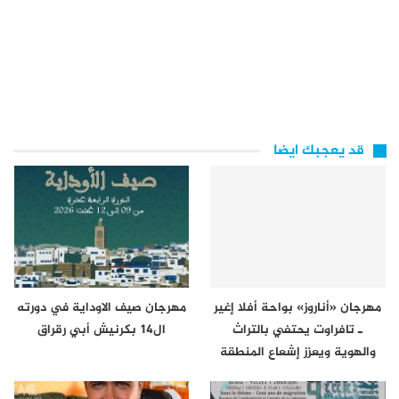
قد يعجبك ايضا
مهرجان «أناروز» بواحة أفلا إغير
مهرجان صيف الاوداية في دورته
ـ تافراوت يحتفي بالتراث
ال14 بكرنيش أبي رقراق
والهوية ويعزز إشعاع المنطقة