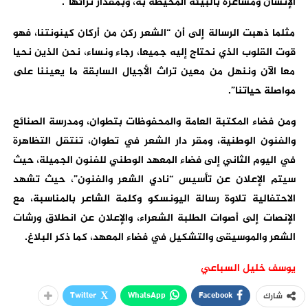
الإنسان ومشاعره بالبيئة المحيطة به، وبمقدار ثرائها”.
مثلما ذهبت الرسالة إلى أن “الشعر ركن من أركان كينونتنا، فهو
قوت القلوب الذي نحتاج إليه جميعا، رجاء ونساء، نحن الذين نحيا
معا الآن وننهل من معين تراث الأجيال السابقة ما يعيننا على
مواصلة حياتنا”.
ومن فضاء المكتبة العامة والمحفوظات بتطوان، ومدرسة الصنائع
والفنون الوطنية، ومقر دار الشعر في تطوان، تنتقل التظاهرة
في اليوم الثاني إلى فضاء المعهد الوطني للفنون الجميلة، حيث
سيتم الإعلان عن تأسيس “نادي الشعر والفنون”، حيث تشهد
الاحتفالية تلاوة رسالة اليونسكو وكلمة الشاعر بالمناسبة، مع
الإنصات إلى أصوات الطلبة الشعراء، والإعلان عن انطلاق ورشات
الشعر والموسيقى والتشكيل في فضاء المعهد، كما ذكر البلاغ.
يوسف خليل السباعي
Twitter
WhatsApp
Facebook
شارك