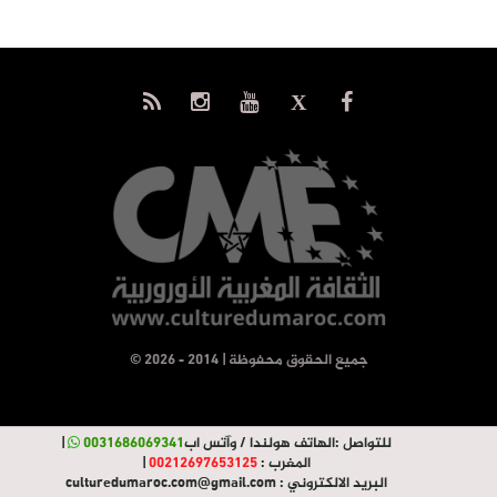
© جميع الحقوق محفوظة | 2014 - 2026
للتواصل :
الهاتف هولندا / وآتس اب
0031686069341
|
المغرب :
00212697653125
|
البريد الالكتروني :
culturedumaroc.com@gmail.com