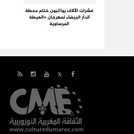
عشرات الآلاف يواكبون ختام محطة
الدار البيضاء لمهرجان «العيطة
المرساوية