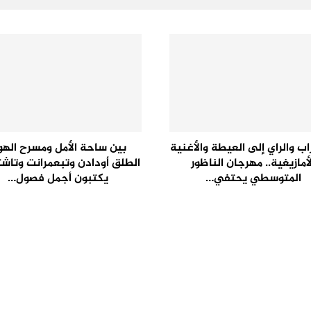
اب والراي إلى العيطة والأغنية
بين ساحة الأمل ومسرح الهو
لأمازيغية.. مهرجان الناظور
الطلق أودادن وتبعمرانت وتاش
المتوسطي يحتفي…
يكتبون أجمل فصول…