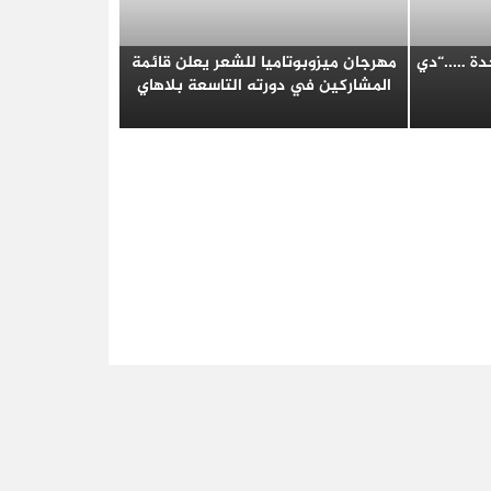
دة …..“دي
مهرجان ميزوبوتاميا للشعر يعلن قائمة
المشاركين في دورته التاسعة بلاهاي