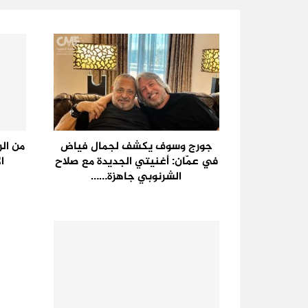
جورج وسوف يكشف لجمال فياض
من الر
في عمّان: أغنيتي الجديدة مع صلاح
ا
الشرنوبي جاهزة……