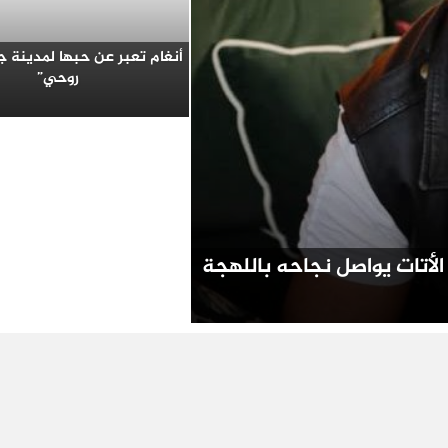
أنغام تعبر عن حبها لمدينة ج
روحي”
 الأتات يواصل نجاحه باللهجة