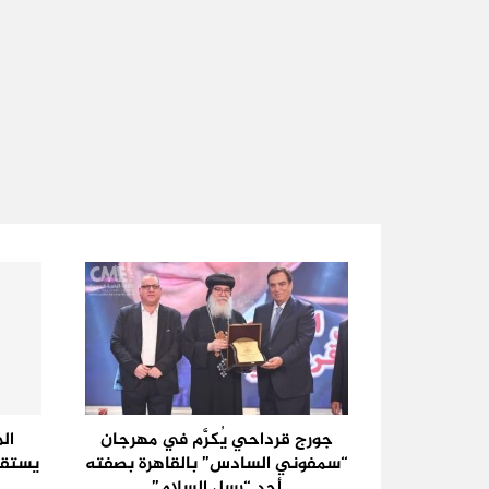
جورج قرداحي يُكرَّم في مهرجان
ال
“سمفوني السادس” بالقاهرة بصفته
أحد “رسل السلام”