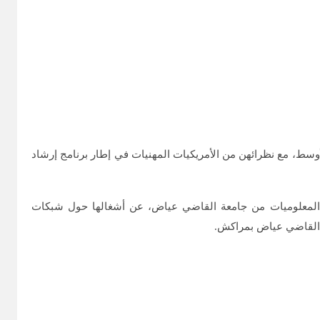
أوسط، مع نظرائهن من الأمريكيات المهنيات في إطار برنامج إرشاد
د والمواصلات، و حائزة على دكتوراه في المعلوميات من جامعة القاضي عياض، عن أشغالها حول شبكات
عة القاضي عياض بمراكش.