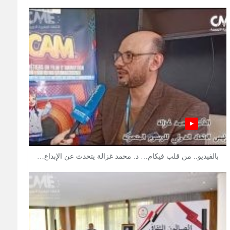
بالفيديو.. من قلب فيكام… د. محمد غزالة يتحدث عن الإبداع…