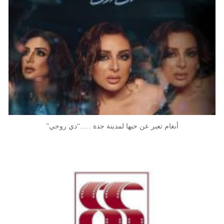
أنغام تعبر عن حبها لمدينة جدة …..“دي روحي”