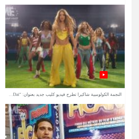
النجمة الكولومبية شاكيرا تطرح فيديو كليب جديد بعنوان: “Dai…