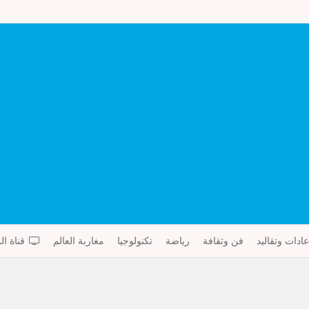
عادات وتقاليد
فن وثقافة
رياضة
تكنولوجيا
مغاربة العالم
قناة ال