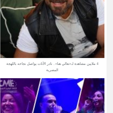
4 ملايين مشاهدة لـ«تعالي هنا».. نادر الأتات يواصل نجاحه باللهجة
المصرية