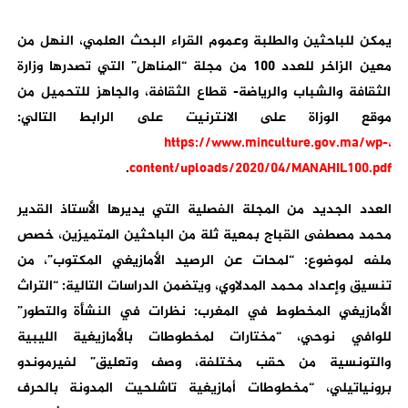
يمكن للباحثين والطلبة وعموم القراء البحث العلمي، النهل من
معين الزاخر للعدد 100 من مجلة “المناهل” التي تصدرها وزارة
الثقافة والشباب والرياضة- قطاع الثقافة، والجاهز للتحميل من
موقع الوزاة على الانترنيت على الرابط التالي:
https://www.minculture.gov.ma/wp-،
.
content/uploads/2020/04/MANAHIL100.pdf
العدد الجديد من المجلة الفصلية التي يديرها الأستاذ القدير
محمد مصطفى القباج بمعية ثلة من الباحثين المتميزين، خصص
ملفه لموضوع: “لمحات عن الرصيد الأمازيغي المكتوب”، من
تنسيق وإعداد محمد المدلاوي، ويتضمن الدراسات التالية: “التراث
الأمازيغي المخطوط في المغرب: نظرات في النشأة والتطور”
للوافي نوحي، “مختارات لمخطوطات بالأمازيغية الليبية
والتونسية من حقب مختلفة، وصف وتعليق” لفيرموندو
برونياتيلي، “مخطوطات أمازيغية تاشلحيت المدونة بالحرف