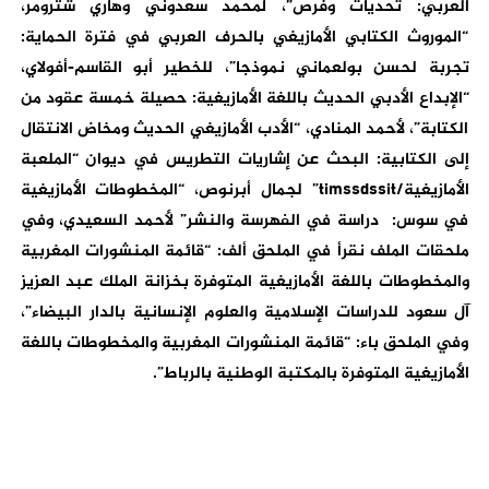
العربي: تحديات وفرص”، لمحمد سعدوني وهاري شترومر،
“الموروث الكتابي الأمازيغي بالحرف العربي في فترة الحماية:
تجربة لحسن بولعماني نموذجا”، للخطير أبو القاسم-أفولاي،
“الإبداع الأدبي الحديث باللغة الأمازيغية: حصيلة خمسة عقود من
الكتابة”، لأحمد المنادي، “الأدب الأمازيغي الحديث ومخاض الانتقال
إلى الكتابية: البحث عن إشاريات التطريس في ديوان “الملعبة
الأمازيغية/timssdssit” لجمال أبرنوص، “المخطوطات الأمازيغية
في سوس: دراسة في الفهرسة والنشر” لأحمد السعيدي، وفي
ملحقات الملف نقرأ في الملحق ألف: “قائمة المنشورات المغربية
والمخطوطات باللغة الأمازيغية المتوفرة بخزانة الملك عبد العزيز
آل سعود للدراسات الإسلامية والعلوم الإنسانية بالدار البيضاء”،
وفي الملحق باء: “قائمة المنشورات المغربية والمخطوطات باللغة
الأمازيغية المتوفرة بالمكتبة الوطنية بالرباط”.