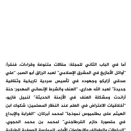
أما في الباب الثاني للمجلة: مقالات متنوعة وقراءات، فنقرأ:
“أوائل الأمازيغ في المشرق الإسلامي” لعبد الرزاق أبو الصبر، “علي
صدقي أزايكو وجهوده في تأسيس سردية تاريخية وثقافية
جديدة” لعبد الله هداري، “العنف والشرط الإنساني المهدور: حنة
أراندت ومشكلة العنف في الأزمنة الحديثة” لنبيل فازيو،
“أخلاقيات الاعتراض في العلم عند النظار المسلمين: شكوك ابن
الهيثم على بطلميوس نموذجا” لمحمد أبركان، “الغرابة والإبداع
في مقصورة حازم القرطاجني” لمحمد بن محمد الحجوي،
“الرباطات والطوائف والإرهاصات الأولى للممارسة الصوفية الطرقية