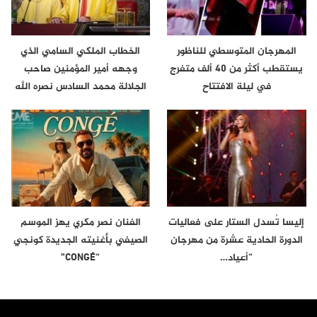
المهرجان المتوسطي للناظور
الخطاب الملكي السامي الذي
يستقطب أكثر من 40 ألف متفرج
وجهه أمير المؤمنين صاحب
في ليلة الافتتاح
الجلالة محمد السادس نصره الله
إلى…
إليسا تُسدل الستار على فعاليات
الفنان نصر مكري يهز الموسم
الدورة الحادية عشرة من مهرجان
الصيفي بأغنيته الجديدة كونجي
“أعياد…
“CONGÉ”