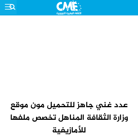
عدد غني جاهز للتحميل مون موقع
وزارة الثقافة المناهل تخصص ملفها
للأمازيغية