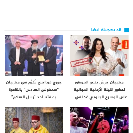
قد يعجبك ايضا
مهرجان جرش يدعو الجمهور
جورج قرداحي يُكرَّم في مهرجان
لحضور الليلة الأردنية المجانية
“سمفوني السادس” بالقاهرة
على المسرح الجنوبي غداً في…
بصفته أحد “رسل السلام”