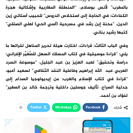
بالمغرب” لأنس بوسلام، “المنطقة المغاربية وإشكالية هجرة
الكفاءات: في الحاجة إلى استخلاص الدروس” للحبيب أستاتي زين
الدين، “محنة إبن رشد في مسرحية (آسي الحي) لعلي الصقلي”
كتبها رشيد بناني.
وفي الباب الثالث: قراءات، اختارت هيئة تحرير المناهل لقرائها ما
يلي: “قراءة موسيقية في كتاب المسلك السهل للصُّغَيِّر الإفراني:
دراسة وتحقيق” لعبد العزيز بن عبد الجليل، “موسوعة السرد
العربي عبد الله إبراهيم وفاعلية النقد الثقافي” لسعيد أعبو،
“قراءة في كتاب الإسلام والغرب: من إيديولوجيا الصدام إلى
جدلية الصراع، تأليف جوسلين داخلية وترجمة خالد بن الصغير”
لفؤاد بن أحمد.
Twitter
WhatsApp
Facebook
شارك