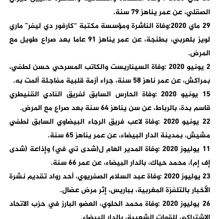
الصقلي، عن عمر يناهز 79 سنة.
29 ماي 2020:وفاة الناشرة ومؤسسة مكتبة “كارفور دي ليفر” ماري
لويز بلعربي، بطنجة، عن عمر يناهز 91 عاما بعد صراع طويل مع
المرض.
2 يونيو 2020 :وفاة السيناريست والكاتب المسرحي حسن لطفي،
بمراكش، عن عمر ناهز 58 سنة، جراء أزمة قلبية مفاجئة ألمت به.
15 يونيو 2020 :وفاة الحارس السابق لفريق النادي القنيطري
قاسم بدة، بالرباط، عن سن يناهز 64 سنة بعد صراع مع المرض.
22 يونيو 2020 :وفاة لاعب فريق الرجاء البيضاوي السابق لطفي
مشيش، بمدينة الدار البيضاء، عن عمر يناهز 65 سنة.
11 يوليوز 2020 :وفاة المدير العام ل(شدى تي في) وإذاعة (شدى
إف إم)، محمد حياك، بالدار البيضاء، عن عمر 66 سنة.
23 يوليوز 2020 :وفاة عبد السلام الصفريوي، أحد رواد تقديم نشرة
الأخبار بالتلفزة المغربية، بباريس، إثر مرض عضال.
26 يوليوز 2020 :وفاة محمد الحلوي، العضو البارز في حزب الاتحاد
الاشتراكي للقوات الشعبية، بالدار البيضاء.