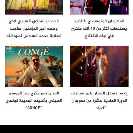
المهرجان المتوسطي للناظور
الخطاب الملكي السامي الذي
يستقطب أكثر من 40 ألف متفرج
وجهه أمير المؤمنين صاحب
في ليلة الافتتاح
الجلالة محمد السادس نصره الله
إلى…
إليسا تُسدل الستار على فعاليات
الفنان نصر مكري يهز الموسم
الدورة الحادية عشرة من مهرجان
الصيفي بأغنيته الجديدة كونجي
“أعياد…
“CONGÉ”