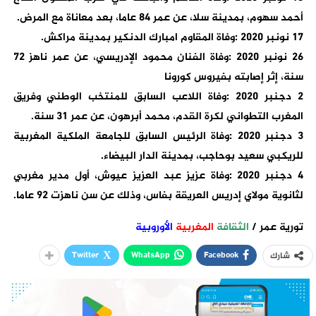
أحمد سهوم، بمدينة سلا، عن عمر 84 عاما، بعد معاناة مع المرض.
17 نونبر 2020 :وفاة المقاوم امبارك الدنكير بمدينة مراكش.
26 نونبر 2020 :وفاة الفنان محمود الإدريسي، عن عمر ناهز 72
سنة، إثر إصابته بفيروس كورونا
2 دجنبر 2020 :وفاة اللاعب السابق للمنتخب الوطني وفريق
المغرب التطواني لكرة القدم، محمد أبرهون، عن عمر 31 سنة.
3 دجنبر 2020 :وفاة الرئيس السابق للجامعة الملكية المغربية
للريكبي سعيد بوحاجب، بمدينة الدار البيضاء.
4 دجنبر 2020 :وفاة عزيز عبد العزيز عيوش، أول مدير مغربي
لثانوية مولاي إدريس العريقة بفاس، وذلك عن سن ناهزت 92 عاما.
تورية عمر /
الثقافة
المغربية
الأوروبية
Twitter
WhatsApp
Facebook
شارك