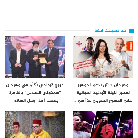
قد يعجبك ايضا
مهرجان جرش يدعو الجمهور
جورج قرداحي يُكرَّم في مهرجان
لحضور الليلة الأردنية المجانية
“سمفوني السادس” بالقاهرة
على المسرح الجنوبي غداً في…
بصفته أحد “رسل السلام”