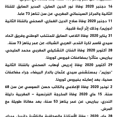
16 دجنبر 2020 :وفاة نور الدين الصايل، المدير السابق للقناة
الثانية والمركز السينمائي المغربي، عن سن تناهز 73 عاما.
11 دجنبر 2020 :وفاة صلاح الدين الغماري، الصحفي بالقناة الثانية
(دوزيم)، وذلك إثر أزمة قلبية.
31 يناير 2020 :وفاة اللاعب السابق للمنتخب الوطني وفريق اتحاد
سيدي قاسم لكرة القدم، العربي الشباك، عن عمر يناهز 73 سنة.
28 أكتوبر 2020 :وفاة الفنان التشكيلي المغربي محمد المليحي،
بباريس، متأثرا بمضاعفات فيروس كورونا.
29 أكتوبر 2020 :وفاة إدريس أوهاب، الصحفي بالقناة الثانية
“دوزيم”، بمستشفى سيدي عثمان بالدار البيضاء، جراء مضاعفات
صحية، بعد إصابته بفيروس كورونا.
2 نونبر 2020 :وفاة الإعلامي والكاتب حسن السوسي عن سن 68
سنة. 15 ماي 2020 :وفاة المخرجة الفرنسية – المغربية دليلة
الندري، بباريس، عن عمر يناهز 53 سنة، بعد معاناة طويلة مع
المرض.
28 ماي 2020 : وفاة الأستاذة والصحافية والناشرة دانييل ميراي