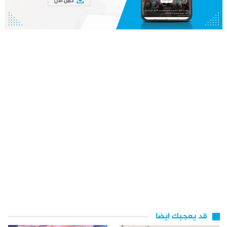
قد يعجبك ايضا