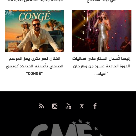
في ليلة الافتتاح
الجلالة محمد السادس نصره الله
إلى…
إليسا تُسدل الستار على فعاليات
الفنان نصر مكري يهز الموسم
الدورة الحادية عشرة من مهرجان
الصيفي بأغنيته الجديدة كونجي
“أعياد…
“CONGÉ”