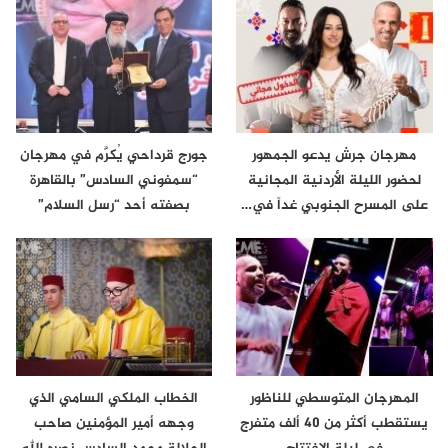
مهرجان جرش يدعو الجمهور
جورج قرداحي يُكرَّم في مهرجان
لحضور الليلة الأردنية المجانية
“سمفوني السادس” بالقاهرة
على المسرح الجنوبي غداً في…
بصفته أحد “رسل السلام”
المهرجان المتوسطي للناظور
الخطاب الملكي السامي الذي
يستقطب أكثر من 40 ألف متفرج
وجهه أمير المؤمنين صاحب