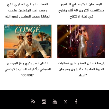
المهرجان المتوسطي للناظور
الخطاب الملكي السامي الذي
يستقطب أكثر من 40 ألف متفرج
وجهه أمير المؤمنين صاحب
في ليلة الافتتاح
الجلالة محمد السادس نصره الله
إلى…
إليسا تُسدل الستار على فعاليات
الفنان نصر مكري يهز الموسم
الدورة الحادية عشرة من مهرجان
الصيفي بأغنيته الجديدة كونجي
“أعياد…
“CONGÉ”