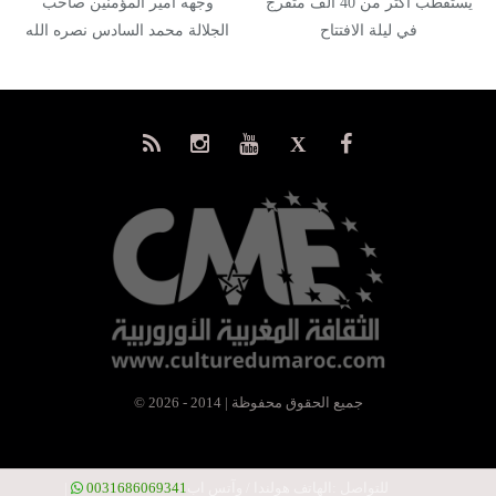
يستقطب أكثر من 40 ألف متفرج
وجهه أمير المؤمنين صاحب
في ليلة الافتتاح
الجلالة محمد السادس نصره الله
إلى…
© جميع الحقوق محفوظة | 2014 - 2026
للتواصل :
الهاتف هولندا / وآتس اب
0031686069341
|