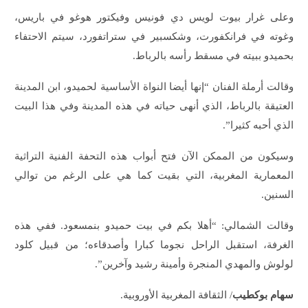
وعلى غرار بيوت لويس دي فونيس وفيكتور هوغو في باريس،
وغوته في فرانكفورت، وشكسبير في ستراتفورد، سيتم الاحتفاء
بحميدو ببيته في مسقط رأسه بالرباط.
وقالت أرملة الفنان “إنها أيضا النواة الأساسية لحميدو، ابن المدينة
العتيقة بالرباط، الذي أنهى حياته في هذه المدينة وفي هذا البيت
الذي أحبه كثيرا”.
وسيكون من الممكن الآن فتح أبواب هذه التحفة الفنية التراثية
المعمارية المغربية، التي بقيت كما هي على الرغم من توالي
السنين.
وقالت الشمالي: “أهلا بكم في بيت حميدو بنمسعود. ففي هذه
الغرفة، استقبل الراحل نجوما كبارا وأصدقاءه؛ من قبيل كلود
لولوش والمهدي المنجرة وأمينة رشيد وآخرين”.
سهام بوكطيب
/ الثقافة المغربية الأوروبية.