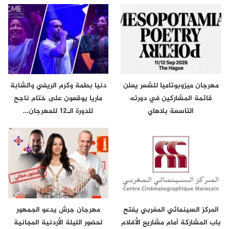
مهرجان ميزوبوتاميا للشعر يعلن
دنيا بطمة وكرم الريفي والشابة
قائمة المشاركين في دورته
ماريا يوقعون على ختام ناجح
التاسعة بلاهاي
للدورة الـ12 للمهرجان…
المركز السينمائي المغربي يفتح
مهرجان جرش يدعو الجمهور
باب المشاركة أمام مشاريع الأفلام
لحضور الليلة الأردنية المجانية