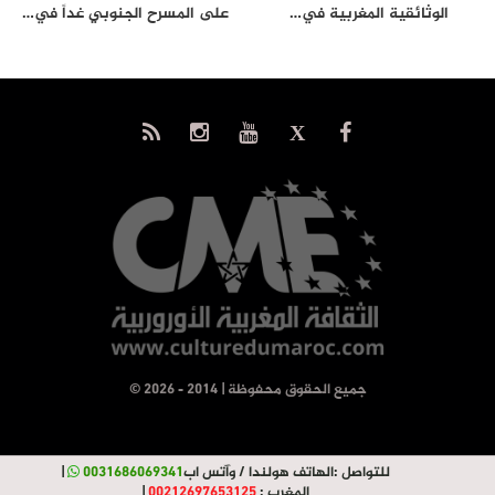
الوثائقية المغربية في…
على المسرح الجنوبي غداً في…
© جميع الحقوق محفوظة | 2014 - 2026
للتواصل :
الهاتف هولندا / وآتس اب
0031686069341
|
المغرب :
00212697653125
|