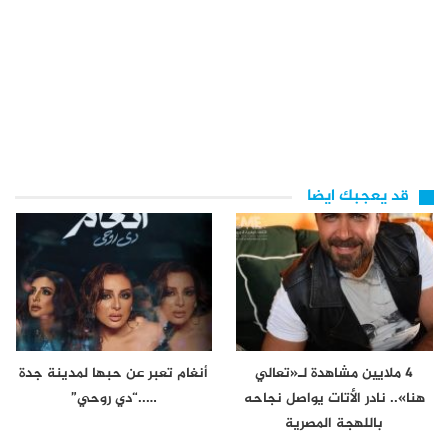
قد يعجبك ايضا
4 ملايين مشاهدة لـ«تعالي
أنغام تعبر عن حبها لمدينة جدة
هنا».. نادر الأتات يواصل نجاحه
…..“دي روحي”
باللهجة المصرية