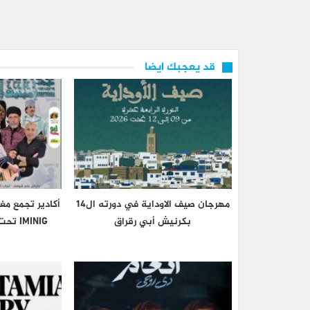
قد يعجبك ايضا
مهرجان صيف الاوداية في دورته ال14
أكادير تجمع مغ
بكرنيش أبي رقراق
IMINIG