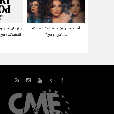
أنغام تعبر عن حبها لمدينة جدة
مهرجان ميزوبوت
…..“دي روحي”
المشاركين في 