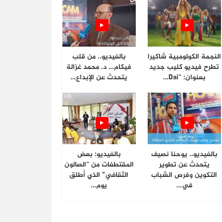
النجمة الكولومبية شاكيرا
بالفيديو.. من قلب
تطرح فيديو كليب جديد
فيكام… د. محمد غزالة
بعنوان: “Dai…
يتحدث عن الإبداع…
بالفيديو.. يوحنا نصيف
بالفيديو: بعض
يتحدث عن تطوير
المقتطفات من “الصالون
التكوين وفرص الشباب
الثقافي” الذي أُطلق
في…
يوم…