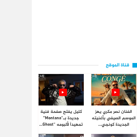
قناة الموقع
الفنان نصر مكري يهز
كليل يفتح صفحة فنية
الموسم الصيفي بأغنيته
جديدة بـ“Montana”
الجديدة كونجي…
تمهيداً لألبومه “Ghost…