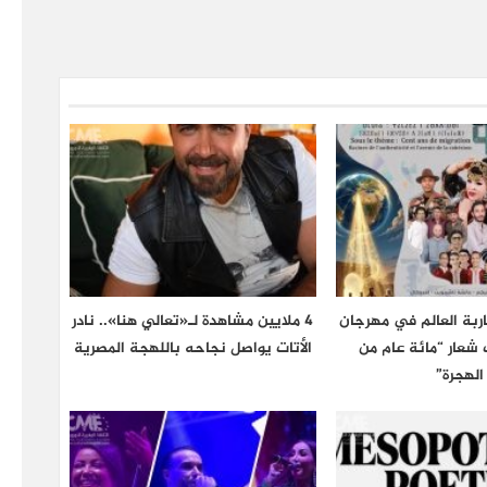
اربة العالم في مهرجان
4 ملايين مشاهدة لـ«تعالي هنا».. نادر
 تحت شعار “مائة عام من
الأتات يواصل نجاحه باللهجة المصرية
الهجرة”