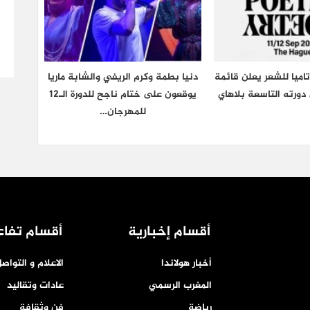
اميا للشعر يعلن قائمة
دنيا بطمة وكرم الريفي والشابة ماريا
دورته التاسعة بلاهاي
يوقعون على ختام ناجح للدورة الـ12
للمهرجان…
أقسام إخبارية
أقسام تفاع
أخبار هولاندا
الاعلام و التواص
المغرب الرسمي
عادات وتقاليد
رياضة
فن وثقافة