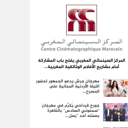
المركز السينمائي المغربي يفتح باب المشاركة
أمام مشاريع الأفلام الوثائقية المغربية…
مهرجان جرش يدعو الجمهور لحضور
الليلة الأردنية المجانية على
المسرح…
جورج قرداحي يُكرَّم في مهرجان
“سمفوني السادس” بالقاهرة
بصفته أحد “رسل…