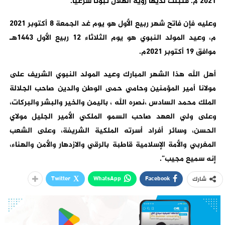
2021 م. فثبتت لديها رؤية الهلال ثبوتا شرعيا.
وعليه فإن فاتح شهر ربيع الأول هو يوم غد الجمعة 8 أكتوبر 2021
م، وعيد المولد النبوي هو يوم الثلاثاء 12 ربيع الأول 1443هـ
موافق 19 أكتوبر 2021م.
أهل الله هذا الشهر المبارك وعيد المولد النبوي الشريف على
مولانا أمير المؤمنين وحامي حمى الوطن والدين صاحب الجلالة
الملك محمد السادس ،نصره الله ، باليمن والخير والبشر والبركات،
وعلى ولي العهد صاحب السمو الملكي الأمير الجليل مولاي
الحسن، وسائر أفراد أسرته الملكية الشريفة، وعلى الشعب
المغربي والأمة الإسلامية قاطبة بالرقي والازدهار والأمن والهناء،
إنه سميع مجيب”.
Twitter
WhatsApp
Facebook
شارك