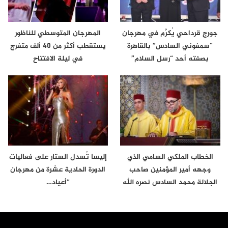
جورج قرداحي يُكرَّم في مهرجان
المهرجان المتوسطي للناظور
“سمفوني السادس” بالقاهرة
يستقطب أكثر من 40 ألف متفرج
بصفته أحد “رسل السلام”
في ليلة الافتتاح
الخطاب الملكي السامي الذي
إليسا تُسدل الستار على فعاليات
وجهه أمير المؤمنين صاحب
الدورة الحادية عشرة من مهرجان
الجلالة محمد السادس نصره الله
“أعياد…
إلى…