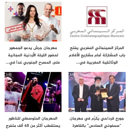
المركز السينمائي المغربي يفتح
مهرجان جرش يدعو الجمهور
باب المشاركة أمام مشاريع الأفلام
لحضور الليلة الأردنية المجانية
الوثائقية المغربية في…
على المسرح الجنوبي غداً في…
جورج قرداحي يُكرَّم في مهرجان
المهرجان المتوسطي للناظور
“سمفوني السادس” بالقاهرة
يستقطب أكثر من 40 ألف متفرج