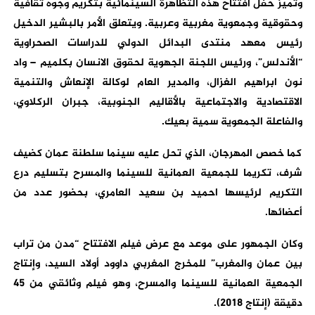
وتميز حفل افتتاح هذه التظاهرة السينمائية بتكريم وجوه ثقافية
وحقوقية وجمعوية مغربية وعربية. ويتعلق الأمر بالبشير الدخيل
رئيس معهد منتدى البدائل الدولي للدراسات الصحراوية
“الأندلس”، ورئيس اللجنة الجهوية لحقوق الانسان بكلميم – واد
نون ابراهيم الغزال، والمدير العام لوكالة الإنعاش والتنمية
الاقتصادية والاجتماعية بالأقاليم الجنوبية، جبران الركلاوي،
والفاعلة الجمعوية سمية بعيك.
كما خصص المهرجان، الذي تحل عليه سينما سلطنة عمان كضيف
شرف، تكريما للجمعية العمانية للسينما والمسرح بتسليم درع
التكريم لرئيسها احميد بن سعيد العامري، بحضور عدد من
أعضائها.
وكان الجمهور على موعد مع عرض فيلم الافتتاح “مدن من تراب
بين عمان والمغرب” للمخرج المغربي داوود أولاد السيد، وإنتاج
الجمعية العمانية للسينما والمسرح، وهو فيلم وثائقي من 45
دقيقة (إنتاج 2018).