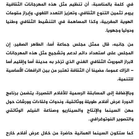
في كلمة بالمناسبة، أن تنظيم مثل هذه المهرجانات الثقافية
يروم تثمين التنوع الثقافي، وتعزيز التعدد اللغوي، وإبراز مقومات
الهوية المغربية، وكذا المساهمة في التنشيط الثقافي وطنيا
ودوليا وجهويا.
من جانبه، قال ممثل مجلس جماعة أسا، الطاهر الصغير، إن
المجلس على استعداد دائم لدعم وتشجيع مثل هذه المهرجانات
لابراز الموروث الثقافي الغني الذي تزخر به مدينة أسا وإقليم أسا
– الزاك عموما، مضيفا أن الثقافة تعتبر من بين الرافعات الأساسية
للتنمية.
وبالإضافة إلى المسابقة الرسمية للأفلام القصيرة، يتضمن برنامج
الدورة عرض أفلام طويلة ووثائقية، وندوات ولقاءات وورشات حول
مهن السينما والإنتاج والسيناريو وصناعة الفيلم الوثائقي
والتصوير الفوتوغرافي.
كما ستكون السينما العمانية حاضرة من خلال عرض أفلام خارج