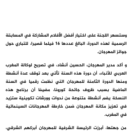
وستسهر اللجنة على اختيار أفضل الأفلام المشاركة في المسابقة
الرسمية لهذه الدورة، البالغ عددها 16 فيلما قصيرا، للتباري حول
جوائز المهرجان.
و أكد مدير المهرجان، الحسين أنشاد، في تصريح لوكالة المغرب
العربي للأنباء، أن دورة هذه السنة تأتي بعد توقف عدة أنشطة
ومنها الدورة الثامنة للمهرجان التي نظمت رقميا في السنة
الماضية بسبب ظروف جائحة كورونا، مضيفا أن برنامج هذه
النسخة يضم أنشطة متنوعة من ندوات وورشات تكوينية ستزيد
في تعزيز مكانة المهرجان ضمن خارطة المهرجانات السينمائية
في المغرب.
من جهتها، أبرزت الرئيسة الشرفية للمهرجان أبركهم الشرقي،