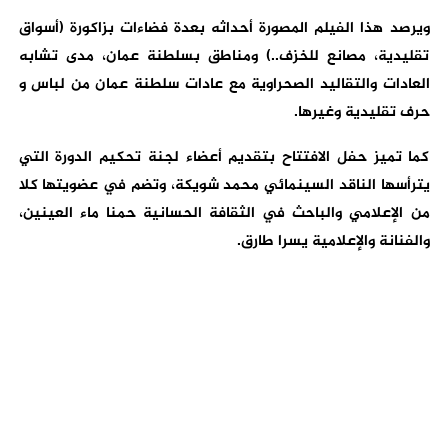
ويرصد هذا الفيلم المصورة أحداثه بعدة فضاءات بزاكورة (أسواق
تقليدية، مصانع للخزف..) ومناطق بسلطنة عمان، مدى تشابه
العادات والتقاليد الصحراوية مع عادات سلطنة عمان من لباس و
حرف تقليدية وغيرها.
كما تميز حفل الافتتاح بتقديم أعضاء لجنة تحكيم الدورة التي
يترأسها الناقد السينمائي محمد شويكة، وتضم في عضويتها كلا
من الإعلامي والباحث في الثقافة الحسانية حمنا ماء العينين،
والفنانة والإعلامية يسرا طارق.