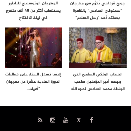
جورج قرداحي يُكرَّم في مهرجان
المهرجان المتوسطي للناظور
“سمفوني السادس” بالقاهرة
يستقطب أكثر من 40 ألف متفرج
بصفته أحد “رسل السلام”
في ليلة الافتتاح
الخطاب الملكي السامي الذي
إليسا تُسدل الستار على فعاليات
وجهه أمير المؤمنين صاحب
الدورة الحادية عشرة من مهرجان
الجلالة محمد السادس نصره الله
“أعياد…
إلى…