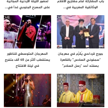
باب المشاركة أمام مشاريع الأفلام
لحضور الليلة الأردنية المجانية
الوثائقية المغربية في…
على المسرح الجنوبي غداً في…
جورج قرداحي يُكرَّم في مهرجان
المهرجان المتوسطي للناظور
“سمفوني السادس” بالقاهرة
يستقطب أكثر من 40 ألف متفرج
بصفته أحد “رسل السلام”
في ليلة الافتتاح