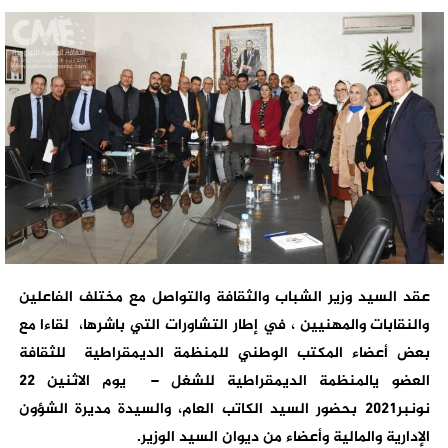
عقد السيد وزير الشباب والثقافة والتواصل مع مختلف الفاعلين
والنقابات والمهنيين ، في إطار التشاورات التي باشرها، لقاءا مع
بعض أعضاء المكتب الوطني للمنظمة الديمقراطية للثقافة
العضو يالمنظمة الديمقراطية للشغل – يوم الاثنين 22
نونبر2021 بحضور السيد الكاتب العام، والسيدة مديرة الشؤون
الإدارية والمالية وأعضاء من ديوان السيد الوزير.