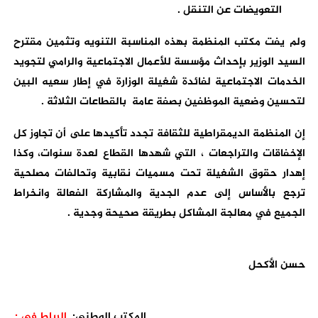
التعويضات عن التنقل .
ولم يفت مكتب المنظمة بهذه المناسبة التنويه وتثمين مقترح
السيد الوزير بإحداث مؤسسة للأعمال الاجتماعية والرامي لتجويد
الخدمات الاجتماعية لفائدة شغيلة الوزارة في إطار سعيه البين
لتحسين وضعية الموظفين بصفة عامة بالقطاعات الثلاثة .
إن المنظمة الديمقراطية للثقافة تجدد تأكيدها على أن تجاوز كل
الإخفاقات والتراجعات ، التي شهدها القطاع لعدة سنوات، وكذا
إهدار حقوق الشغيلة تحت مسميات نقابية وتحالفات مصلحية
ترجع بالأساس إلى عدم الجدية والمشاركة الفعالة وانخراط
الجميع في معالجة المشاكل بطريقة صحيحة وجدية .
حسن الأكحل
المكتب الوطني:
الرباط في :