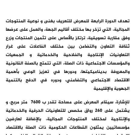
تهدف الدورة الرابعة للمعرض للتعريف بغنى و نوعية المنتوجات
المجالية، التي تزخر بها مختلف أقاليم الجهة، والعمل على عرضها
وفق مقاربة تسويقية، ترتكز بالأساس على تثمين المنتجات وزرع
ثقافة التعاون والتضامن بين مختلف الفاعلات على غرار
التعاونيات الإنتاجية والفلاحية والخدماتية و الجمعيات
والمؤسسات الاجتماعية ذات الصلة، التي تتمتع بالصفة القانونية
والمعروفة بديناميكيتها، ودورها في تعزيز الوعي بأهمية
الاقتصاد الاجتماعي والتضامني، ودوره في الدفع بالتنمية
الجهوية والإقليمية
للإشارة، سيقام المعرض على مساحة تقدر ب 7600 متر مربع، و
يشتمل على 260 رواق مخصص للتعاونيات الحرفية والخدماتية
والإنتاجية لمختلف المنتوجات المجالية، بالإضافة لعارضين
مؤسساتيين يمثلون القطاعات الحكومية ذات الصلة بالاقتصاد