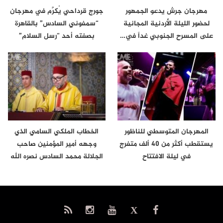
مهرجان جرش يدعو الجمهور
جورج قرداحي يُكرَّم في مهرجان
لحضور الليلة الأردنية المجانية
“سمفوني السادس” بالقاهرة
على المسرح الجنوبي غداً في…
بصفته أحد “رسل السلام”
المهرجان المتوسطي للناظور
الخطاب الملكي السامي الذي
يستقطب أكثر من 40 ألف متفرج
وجهه أمير المؤمنين صاحب
في ليلة الافتتاح
الجلالة محمد السادس نصره الله
إلى…