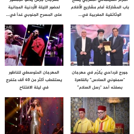
باب المشاركة أمام مشاريع الأفلام
لحضور الليلة الأردنية المجانية
الوثائقية المغربية في…
على المسرح الجنوبي غداً في…
جورج قرداحي يُكرَّم في مهرجان
المهرجان المتوسطي للناظور
“سمفوني السادس” بالقاهرة
يستقطب أكثر من 40 ألف متفرج
بصفته أحد “رسل السلام”
في ليلة الافتتاح