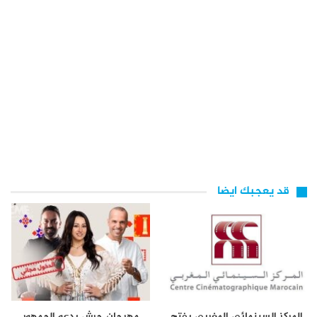
قد يعجبك ايضا
المركز السينمائي المغربي يفتح
مهرجان جرش يدعو الجمهور