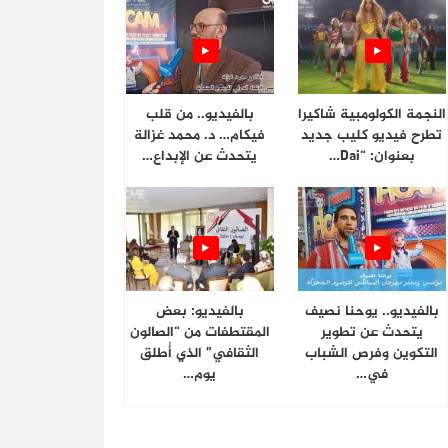
النجمة الكولومبية شاكيرا
بالفيديو.. من قلب
تطرح فيديو كليب جديد
فيكام… د. محمد غزالة
بعنوان: “Dai…
يتحدث عن الإبداع…
بالفيديو.. يوحنا نصيف
بالفيديو: بعض
يتحدث عن تطوير
المقتطفات من “الصالون
التكوين وفرص الشباب
الثقافي” الذي أُطلق
في…
يوم…