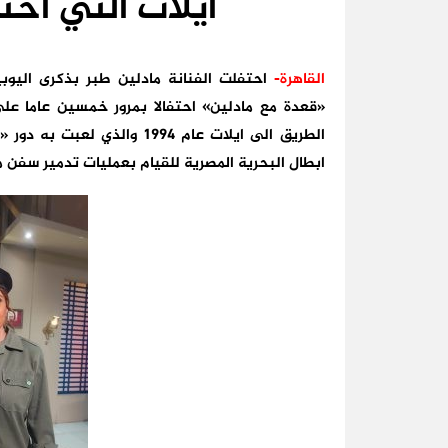
ايلات التي احتفظت
القاهرة-
احتفلت الفنانة مادلين طبر بذكرى اليوبي
«قعدة مع مادلين» احتفالا بمرور خمسين عاما على 
الطريق الى ايلات عام 1994 و
ابطال البحرية المصرية للقيام بعمليات تدمير سفن م