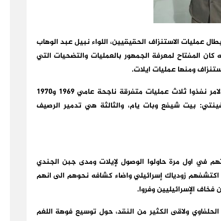
بطال عمليات الاستنزاف الحقيقيين، اللواء نبيل عبد الوهاب
ه كان المفتاح لمعرفة الجمهور بالعمليات والتضحيات التي
تنزاف ومنها عمليات ايلات.
وتحدث اللواء نبيل عبد الوهاب انهم في حقيقة الامر نفذوا ثلاث عمليات متفرقة ناجحة عامي 1969 و1970
ينتي: بيت شيفع وبات يام، والثالثة هي تدمير الرصيف
هم في اول مرة حاولوا الوصول لإيلات ومدى جبن الجندي
ا اكتشفهم زودياك إسرائيلي واضاء كشافه نحوهم الى انهم
 فخاف الإسرائيليين وفروا.
الحلفاوي ولاقى الكثير من النقد، حول توسيع فوهة اللغم