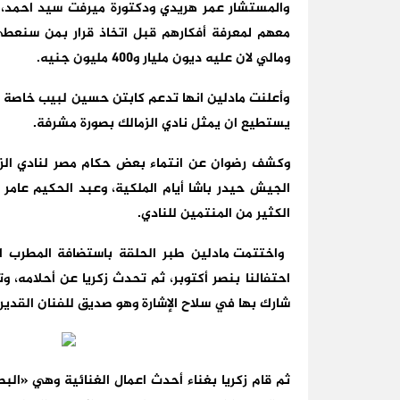
والمستشار عمر هريدي ودكتورة ميرفت سيد احمد، 
معهم لمعرفة أفكارهم قبل اتخاذ قرار بمن سنعطي 
ومالي لان عليه ديون مليار و400 مليون جنيه.
وأعلنت مادلين انها تدعم كابتن حسين لبيب خاصة بع
يستطيع ان يمثل نادي الزمالك بصورة مشرفة.
وكشف رضوان عن انتماء بعض حكام مصر لنادي الزم
الجيش حيدر باشا أيام الملكية، وعبد الحكيم عامر
الكثير من المنتمين للنادي.
واختتمت مادلين طبر الحلقة باستضافة المطرب اح
احتفالنا بنصر أكتوبر، ثم تحدث زكريا عن أحلامه،
شارك بها في سلاح الإشارة وهو صديق للفنان القدير
ثم قام زكريا بغناء أحدث اعمال الغنائية وهي «الب