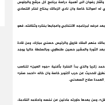
وأشار رضوان الى أهمية دراسة برنامج كل مرشح والجلوس
له اصواتنا خاصة وان نادي الزمالك يحتاج لفكر اقتصادي
د عرضه لبرنامجه الانتخابي واعجابها بفكره وثقافته، فهو
الك منهم الملك فاروق والرئيس حسني مبارك، ومن قادة
 بعد الثورة والمشير حسين طنطاوي، وبالسلطة حاليا يوجد
مد زكريا والذي بدأ الفقرة بأغنية «جوه العين» لتناسب
 وتطرق للحديث عن حرب أكتوبر خاصة وان خاله «احمد صقر»
 العمدة صلاح السعدني.
طل»، ومن بعدها حاورته مادلين عن نفسه واحلامه القادمة،