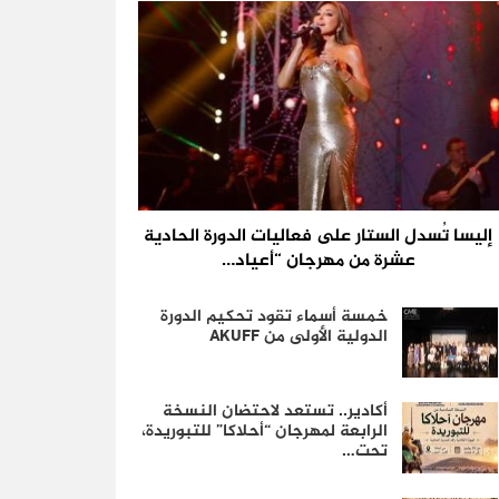
إليسا تُسدل الستار على فعاليات الدورة الحادية
عشرة من مهرجان “أعياد…
خمسة أسماء تقود تحكيم الدورة
الدولية الأولى من AKUFF
أكادير.. تستعد لاحتضان النسخة
الرابعة لمهرجان “أحلاكا” للتبوريدة،
تحت…