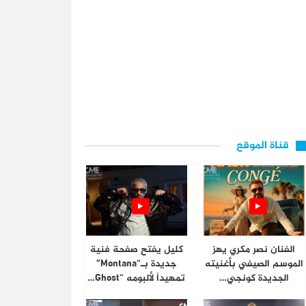
قناة الموقع
الفنان نصر مكري يهز
كليل يفتح صفحة فنية
الموسم الصيفي بأغنيته
جديدة بـ“Montana”
الجديدة كونجي…
تمهيداً لألبومه “Ghost…