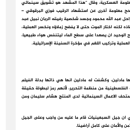
معلومة العسكرية، وقال “هذا المشهد هو تشويق سينمائي
صحح معلومة أخرى عن استشهاد الرقيب فوزي البرقوقي –
لراحل عبد الله محمود وجسد شخصية رفيقه الربان نبيل عبد
ذه لكنه اختار الموت حتى لا يفضح زملاؤه ونخسر العملية،
 الوحيد ان يصعدا على سطح الماء ليتنفس هواء طبيعيا،
العملية وتركيب اللغم في مؤخرة السفينة الإسرائيلية.
ها مادلين، وكشفت له مادلين انها هي ذاتها بدلة الفيلم
ر 29 عاما هي والكوفية الفلسطينية من منظمة التحرير، لأنهم رمز لبطولة حقيقة
تحف الاعمال السينمائية لدى المنتج هشام سليمان ومن
ي ان جيل السبعينيات قام ما عليه من واجب وعلى الجيل
من والأمان على كامل أراضينا.