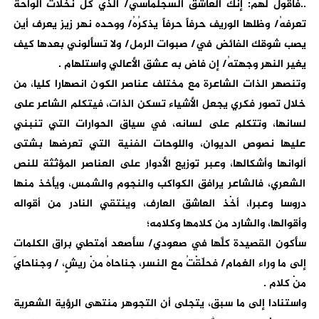
..فأقولُ لهم: إنّكَ العاشق السجلماسيُ/ الذي كلُّ نخلات الواحة
تعرفهُ/ وظلها الوريف حرفاً حرفاً يذكرُهُ/ ووحده نهر زيز يعرف أين
يصب شوقك الفائض في/ صبوات الرمل/ ولا تسألوني بعدها كيف
يغير النهر وجهتهُ/ إن فاض به عشق الأعالي واستلهام .
وتنصهر الذات الشاعرة مع مختلف عناصر الكون انصهارا كليا، من
خلال تصور فكري يجعل الأشياء تسكن الذات، فيتكلم الشاعر على
لسانها، وتتكلم على لسانه، في سياق الحوارات التي تنبني
عليها نصوص الديوان، واللوحات الفنية التي تعرضها بشتى
ألوانها وأشكالها، وعبر توزيع الأدوار على العناصر المؤثثة للنص
الشعري، فالشاعر يرافق الكواكب والنجوم والشمس، ويأخذ منها
دروسا وعبرا، أخْذ العاشق العارف، وينتقي النادر من أقواله
وأقوالها، والشارد من كلامها وكلامه؛
سأكون القصيدة كلَّها في صعودي/ سأصعد أمتطي براق الكلمات
إلى ما وراء الغمام/ فحلّقْتُ مع النسر، جناحاهُ منْ ريشٍ، / وجناحايَ
منْ كلام .
واستنادا إلى ما سبق، يتجلى أن التجوهر منتهى الرؤية الشعرية