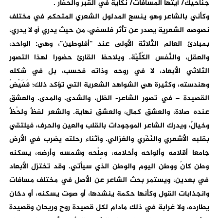
جناحيك/ أيتها المسافات/ نكايةٌ في القبر والحفّار .
وكأني بالشاعر وهو ينسج المدلول الشعري المتحكم في مختلف
نصوصه الشعرية يصدر عن تأثر فلسفي، من حيث يدري أو لا يدري،
بمبادئ العالم الثَّلاثة الأولى عند “أفلوطين”، وهي: الواحد،
والعقل، والنَّفس الكُلِّيّة. ويلاحظ القارئ حضورا لهذا التصور
الثلاثي الأبعاد، لا في روحه وذاته فحسب، بل في شكله
وهندسته، وكثيرة هي الشواهد الشعرية التي تؤكد ذلك؛ فَفَيْضُ
القصيدة – في تصور الشاعر- الظل، والشدى، والمدى. والعشق
عنده صلاة، والعشق كمال، والعشق نهاية. والشعر لفظٌ ولحْظٌ
وخيالٌ، ويدرك الشاعر الموجودات بالقلب والعين والحرف، فيلتقي
بقلبه الأشعري والنّفّري والغزالي. وأثناء رحلته يضرب في الأرض
جامعا أقلامه وألواحه وأحلامه، ومِلْحه وشمسه وأرضه، يسكنه
وطن كانَ ووطن اليوم والوطن الذي سيأتي. وقد تختزل الأبعاد
في بعدين، ويستمر بحث الشاعر عن الأصل في مختلف مسافات
وانجذابات القول وكأنها حكمة ينشدها، أو صوت يسكنه، أو دخان
يطارده، ولا غرابة في ذلك مادام لكل قصيدة روح وريحان وقصيدة