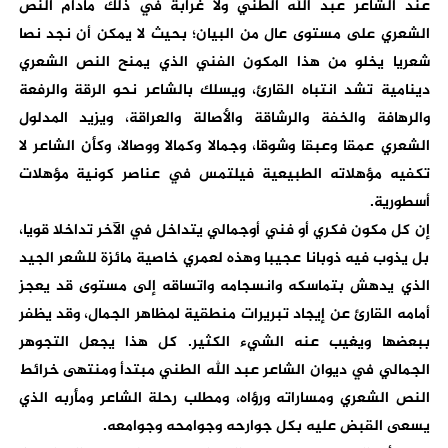
عند الشاعر عبد الله الطني ولا غرابة في ذلك مادام النص
الشعري على مستوى عال من البيان؛ بحيث لا يمكن أن نجد نصا
شعريا يخلو من هذا المكون الفني الذي يمنح النص الشعري
دينامية تشد انتباه القارئ، ويسلك بالشاعر نحو الرقة والرفعة
والرهافة والخفة والرشاقة والأصالة والعراقة، ويزيد المدلول
الشعري عمقا وعبقا وشوقا، وجمالا وكمالا ووصالا، وكأن الشاعر لا
تكفيه مؤهلاته الطبيعية فيلتمس في عناصر كونية مؤهلات
أسطورية.
إن كل مكون فكري أو فني أوجمالي يتداخل في الآخر تداخلا قويا،
بل يذوب فيه ذوبانا عجيبا وهذه لعمري خاصية مائزة للشعر الجيد
الذي يدهش بتماسكه وانسجامه واتساقه إلى مستوى قد يعجز
أمامه القارئ عن إيجاد تبريرات منطقية لمظاهر الجمال، وقد يظفر
ببعضها ويغيب عنه الشيء الكثير. كل هذا يجعل التجوهر
الجمالي في ديوان الشاعر عبد الله الطني مبتدأ ومنتهى خرائط
النص الشعري ومساراته ورؤاه، ومطلب رحلة الشاعر ومأربه الذي
يسعى القبض عليه بكل جوارحه وجوامحه وجوامعه.