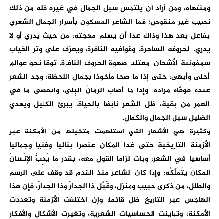
ومنتهاه، ومن أراد أن يلتمس سبل الجمال في غيره فله من ذلك
نصيب غير منقوص؛ فما الشاعر المسكون بأسرار الجمال الشعري
بفاعل بعد هذا وذاك عدا أن يسلم مهجته، من حيث يدري أو لا
يدري، لحروفه الساحرة، وقوافيه النافرة، ويعزف على وتر الغياب
سمفونية الأشجان، معتليا صهوة الحروف النافرة، توقا نحو عوالم
أحلى وأبهى، حتى إذا ما صحا مأخوذا بجمال اللحظة، وجد الشعر
عنده فوفّاه مراده، وإذا ما أصاب الزمانَ البِلى، وانقضى ما في
العمر من بقية، ظل الشعر نابضا بالحياة، يبرئ الكليل ويهدي
الضليل سبل الجمال والكمال.
وكثيرة هي الأشعار التي استلهمت متخيلها من الأمكنة عبر
الأزمنة التاريخية حتى غدا المكان عنصرا بنائيا وفنيا وجماليا
أساسيا في الشعر، وبات لزاما القول معه، بقدر ما يُحِبُّ الإنْسانُ
المكانَ يتَمَلّكُه؛ وإذا كان الشاعر منذ القدم قد وقف على الرسم
والطلل، من ذكرى حبيب ومنزل، وقَبَّل ذا الجدارَ وذا الجدارَ، فإن هذا
الهاجس عبر التاريخ ظل قائما، وإن اختلفت الأزمنة وتعددت
الأمكنة، وتباينت الحساسيات الشعرية، وتغيرت الأشكال والأفكار