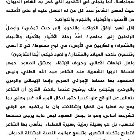
سجلماسة. كما يتجلى في التقديم الذي خص به الشاعر الديوان؛
حيث أحصى الشاعرُ عددَ كل من له الفضل عليه أو على الأمكنة
من الأصفياء والأوفياء، والنجوم والكواكب:
(قُلْ لَهم: أرافقُ الكواكبَ والنجومَ إلى حيث تمضي،/ وأوصلُ
الراحلين إلى مداهم،/ أعُدُّ رحلةَ الأشْياءِ والأحْياءِ والأنبياء
والشّعراء/ والضّاربين في الأرض،/ في لوحٍ محفوظ/ كي لا أنسى
وتنسون ملاحم الميلاد والفقدان/ والعود فيكم، أيُّها الشاردون)
ولعل تولهات الأعالي، وحروف الإرتقاء، وعشق الصعود، جوهر
فلسفة الرؤيا الشعرية عند الشاعر عبد الله الطني، وليس
المقصود بها معناها الإجرائي الصريح وإنما الإيحائي والرمزي
والروحى، ويتجلى ذلك بوضوح عندما يلاحظ القارئ أن الشاعر
يتعالى عن الواقع علوا كبيرا حتى ليخال المرء أنه غير معني بما
يعج به فعليا من قضايا وإشكالات، وأن ما يرتضيه هو الرقي
كشريعة أساس، وهو ما يجعل الصعود ليس غاية يرجى تحققها
فحسب، بل هو وسيلة رمزية وسيرة العظماء، يتأسى بها الشاعر
فتطبع متخيله الشعري، وتنسج عوالمه النصية المشكلة للديوان.