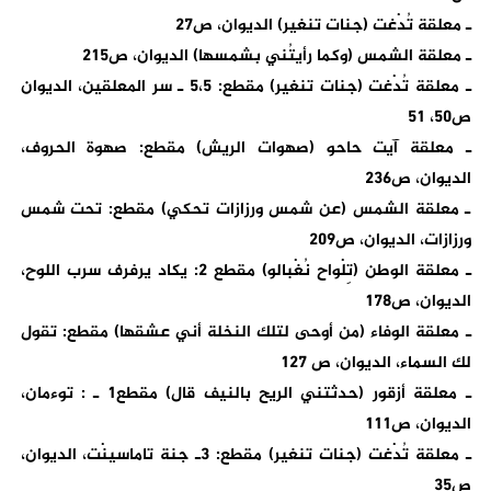
ـ معلقة تُدْغت (جنات تنغير) الديوان، ص27
ـ معلقة الشمس (وكما رأيتُني بشمسها) الديوان، ص215
ـ معلقة تُدْغت (جنات تنغير) مقطع: 5،5 ـ سر المعلقين، الديوان
ص50، 51
ـ معلقة آيت حاحو (صهوات الريش) مقطع: صهوة الحروف،
الديوان، ص236
ـ معلقة الشمس (عن شمس ورزازات تحكي) مقطع: تحت شمس
ورزازات، الديوان، ص209
ـ معلقة الوطن (تِلْواح نُغْبالو) مقطع 2: يكاد يرفرف سرب اللوح،
الديوان، ص178
ـ معلقة الوفاء (من أوحى لتلك النخلة أني عشقها) مقطع: تقول
لك السماء، الديوان، ص 127
ـ معلقة أزقور (حدثتني الريح بالنيف قال) مقطع1 ـ : توءمان،
الديوان، ص111
ـ معلقة تُدْغت (جنات تنغير) مقطع: 3ـ جنة تاماسينْت، الديوان،
ص35