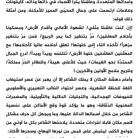
وأمدائها المتعددة، وعاشقا يقرأ الأسماء في ذاتها وذاته، كأيقونات
وعلامات ارتسمت على جمال المحيّى المميز للأمكنة، ومن أمثلة
ذلك قوله:
(إن كنت عاشقا مثلي/ لشهوة الأعالي وأقدار الأرض/ ومسكونا
بأحلام المعلقين/ مُرَّ بتنغير كما يمر الربيع/ فمن مرّ بتنغير
مزهراً/ تأخذه التاء إلى خلوتها/ تعلق أحلامه عاليا كأحلامها/ مع
المُعَلّقين العاشقين خلوة الأرض/ تتلقفه رويداً رويداً/ أدرعُ الجبال
الممتدَّة نحو الغيمات/ حيث للأعلى هيبةٌ/ وللطائرِ الحُرّ مملكةٌ/
وللريح ملامح الأولين والآخِرين.)
وأمام دهشة المكان لا يملك الشاعر إلا أن يعبر عن عسر استيعاب
اللغة للحظة الشعرية، وعسر احتواء القالب التعبيري والأسلوبي
للفيوضات الوجدانية، والتجليات الدلالية والتأويلية، والمضمرات
المعنوية الدّفّاقة؛ وهو ما يؤكد قوة وقع الأماكن على نفسية
الشاعر من خلال أسمائها الدالة عليها، وما ويجعل كل حرف مشكل
لاسم مكان قابلا لقراءات متعددة، يلاحقها الشاعر بكل ما أوتي من
جوامع الكلم، ليقبض على قبس من نورها الوهاج، وسحرها الأخاذ: