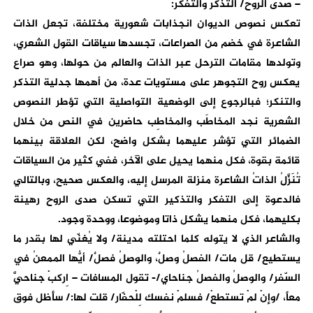
– صدى الروح/ التذكر والتفكر:
تعكس نصوص الديوان انجذابات شعورية مختلفة، تجعل الذات
الشاعرة في خضم من الصراعات، تجسدها سياقات القول الشعري،
وتولدها مقامات الترحل عبر الذات والعالم من حولها، وهو صراع
يعكس روح التجوهر على مستويات عدة، من أهمها جدلية التذكر
والتنكر؛ فبالرجوع إلى الوضعية التواصلية التي تؤطر النصوص
الشعرية نجد المخاطَب والمخاطِب حاضرين في النص من خلال
الضمائر التي تؤشر عليهما بشكل واضح، لكن العلاقة بينهما
قائمة بقوة، فكل منهما يحيل على الآخر، ففي كثير من السياقات
تُنَزَّلُ الذاتُ الشاعرة منزلة المرسل إليه، والعكس صحيح، وبالتالي
فالدعوة إلى التفكر والتذكير التي تسكن صدى الروح رهينة
بكليهما، فكل منهما يشكل ذاتا وموضوعا، ووحدة وجود.
والشاعر الذي لا يتوله كلما احتلته مدينة/ ولا يُغنّي لها بقدر ما
يستطيع/ قل مات/ الفصلُ وصلٌ، والوصلُ فصلٌ/ أيُّها الممعنُ في
السّفر/ والوصلُ والفصلُ جناحاي/- تقول المسافات – اِركبْ جناحيَّ
معاً، /وإنْ لمْ تستطعْ/ فسلمْ نفسك لِلْحفّار/ قلت لها:/ سأظل فوق