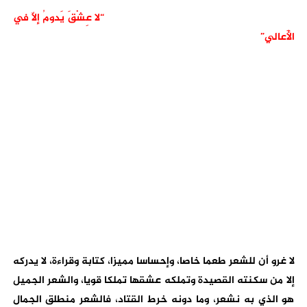
“لا عِشْقَ يَدومُ إلاّ في
الأَعالي”
لا غرو أن للشعر طعما خاصا، وإحساسا مميزا، كتابة وقراءة، لا يدركه
إلا من سكنته القصيدة وتملكه عشقها تملكا قويا، والشعر الجميل
هو الذي به نشعر، وما دونه خرط القتاد، فالشعر منطلق الجمال