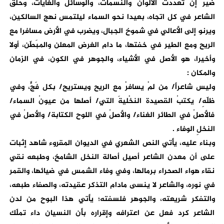
ضير إن تعددت الألوان والنسمات، والوسائل والغايات، وحلق
الشاعر في كل اتجاه، بعيدا نحو السماء ليلتمس نهج السالكين،
ويرنو إلى الأعالي في شموخ الجبال، ويضرب في الأرض مسافرا مع
الريح ومع الطير في خفتها، ما دام الغرض المعلن والمبَطّن، أولا
وأخيرا، هو الأصل في الأشياء، والجوهر في الكون، في الزمان
والمكان :
وليس شاعراً/ من لمْ يسافرْ مع الريح ويستريح/ بكل فَجٍّ، وفي
ظلّهِ/ يكتبُ القصيدة النخْليةَ التي/ أصلها من عيونُ السماء/
فالأصلُ في الطائر الغناء/ والأصلُ في اللوح الكتابة/ والأصلُ في
النخلِ الوفاء .
وبناء عليه، يأتي النص الشعري في الديوان المقروء شاهد إثبات
على أن معدن الشاعر أصيل أصالة النخل الشامخ، وطبعه نقي
نقاء هواء الصحراء برمالها، وفي وفاء الشمس في ضيائها، والقمر
في نوره، والشاعر لا ينسى مادام التذكر عقيدته، والصفاء طبعه،
والتفكر شريعته، والجوهر فلسفته؛ يأتي هذا البوح من لدن
الشاعر كرد فعل عن اعترافه وإقراره بأن النسيان داء تملّك