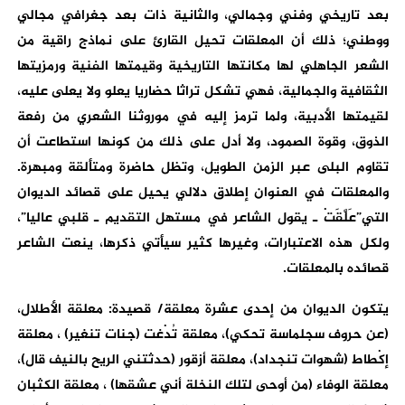
بعد تاريخي وفني وجمالي، والثانية ذات بعد جغرافي مجالي
ووطني؛ ذلك أن المعلقات تحيل القارئ على نماذج راقية من
الشعر الجاهلي لها مكانتها التاريخية وقيمتها الفنية ورمزيتها
الثقافية والجمالية، فهي تشكل تراثا حضاريا يعلو ولا يعلى عليه،
لقيمتها الأدبية، ولما ترمز إليه في موروثنا الشعري من رفعة
الذوق، وقوة الصمود، ولا أدل على ذلك من كونها استطاعت أن
تقاوم البلى عبر الزمن الطويل، وتظل حاضرة ومتألقة ومبهرة.
والمعلقات في العنوان إطلاق دلالي يحيل على قصائد الديوان
التي”عَلَّقَتْ ـ يقول الشاعر في مستهل التقديم ـ قلبي عاليا”،
ولكل هذه الاعتبارات، وغيرها كثير سيأتي ذكرها، ينعت الشاعر
قصائده بالمعلقات.
يتكون الديوان من إحدى عشرة معلقة/ قصيدة: معلقة الأطلال،
(عن حروف سجلماسة تحكي)، معلقة تُدْغت (جنات تنغير) ، معلقة
إكْطاط (شهوات تنجداد)، معلقة أزقور (حدثتني الريح بالنيف قال)،
معلقة الوفاء (من أوحى لتلك النخلة أني عشقها) ، معلقة الكثبان