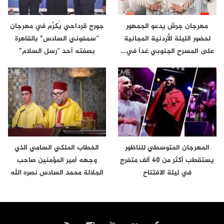
مهرجان جرش يدعو الجمهور
جورج قرداحي يُكرَّم في مهرجان
لحضور الليلة الأردنية المجانية
“سمفوني السادس” بالقاهرة
على المسرح الجنوبي غداً في…
بصفته أحد “رسل السلام”
المهرجان المتوسطي للناظور
الخطاب الملكي السامي الذي
يستقطب أكثر من 40 ألف متفرج
وجهه أمير المؤمنين صاحب
في ليلة الافتتاح
الجلالة محمد السادس نصره الله
إلى…