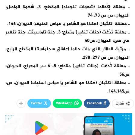
ـ معلقة إكْطاط (شهوات تنجداد) المقطع: 3ـ شهوة الواصل،
الديوان، ص،ص 73، 74
ـ معلقة الكثبان (هكذا هو الشاعر يا عباس المنيف) الديوان، 146.
ـ معلقة تُدْغت (جنات تنغير) مقطع: 3ـ جنة تاماسينْت، جنة تنغير
هي هي، الديوان، ص40
ـ مرثية الطائر الذي مات حالما (عاشق سجلماسة) المقطع الرابع،
الديوان، ص ص 277، 278.
ـ معلقة تُدْغت (جنات تنغير) مقطع: 5ـ 6 سر المعراج، الديوان،
ص56
ـ معلقة الكثبان (هكذا هو الشاعر يا عباس المنيف) الديوان، ص،
ص144،145.
Twitter
WhatsApp
Facebook
شارك