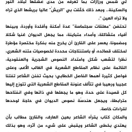
لي شمسُ ورزازات بما تعرفه من مدى عشقها لبلاد النور
والسكينة.. وبعد ذلك خلّقت بي “الريشُ” عاليا بريشها الذي تراه
ولا تراه العين “.
تحتضن “معلقات سجلماسة” عدة أمكنة وأفئدة وأوردة، وبينها
أفياء متشاكلة، وأمداء متباينة، مما يجعل الديوان غنيا شكلا
ومضمونا، يعسر على القارئ أن يخرج منه بفكرة مختصرة مؤطرة
لمختلف قصائده، أو باستنتاجات محددة لخصوصيات متنه الشعري،
نظرا لتشعب شكل وامتداد النصوص الشجرية والعنقودية،
القائمة على نظام المقاطع الشعرية في الغالب الأعم، وعلى
فواصل كثيرة أهمها الفاصل الخطابي؛ بحيث تفنن الشاعر تفتنا
عجيبا ورهيبا في تتألف عنونة المقاطع الشعرية التي تتوزع إليها
كل قصيدة على حدة، وهو ما يجعلها في ذاتها وفي انفتاحها
مترابطة، ويجعل هندسَة نصوص الديوان في حاجة لوحدها
لقراءات خاصة.
والمكان كتاب يقرأه الشاعر بعين العارف، والقارئ مطالب بأن
يهتدي بخطى الشاعر ويقبض على شيء من أثره، وهو بذلك