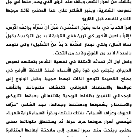
يكشف عن أسرار الشعر، ويقف عند الرؤى التي يصدر عنها في جل
نصوصه الشعرية، وينبر الشاعر على هذا المعنى قائلا موجها
الكلام لنفسه قبل القارئ:
إقرأ الكتابَ في ذاته بِعَيْنِ الشَّمْسِ،/ قَبْلَ أنْ تَقْرَأَهُ بِرائِحَةِ الْأَرْضِ،
/إقْرأ بالعين الأخرى كي ترى/ ففي القراءة لا بد من التركيب/ يقولُ
نحاة الْحالِ/ ولكي نجتاز العَتْمَة لا بُدَّ مِنَ التَّحْليلِ،/ وكي نتوحد
بالمبدأ/ لا بد من الفوق ولا بد من التحت .
ولعل أول أثر تحدثه الأمكنة في نفسية الشاعر وتعكسه نصوص
الديوان، يتجلى في قوة وقع الأسماء؛ فمنذ اللحظة الأولى في
مطلع القصيدة تتوهج الذات توهحا عجيبا، وقبل الولوج إلى
عوالمها والاستعداد العرفاني لاكتشاف مكنوناتها والتأهب
الوجداني للتفيئ بظلالها الروحية والانتعاش بعبقها التاريخي
والاستمتاع بشهوتها ودهشتها وجمالها، نجد الشاعر، “حرّاف
الحروف وعرّاف الأسماء”، يفكك بنيتها، ويقرأ الاسماء قراءة شعرية،
فيُحصي أسرار حروفها حرفا حرفا، ثم يستنطق مكوناتها معنى
معنى، وينحت منها صورا تسعى إلى ملاحقة أبعادها المتنافرة