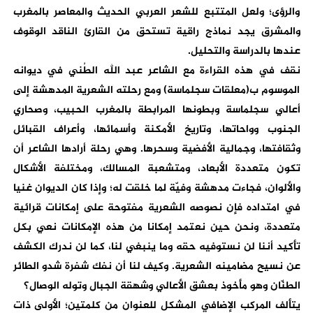
والرؤى؛ ولعل المتتبع للشعر العربي الحديث والمعاصر بالمغرب
والمشرق يجد نماذج راقية تستحق من القارئ الناقد الوقوف
عندها بالدراسة والتحليل.
نقف في هذه القراءة مع الشاعر عبد الله الطُني في ديوانه
الموسوم ب(معلقات سجلماسة) ومع رحلته الشعرية المدهشة إلى
أعالي سجلماسة وبطونها المرابطة بالمغرب الحبيب، وصحاري
الجنوب وواحاتها، وتاريخ الأمكنة وأسمائها، وأعراف القبائل
وثقافتها، وجمالية الأفضية وسحرها. وهي رحلة أرادها الشاعر أن
تكون متعددة الأبعاد، ومتشعبة المسالك، ومختلفة الأشكال
والألوان، فجاءت مدهشة وفيّة لما خلقت له؛ وإذا كان الديوان غنيا
في امتداده فإن نصوصه الشعرية مفتوحة على إمكانات قرائية
متعددة، ونحن حين نعتمد إمكانا من هذه الإمكانات نعي بكل
تأكيد أننا لن نستوفيه حقه وما ينبغي لنا، كما لن ندرك الكشف
عن نسيح مضامينه الشعرية. وكيف لنا أن نفك شفرة شدو الطائر
الطنّان وهو مأخوذ بعشق الأعالي وشهقة الجبال وتوله الوصال؟
يتألف المركب الإضافي المشكل للعنوان من كلمتين؛ الأولى ذات