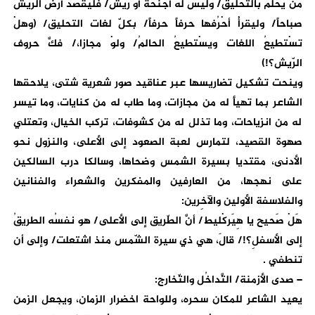
منْ يَحْلُمُ بالتّحليق/ وليس له أجنحةٌ أو ريش/ فليقصد أرض الرّيش
صباحاً/ وليقرأْ أحْرُفها حرفاً حرفاً/ بكلّ لغات التحليق/ (وهلْ
تسْتطيعُ اللغات ويسْتطيعُ الحالمُ/ ولوْ مجازا،/ فكَّ حروف
الرّيش؟!)
وينحت تشكيل تضاريسها عبر عناقيد صور شعرية شتى، يلاحقها
الشاعر بما تهيأ له من مجازات، وما طاب له من كنايات، وما تيسر
له من انزياحات، وما تذلل له من كشوفات، تركب الخيال، وتعتلي
صهوة القصيد، لتمارس لعبة الصعود إلى الأعلى، والنزول نحو
الأدنى، مقتديا بسيرة الشمس وضحاها، وسالكا درب السالكين
على نهجها، من العارفين والمفكرين والشعراء والفنانين
والفلاسفة الأولين والآخِرين:
هَلْ صَحيح يا هِيَركْليط/ أنَّ الطّريق إلى الأعلى/ هو نفسُه الطريقُ
إلى الأسفلِ؟!/ قالَ، هي ذي سيرة الشّمس منذ اشتعلت/ وإلى أن
تنطفي .
– صدى الأزمنة/ التَّداخُل والتّخارج:
يعيد الشاعر للمكان سحره، وللواحة اخضرار الزمان، ويجعل الزمن