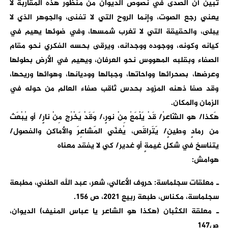
تبين أن الصدى في نصوص الديوان من منظور هذه المقاربة لا
يعني رجع الصوت، وإنما الروح التي لا تفنى، والجوهر الذي لا
يبلى، والحقيقة التي لا تغرب شمسها، وفي ضوئها يهيم في
كيانه وكونه، ووجوده ووجدانه، ويرقى بحسه الفكري نحو مقام
الصفاء وبقلبه المهووس نحو العرفان، ويهيم في الأرض بطولها
وعرضها، بصحرائها وواحاتها، وجبالها ووديانها، وهوائها وريحها،
وقد صفا ذهنه المزود بحدس ثاقب صفاء العالم من حوله في
الزمان والمكان.
هَكذا/ هو الشّاعرُ/ قَدْ يَلْمَعُ مِنْ نورٍ،/ وَقَدْ يَخْرُج مِنْ نارٍ/ أو يُبْعَث
من رمادٍ وطينٍ/ يَتَراقَص، يُغنّي المَشاعِرَ والأماكن والفصول/
يتناسخ في شكل غيمةٍ أو غدير/ كي لا يفقد معناه
هوامش:
ـ معلقات سجلماسة: حروف الأعالي، شعر، عبد الله الطني، مطبعة
سجلماسة، مكناس، طبعة ربيع 2021، ص 156.
ـ معلقة الكثبان (هكذا هو الشاعر يا عباس المنيف) الديوان،
ص147