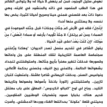
نهوض سليل الوجود، فمن لم ينهض لا حياة له؛ ولا يتوانى الشاعر
في هذا الطلب المقصود في ذاته والمنشود في غايته، وهي
دعوة ذاتُ بعد فلسفي ضمني حينا وصريح أحيانا كثيرة، يخص بها
نفسه، ولا يستثني منها أحدا؛
اِرْتَحِلْ/ فلله في الأرضِ كمْ جنّاتٍ وجنات/ قبل جنَّتهِ الموعودةِ في
السماء/ ومنْ لم يرتخلْ/ لا جنّةَ تأويه/ بأرضه أو سماه/ اِنْهَضْ،/ مِنْ
مَوْتِكَ، /إنْ كُنْتَ بَعْدُ،/على قَيْدِ الْحَياة .
يقول الشاعر في تقديم مفصل تصدر الديوان: “وهكذا وزَّعتني
سجلماسة العاصمة التاريخية لتلك المنطقة على جل واحاتها
وقصورها؛ فدخلتُ تنغير معفراً بأريج جنّاتها.. واستوقفتني تنجداد
بشهواتها الحالمة.. وكلمني ريح النيف، وخصني بحكمة الأعالي،
ونواميس السفر.. ودخلت الريصاني شاعرا عاشقا.. وامتطيت كتبان
تازرين.. واستقبلتني زاكورةُ باذخةً بأصولها وفصولها وتاريخها
التليد.. وباح لي لوح “اغبالو انكردوس”، المعلق على باب معتقل
قديم هناك، بخبايا صمود وتضحيات الوطنيين المقاومين..
وحيتني قلعة “مكونة” بحدائقها الغناء ووردها الدمشقي.. وأسرت