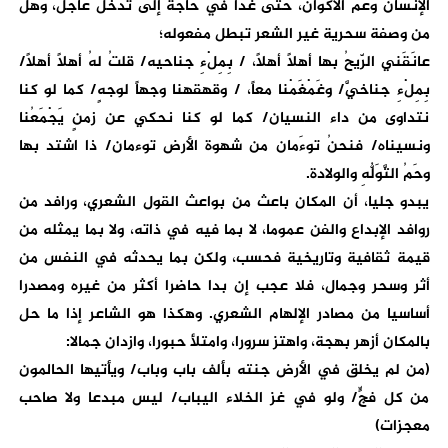
الإنسان وعم الأكوان، حتى غدا في حاجة إلى تدخل عاجل، وهل
من وصفة سحرية غير الشعر تبطل مفعوله؛
عانَقَني الرّيحُ بها أهلاً أهلاً، / بِمِلْءِ جناحيه/ قلتُ لهُ أهلاً أهلاً/
بِمِلْءِ جناخيَّ/ وغَمْغَمْنا معاً، / وقهقهنا وجهاً لوجهٍ/ كما لو كنا
نتداوى من داء النسيان/ كما لو كنا نحكي عن زمنٍ يَجْمَعُنا
ونسيناه/ فنحنُ توءَمان من شهوة الأرض توءمان/ ذا اشتد بها
وحَمُ التَّوَلُّهِ والولادة.
يبدو جليا، أن المكان باعث من بواعث القول الشعري، ورافد من
روافد الإبداع والفن عموما، لا بما فيه في ذاته، ولا بما يمثله من
قيمة ثقافية وتاريخية فحسب، ولكن بما يحدثه في النفس من
أثر وسحر وجمال، فلا عجب إن بدا حاضرا أكثر من غيره ومصدرا
أساسيا من مصادر الإلهام الشعري. وهكذا هو الشاعر إذا ما حل
بالمكان أزهر بهجة، واهتز سرورا، وامتلأ حبورا، وازدان جمالا:
(من لم يخلق في الأرض جنته بألف باب وباب/ ويأتيها الحالمون
من كل فجٍّ/ ولو في غز الخلاء اليباب/ ليس مبدعا ولا صاحب
معجزات)