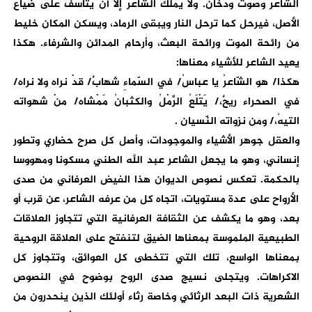
الشاعر وصوت ودخان. ولا يملك الشاعر إلا أن يتأسف على ضياع
الأصل، فيرحل كما ترحل النار ويبقى الرماد، ويسكن المكان خليط
من رائحة الموت ورائحة البعث، وأرحام المدائن والشرفاء. هكذا
يعيد الشاعر للأشياء معناها:
هكذا/ هو الشّاعرُ يا عباسُ/ في السّماءِ شهابٌ/ قدْ نراه ولا نراه/
في الصحراء ريحٌ،/ يَتْلَعُ الرَّمْلُ والكثبانُ مَمْشاه/ منْ شهواته
التيهُ،/ ومن نزواته النّسيان .
والعقل جوهر الأشياء والموجودات، وأصل كل صرح حضاري وتطور
إنساني، وهو ما يجعل الشاعر عبد الله الطني مسكونا ومهووسا
بالحكمة. تعكس نصوص الديوان هذا الفيض العرفاني من صدى
الأرواح على عدة مستويات، اتجاه كل من عرفه الشاعر، عن قرب أو
بعد، وهو ما يكشف عن الثقافة العرفانية التي تتجاوز العلاقات
الطبيعية الملموسة بمعناها الضيق لتنفتح على العلاقة الروحية
بمعناها الواسع، تلك التي تتخطى كل العوائق، وتتجاوز كل
الاكراهات. ويتجلى نسيج صدى الروح بوضوح في النصوص
الشعرية ذات البعد الرثائي وخاصة رثاء أولئك الذين ينحدرون من