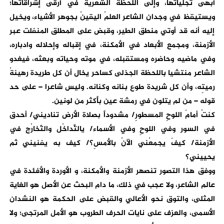
أبهى تجلياتها، وإلى اللحظة الشعرية في أرقى إشراقاتها؛
ويستيقظ في وجدان الشاعر العلمُ اليقينُ بجوهر الأشياء، ويخيل
إليه أنه قد أوتي منطق الطير، وقبض على المطلق المنفلت عبر
الأزمنة، ومجمع الأبعاد في الأمكنة، في إقباله وإحلاله وادباره،
وفي ماضيه وحاضره ومستقبله، في موته وحياته وبعثه، فيغدو
الشاعر منتشيا باللحظة الجذلى كساحر يخال أن كل طريدة رهينةُ
رميتِه، وأن كل شريدة طوع بنانه وكنانه. وليس شاعرا – على حد
قوله – من لم يتلون في رمشة عين بأكثر من لونين.
كنتُ أمامَ اللوحِ المسطورِ/ مشدوداً بصلاة الأرض تناديني/ أحدق
في السور وفي اللوحِ وفي الأسماء/ يالتَّداخُل والتّخارُج في
الأزمنة/ كيفَ يجمعُني الآنُ بالأمسِ؟/ كيف به يفنيني ثم
يحييني؟
ووفق هذا التصور تنصهر الأزمنة والأمكنة، و الأوردة والأفئدة في
عالم الشاعر، ولا عجب في ذلك، ما دام البحث عن الأصل هو الغاية
المثلى، والتوق نحو الأعالي والقبض على الحكمة هو النشدان
الأسمى، والعزف على نايات الحرف الطروب هو الأمل المرتجى؛ ولا