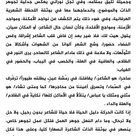
وجميلة تليق بمقامه، وفي تجل نوراني يعكس جدلية تجوهر
الذات والموضوع، واندماجهما معا في بوثقة اللحظة الشعرية
العرفانية، وفي ضوء ذلك يتم الكشف عن نواجد الأمكنة، ومواجد
الأزمنة، ومواجع الأفئدة، وكأن لسان حال الشاعر، أو المكان سيان،
يقول هيت لك، فلا ضير بعد إن فاض قلب الشاعر إشراقا، وغص
الفضاء حضورا، وشع الشعر ألوانا من الشهوات وأشكالا من
التَّوَلُّهات، ولا ملامة في ذلك مادام الشاعر كالساحر، يرى النور في
الظلام، والعافية في العلة، والخصب في اليباب، والحضور في
الغياب:
ساحِرا، هو الشاعرُ،/ يغافلنا، في رمْشة عينٍ، يطلقه طيوراً/ ترفْرف
في السّماء/ وتسرق أعيننا من محاجرها/ كما ومتى تشاء/ هو
مثلي ومثلك يا عباس/ يتلألأ في الأماكن كلها/ نكايةً في الظلام/
والعلة والداء .
إذا كانت الحركة دليل الحياة فلا حياة للشاعر بدون رحيل، ولا حل
ولا ترحال، وما دام الفعل جوهر العمل فلكل عمل تجوهر خاص،
ينصهر في بوثقة الذات الشاعرة انصهارا كليا، وعلى هذا فكل