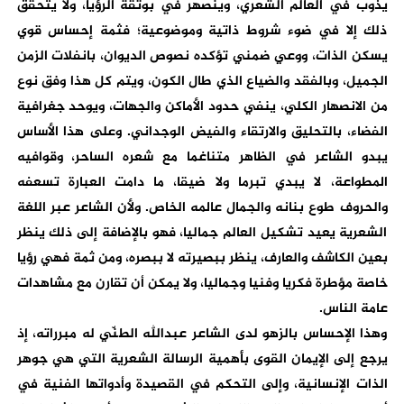
يذوب في العالم الشعري، وينصهر في بوثقة الرؤيا، ولا يتحقق
ذلك إلا في ضوء شروط ذاتية وموضوعية؛ فثمة إحساس قوي
يسكن الذات، ووعي ضمني تؤكده نصوص الديوان، بانفلات الزمن
الجميل، وبالفقد والضياع الذي طال الكون، ويتم كل هذا وفق نوع
من الانصهار الكلي، ينفي حدود الأماكن والجهات، ويوحد جغرافية
الفضاء، بالتحليق والارتقاء والفيض الوجداني. وعلى هذا الأساس
يبدو الشاعر في الظاهر متناغما مع شعره الساحر، وقوافيه
المطواعة، لا يبدي تبرما ولا ضيقا، ما دامت العبارة تسعفه
والحروف طوع بنانه والجمال عالمه الخاص. ولأن الشاعر عبر اللغة
الشعرية يعيد تشكيل العالم جماليا، فهو بالإضافة إلى ذلك ينظر
بعين الكاشف والعارف، ينظر ببصيرته لا ببصره، ومن ثمة فهي رؤيا
خاصة مؤطرة فكريا وفنيا وجماليا، ولا يمكن أن تقارن مع مشاهدات
عامة الناس.
وهذا الإحساس بالزهو لدى الشاعر عبدالله الطنّي له مبرراته، إذ
يرجع إلى الإيمان القوى بأهمية الرسالة الشعرية التي هي جوهر
الذات الإنسانية، وإلى التحكم في القصيدة وأدواتها الفنية في