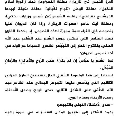
(امرؤ القيس في تازرين)، معلقة النصر(ومن قيظ زاكورة أحلام
النخيل)، معلقة الوطن (تِلْواح نُغْبالو)، معلقة مكونة (وردها
الدمشقي يعرفني)، معلقة الشمس(عن شمس ورزازات تحكي)،
ومعلقة آيت حاحو (صهوات الريش). وإذا كان الديوان غنيا
بنصوصه فإن الثراء سمة مميزة لهذه النصوص، إذ يلاحظ القارئ
تعدد العناصر التي تعكس جوهر الشعر عند الشاعر عبد الله
الطني، ونقترح النظر إلى التّجَوْهُر الشعري انسجاما مع قوله في
أحد نصوص الديوان:
فما الشعرُ يا عَبّاسُ إنْ لمْ يكُنْ/ صَدى الرّوحِ والْأماكِنِ/ والزّمانِ
المُبْدَل .
استنادا إلى هذا الملفوظ الشعري الدال يستطيع القارئ افتراض
الأقانيم التي يتأسس عليها التجوهر الجمالي عند الشاعر عبد
الله الطُنّي على الشكل التالي؛ صدى الروح، وصدى الأمكنة،
وصدى الأزمنة، وصدى الروح.
– صدى الأمكنة/ التجلي والتجوهر:
يعمد الشاعر إلى تهييئ المكان لاستقباله في صورة راقية