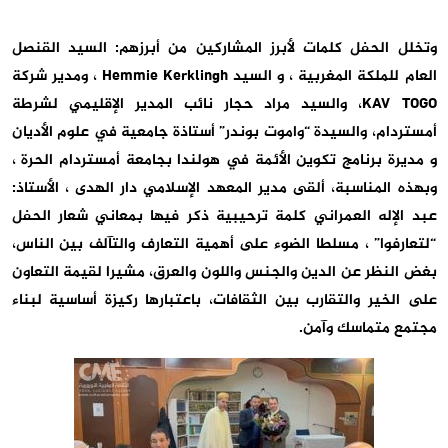
وتخلل الحفل كلمات لأبرز المشاركين من أبرزهم: السيد القنصل
العام للملكة المغربية ، و السيد Hemmie Kerklingh ، ومدير شركة
KAV TOGO، والسيد مراد حجار نائب المدير الإقليمي لشرطة
أمستردام، والسيدة “واموت بوندر” أستاذة جامعية في علوم الأديان
و مديرة برنامج تكوين الأئمة في هولندا بجامعة أمستردام الحرة ،
وبهذه المناسبة، ألقى مدير المعهد الإسلامي دار الهدى ، الأستاذ:
عبد الإله العمراني كلمة ترحيبية ذكر فيها بمعاني شعار الحفل
“لتعارفوا” ، مسلطا الضوء على أهمية التعارف والتآلف بين الناس،
بغض النظر عن الدين والجنس واللون والعرق، مشيرا لقيمة التعاون
على الخير والتقارب بين الثقافات، باعتبارها ركيزة أساسية لبناء
مجتمع متماسك وآمن.