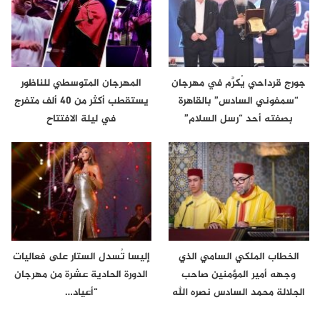
جورج قرداحي يُكرَّم في مهرجان
المهرجان المتوسطي للناظور
“سمفوني السادس” بالقاهرة
يستقطب أكثر من 40 ألف متفرج
بصفته أحد “رسل السلام”
في ليلة الافتتاح
الخطاب الملكي السامي الذي
إليسا تُسدل الستار على فعاليات
وجهه أمير المؤمنين صاحب
الدورة الحادية عشرة من مهرجان
الجلالة محمد السادس نصره الله
“أعياد…
إلى…