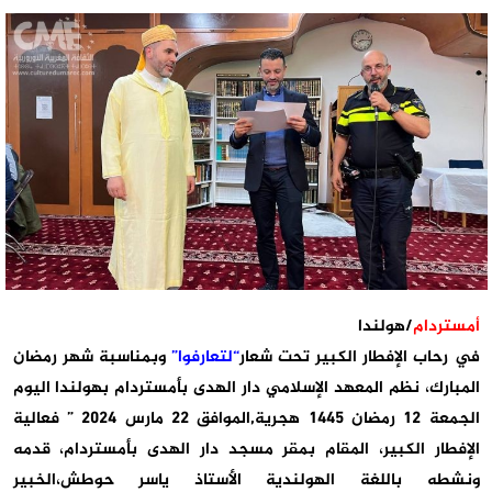
أمستردام
/هولندا
في رحاب الإفطار الكبير تحت شعار
“لتعارفوا”
وبمناسبة شهر رمضان
المبارك، نظم المعهد الإسلامي دار الهدى بأمستردام بهولندا اليوم
الجمعة 12 رمضان 1445 هجرية,الموافق 22 مارس 2024 ” فعالية
الإفطار الكبير، المقام بمقر مسجد دار الهدى بأمستردام، قدمه
ونشطه باللغة الهولندية الأستاذ ياسر حوطش،الخبير