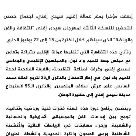
إ
نعقد، مؤخرا بمقر عمالة إقليم سيدي إفني، اجتماع خصص
للتحضير للنسخة الثالثة لمهرجان سيدي إفني “للثقافة والفن
والرياضة” الذي سينظم خلال الفترة من 15 إلى 22 يوليوز الجاري.
وتأتي هذه التظاهرة التي تنظمها عمالة الإقليم بشراكة وتعاون
مع مجلس جهة كلميم واد نون، والمجلسين الإقليمي والجماعي
لسيدي إفني، وغرفة الصناعة التقليدية، والغرفة الفلاحية لجهة
كلميم واد نون، في إطار الاحتفال بالذكرى ال25 لتربع الملك محمد
السادس على عرش أسلافه المنعمين، والذكرى الـ55 لاسترجاع
مدينة سيدي إفني إلى حظيرة الوطن.
ويتضمن برنامج دورة هذه السنة فقرات فنية ورياضية وثقافية،
تجمع بين إبداعات الفن والموسيقى الأمازيغية والحسانية
والشعبية، وإجراء مسابقات في الرياضات المائية والأنشطة
الشاطئية ورمي الصحون والكرة الحديدية وأنشطة الطيران