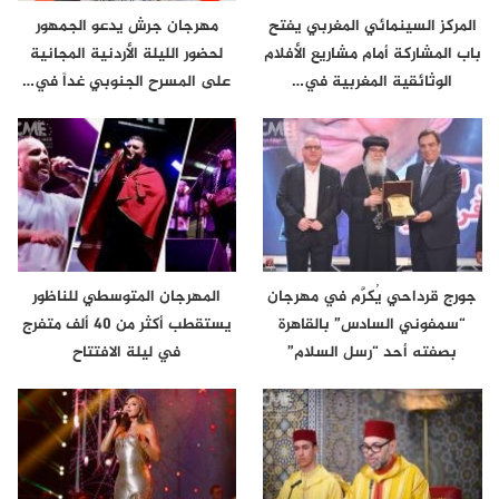
المركز السينمائي المغربي يفتح
مهرجان جرش يدعو الجمهور
باب المشاركة أمام مشاريع الأفلام
لحضور الليلة الأردنية المجانية
الوثائقية المغربية في…
على المسرح الجنوبي غداً في…
جورج قرداحي يُكرَّم في مهرجان
المهرجان المتوسطي للناظور
“سمفوني السادس” بالقاهرة
يستقطب أكثر من 40 ألف متفرج
بصفته أحد “رسل السلام”
في ليلة الافتتاح