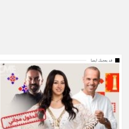
قد يعجبك ايضا