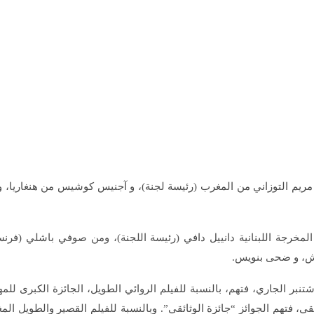
ن مريم التوزاني من المغرب (رئيسة لجنة)، و آجنيس كوشيس من هنغاريا، و
ن المخرجة اللبنانية دانييل دافي (رئيسة اللجنة)، ومن صوفي باشلي (فرن
يش، و ضحى بنويس.
ا جوائز المهرجان، التي سيعلن عنها خلال حفل الاختتام يوم 28 شتنبر الجاري، فتهم، بالنسبة للفيلم الروا
قي، فتهم الجوائز “جائزة الوثائقي”. وبالنسبة للفيلم القصير والطويل الم