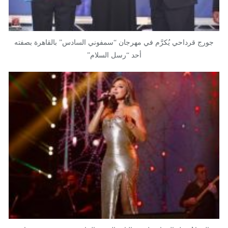
جورج قرداحي يُكرَّم في مهرجان “سمفوني السادس” بالقاهرة بصفته
أحد “رسل السلام”