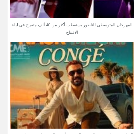
المهرجان المتوسطي للناظور يستقطب أكثر من 40 ألف متفرج في ليلة
الافتتاح