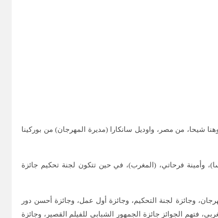
هنا شيحا، من مصر، واوديل سانكارا (مديرة المهرجان) من بوركينا
سا)، وأمينة فرحاتي، (المغرب)، في حين تتكون لجنة تحكيم جائزة
ئي الطويل، الجائزة الكبرى للمهرجان، وجائزة لجنة التحكيم، وجائزة أول عمل، وجائزة أحسن دور
غربي، فتهم الجوائز جائزة الجمهور الشبابي للفيلم القصير، وجائزة