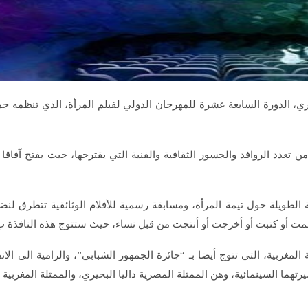
، خلال الفترة الممتدة من 23 إلى 28 شتنبر الجاري، الدورة السابعة عشرة للمهرجان الدولي لفيلم
ن تعدد الروافد والجسور الثقافية والفنية التي يقترحها، حيث يفتح آفا
ية الطويلة حول تيمة المرأة، ومسابقة رسمية للأفلام الوثائقية تتطرق 
صممت أو كتبت أو أخرجت أو أنتجت من قبل نساء، حيث ستتوج هذه النافذة ب
المغربية، التي تتوج أيضا بـ “جائزة الجمهور الشبابي”، والرامية الى الان
ما السينمائية، وهن الممثلة المصرية داليا البحيري، والممثلة المغربية 