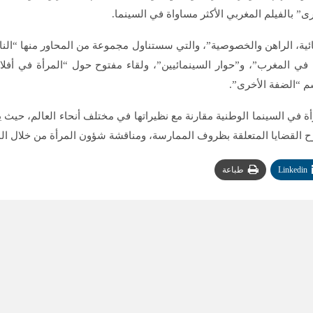
ى” بالفيلم المغربي الأكثر مساواة في السينما.
ية، الراهن والخصوصية”، والتي سستناول مجموعة من المحاور منها “الناقدة
ئية في المغرب”، و”حوار السينمائيين”، ولقاء مفتوح حول “المرأة في أف
م “الضفة الأخرى”.
رأة في السينما الوطنية مقارنة مع نظيراتها في مختلف أنحاء العالم، حيث
رح القضايا المتعلقة بظروف الممارسة، ومناقشة شؤون المرأة من خلال الم
Linkedin
طباعة