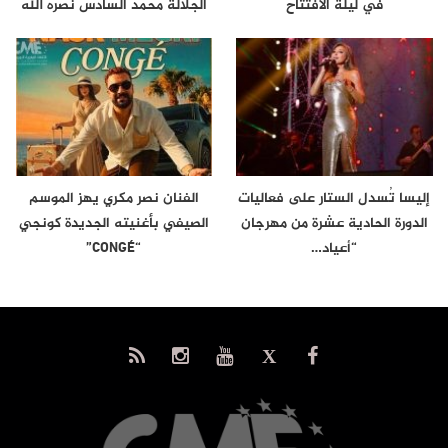
في ليلة الافتتاح
الجلالة محمد السادس نصره الله
إلى…
إليسا تُسدل الستار على فعاليات
الفنان نصر مكري يهز الموسم
الدورة الحادية عشرة من مهرجان
الصيفي بأغنيته الجديدة كونجي
“أعياد…
“CONGÉ”