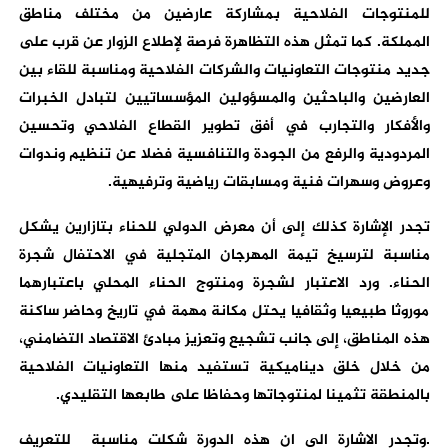
للمنتوجات الفلاحية بمشاركة عارضين من مختلف مناطق
المملكة. كما تمثل هذه التظاهرة فرصة لإطلاع الزوار عن قرب على
جديد منتوجات التعاونيات والشركات الفلاحية ومناسبة للقاء بين
العارضين والباحثين والمسؤولين المؤسساتيين لتبادل الخبرات
والأفكار والتجارب في أفق تطوير القطاع الفلاحي وتحسين
المردودية والرفع من الجودة والتنافسية فضلا عن تنظيم وندوات
وعروض وسهرات فنية ومسابقات رياضية وترفيهية.
تجدر الإشارة كذلك إلى أن معرض الدولي للحناء بتازارين يشكل
مناسبة لترسيخ تيمة المهرجان المتجلية في الاحتفال شجرة
الحناء. ورد الاعتبار لشجرة ومنتوج الحناء المحلي باعتبارهما
موروثا طبيعيا وثقافيا يحتل مكانة مهمة في تاريخ وحاضر ساكنة
هذه المناطق، إلى جانب تشجيع وتعزيز مبادئ الاقتصاد التضامني،
من خلال خلق ديناميكية تستفيد منها التعاونيات الفلاحية
بالمنطقة تثمينا لمنتوجاتها وحفاظا على طابعها التقليدي.
.وتجدر الاشارة الى ان هذه الدورة شكلت مناسبة للتعريف