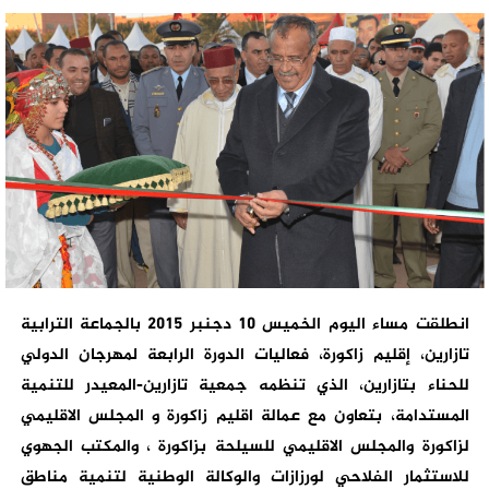
انطلقت مساء اليوم الخميس 10 دجنبر 2015 بالجماعة الترابية
تازارين، إقليم زاكورة، فعاليات الدورة الرابعة لمهرجان الدولي
للحناء بتازارين، الذي تنظمه جمعية تازارين-المعيدر للتنمية
المستدامة، بتعاون مع عمالة اقليم زاكورة و المجلس الاقليمي
لزاكورة والمجلس الاقليمي للسيلحة بزاكورة ، والمكتب الجهوي
للاستثمار الفلاحي لورزازات والوكالة الوطنية لتنمية مناطق