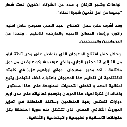
الواحاات وشجر الاركان و عدد من الشركاء الاخرين تحت شعار
“جميعا من اجل تثمين شجرة الحناء”.
وقد أشرف على حفل الافتتاح عبد الغني صمودي عامل اقليم
زاكورة ورؤساء المصالح الامنية والخارجية للاقليم . وعددا من
البرلمانيين والمنتخبين.
وخلال حفل افتتاح المهرجان الذي يتواصل على مدى ثلاثة ايام
من 10 إلى 13 دجنبر الجاري، والذي عرف مشاركو عارضين من دول
مختلفة ، اكد مدير المهرجان مولاي ابراهيم عزيز في كلمته
الافتتاحية ان تنظيم هذا المهرجان باعتباره فضاء للتواصل يتيح
امكانية الدعم و تخطي التحديات المطروحة على هذا المستوى،
واضاف ان فكرة احياء هذا المرجان وترسيخ فعالياته على مدى اربع
دوارات لتعكس رغبة المنظمين وساكنة المنطقة في تعزيز
الموروث الثقافي المحلي الذي تتشكل منه هوية المنطقة بكل
مكوناتها الانسانية والطبيعية والاجتماعية والثقافية.