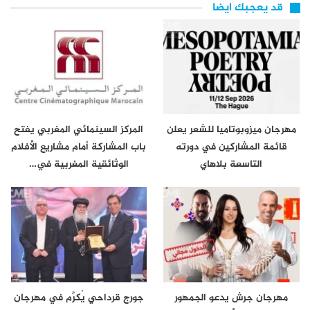
قد يعجبك ايضا
مهرجان ميزوبوتاميا للشعر يعلن
المركز السينمائي المغربي يفتح
قائمة المشاركين في دورته
باب المشاركة أمام مشاريع الأفلام
التاسعة بلاهاي
الوثائقية المغربية في…
مهرجان جرش يدعو الجمهور
جورج قرداحي يُكرَّم في مهرجان