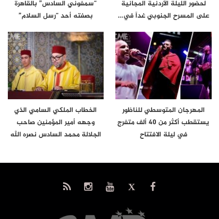
لحضور الليلة الأردنية المجانية
“سمفوني السادس” بالقاهرة
على المسرح الجنوبي غداً في…
بصفته أحد “رسل السلام”
المهرجان المتوسطي للناظور
الخطاب الملكي السامي الذي
يستقطب أكثر من 40 ألف متفرج
وجهه أمير المؤمنين صاحب
في ليلة الافتتاح
الجلالة محمد السادس نصره الله
إلى…