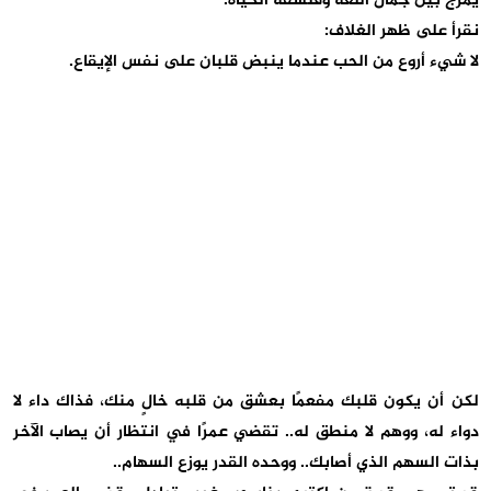
يمزج بين جمال اللغة وفلسفة الحياة.
نقرأ على ظهر الغلاف:
لا شيء أروع من الحب عندما ينبض قلبان على نفس الإيقاع.
لكن أن يكون قلبك مفعمًا بعشق من قلبه خالٍ منك، فذاك داء لا
دواء له، ووهم لا منطق له.. تقضي عمرًا في انتظار أن يصاب الآخر
بذات السهم الذي أصابك.. ووحده القدر يوزع السهام..