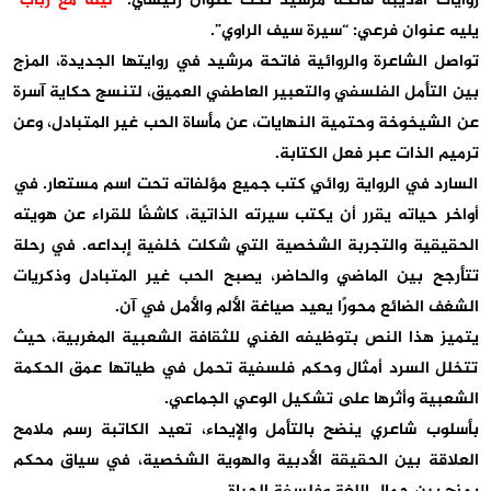
روايات الأديبة فاتحة مرشيد تحت عنوان رئيسي:
“ليلة مع رباب”
يليه عنوان فرعي: “سيرة سيف الراوي”.
تواصل الشاعرة والروائية فاتحة مرشيد في روايتها الجديدة، المزج
بين التأمل الفلسفي والتعبير العاطفي العميق، لتنسج حكاية آسرة
عن الشيخوخة وحتمية النهايات، عن مأساة الحب غير المتبادل، وعن
ترميم الذات عبر فعل الكتابة.
السارد في الرواية روائي كتب جميع مؤلفاته تحت اسم مستعار. في
أواخر حياته يقرر أن يكتب سيرته الذاتية، كاشفًا للقراء عن هويته
الحقيقية والتجربة الشخصية التي شكلت خلفية إبداعه. في رحلة
تتأرجح بين الماضي والحاضر، يصبح الحب غير المتبادل وذكريات
الشغف الضائع محورًا يعيد صياغة الألم والأمل في آن.
يتميز هذا النص بتوظيفه الغني للثقافة الشعبية المغربية، حيث
تتخلل السرد أمثال وحكم فلسفية تحمل في طياتها عمق الحكمة
الشعبية وأثرها على تشكيل الوعي الجماعي.
بأسلوب شاعري ينضح بالتأمل والإيحاء، تعيد الكاتبة رسم ملامح
العلاقة بين الحقيقة الأدبية والهوية الشخصية، في سياق محكم