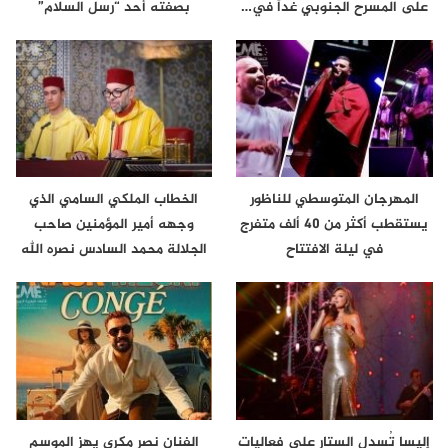
على المسرح الجنوبي غداً في…
بصفته أحد “رسل السلام”
المهرجان المتوسطي للناظور
الخطاب الملكي السامي الذي
يستقطب أكثر من 40 ألف متفرج
وجهه أمير المؤمنين صاحب
في ليلة الافتتاح
الجلالة محمد السادس نصره الله
إلى…
إليسا تُسدل الستار على فعاليات
الفنان نصر مكري يهز الموسم