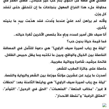
قصتي هي قصة من اكتوى بنار حب غير متبادل.. قضى العمر في
محاولة ملء هذا الفراغ المهول بنجاحات ما إن تتحقق حتى تفقد
كل وزن.
ولأنه لم يراهن أحد عليّ عندما وُلدت، فقد هدّمت بيدٍ ما بنيته
بأخرى.
أنا سيف ظل أسير غمده، وراوٍ ملأ بقصص الآخرين ثغرة حياته..
فما قيمة حياة بدون حب؟
“ليلة مع رباب (سيرة سيف الراوي)” هي دعوة للتأمل في المسافة
الفاصلة بين الخيال والواقع، وبين ما نكتبه وما يظل حبيس الظلال.
فاتحة مرشيد، شاعرة وروائية مغربية.
حاصلة على جائزة المغرب للشعر.
أصدرت ما يزيد عن عشرين مؤلفًا موزعة بين الشعر والرواية والقصة.
“ليلة مع رباب (سيرة سيف الراوي)” هي روايتها الثامنة بعد: “لحظات
لا غير”، “مخالب المتعة”، “الملهمات”، “الحق في الرحيل”، “التوأم”،
“انعتاق الرغبة” و”نقطة الانحدار”.