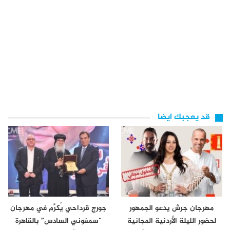
قد يعجبك ايضا
مهرجان جرش يدعو الجمهور
جورج قرداحي يُكرَّم في مهرجان
لحضور الليلة الأردنية المجانية
“سمفوني السادس” بالقاهرة