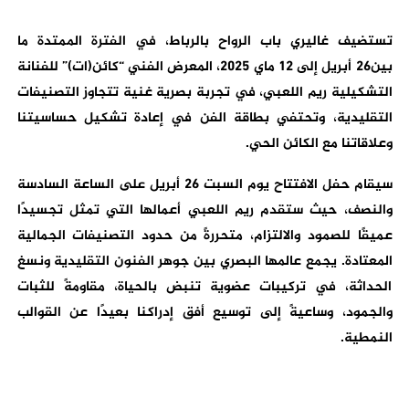
تستضيف غاليري باب الرواح بالرباط، في الفترة الممتدة ما
بين26 أبريل إلى 12 ماي 2025، المعرض الفني “كائن(ات)” للفنانة
التشكيلية ريم اللعبي، في تجربة بصرية غنية تتجاوز التصنيفات
التقليدية، وتحتفي بطاقة الفن في إعادة تشكيل حساسيتنا
وعلاقاتنا مع الكائن الحي.
سيقام حفل الافتتاح يوم السبت 26 أبريل على الساعة السادسة
والنصف، حيث ستقدم ريم اللعبي أعمالها التي تمثل تجسيدًا
عميقًا للصمود والالتزام، متحررةً من حدود التصنيفات الجمالية
المعتادة. يجمع عالمها البصري بين جوهر الفنون التقليدية ونسغ
الحداثة، في تركيبات عضوية تنبض بالحياة، مقاومةً للثبات
والجمود، وساعيةً إلى توسيع أفق إدراكنا بعيدًا عن القوالب
النمطية.