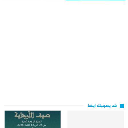
قد يعجبك ايضا