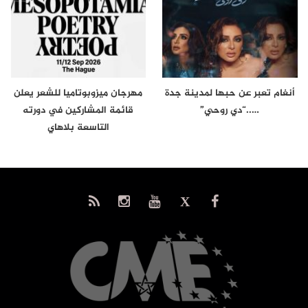
أنغام تعبر عن حبها لمدينة جدة
مهرجان ميزوبوتاميا للشعر يعلن
…..“دي روحي”
قائمة المشاركين في دورته
التاسعة بلاهاي