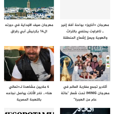
مهرجان «أناروز» بواحة أفلا إغير
مهرجان صيف الاوداية في دورته
ـ تافراوت يحتفي بالتراث
ال14 بكرنيش أبي رقراق
والهوية ويعزز إشعاع المنطقة
أكادير تجمع مغاربة العالم في
4 ملايين مشاهدة لـ«تعالي
مهرجان IMINIG تحت شعار “مائة
هنا».. نادر الأتات يواصل نجاحه
عام من الهجرة”
باللهجة المصرية