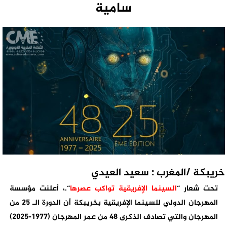
سامية
خريبكة /المغرب : سعيد العيدي
تحت شعار “
السينما الإفريقية تواكب عصرها
“.، أعلنت مؤسسة
المهرجان الدولي للسينما الإفريقية بخريبكة أن الدورة الـ 25 من
المهرجان والتي تصادف الذكرى 48 من عمر المهرجان (1977-2025)