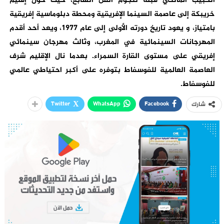
الحبيب المالكي قبلة لنجوم الفن السابع، حيث حول إقليم
خريبكة إلى عاصمة السينما الإفريقية ومحطة دبلوماسية إفريقية
بامتياز، و يعود تاريخ دورته الأولى إلى عام 1977، ويعد أحد أقدم
المهرجانات السينمائية في المغرب، وثالث مهرجان سينمائي
إفريقي على مستوى القارة السمراء. بعدما نال الإقليم شرف
العاصمة العالمية للفوسفاط بتوفره على أكبر احتياطي عالمي
للفوسفاط.
Twitter
WhatsApp
Facebook
شارك