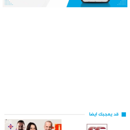
قد يعجبك ايضا