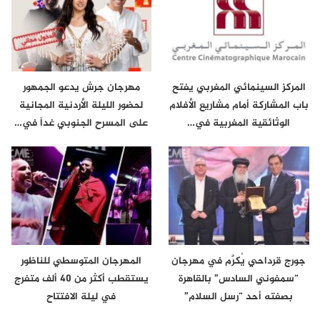
المركز السينمائي المغربي يفتح
مهرجان جرش يدعو الجمهور
باب المشاركة أمام مشاريع الأفلام
لحضور الليلة الأردنية المجانية
الوثائقية المغربية في…
على المسرح الجنوبي غداً في…
جورج قرداحي يُكرَّم في مهرجان
المهرجان المتوسطي للناظور
“سمفوني السادس” بالقاهرة
يستقطب أكثر من 40 ألف متفرج
بصفته أحد “رسل السلام”
في ليلة الافتتاح