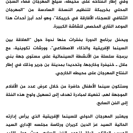
وفي إطار انفتاحه على محيطه، سيلج المهرجان فضاء السجن
المحلي بخريبكة لتنظيم النسخة السادسة من “المهرجان
الثقافي للسجناء الأفارقة في خريبكة”، وهو أحد أبرز أحداث هذا
الموعد القاري المخصص للشاشة الكبيرة.
ويحفل برنامج الدورة بفقرات منها ندوة حول “العلاقة بين
السينما الإفريقية والذكاء الاصطناعي”، وورشات تكوينية، مع
برمجة سلسلة من الأنشطة السينمائية على مستوى جهة بني
ملال ـ خنيفرة وخارجها، وتحديدا بمدينة بن جرير وذلك في إطار
انفتاح المهرجان على محيطه الخارجي.
وستكون سينما الأطفال حاضرة من خلال عرض عدد من الأفلام
الموجهة لهم، تفعيلا لمبادرة تهدف إلى تسهيل ولوج هذه الفئة
إلى الفن السابع.
ويعتبر المهرجان الدولي للسينما الإفريقية الذي يرأس إدارته
الحالية السيد عز الدين كريران ورئاسة مجلسه الإداري السيد