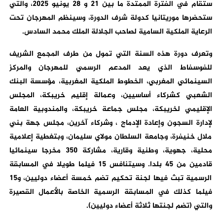
ستقام في الفترة الممتدة ما بين 21 و 28 يونيو 2025، والتي
ستحضرها موريتانيا كدولة شرف الدورة، وسينظم المهرجان تحت
الرعاية الملكية السامية لصاحب الجلالة الملك محمد السادس.
وتعرف دورة هذه السنة التي تمول من طرف المجمع الشريف
للفوسفاط الذي يعد المدعم الرسمي للمهرجان والمركز
السينمائي المغربي، الخطوط الملكية المغربية، مؤسسة البنك
الشعبي كشركاء أساسيين، وعمالة إقليم خريبكة، المجلس
الإقليمي لخريبكة، مجلس جماعة خريبكة، والمندوبية العامة
لإدارة السجون وإعادة الإدماج ، وشركاء آخرين، مجلس جهة بني
ملال خنيفرة، وجامعة السلطان مولاي سليمان، وبتغطية إعلامية
محلية، جهوية، وطنية وقارية، مشاركة 350 مخرجا سينمائيا
قادمين من 45 بلدا. وسيتنافس 15 فيلما طويلا في المسابقة
الرسمية تبث فيها لجنة تحكيم تضم خمسة أعضاء دوليين، و15
فيلما كذلك في المسابقة الرسمية الخاصة بالأعمال القصيرة
والتي (تضم لجنتها ثلاثة أعضاء دوليين).