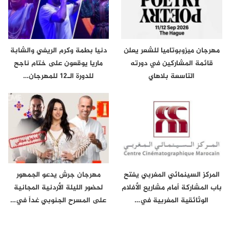
مهرجان ميزوبوتاميا للشعر يعلن
دنيا بطمة وكرم الريفي والشابة
قائمة المشاركين في دورته
ماريا يوقعون على ختام ناجح
التاسعة بلاهاي
للدورة الـ12 للمهرجان…
المركز السينمائي المغربي يفتح
مهرجان جرش يدعو الجمهور
باب المشاركة أمام مشاريع الأفلام
لحضور الليلة الأردنية المجانية
الوثائقية المغربية في…
على المسرح الجنوبي غداً في…