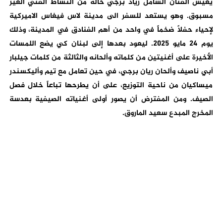
يعيش الفنان الشامل زياد برجي حالة من النشاط الفني الغير
مسبوق. وهو يستعد للسفر الى مدينة لاس فيغاس الاميركية
لإحياء حفلاً ضخماً في واحد من أهم الفنادق في المدينة، وذلك
يوم ٢٤ مايو ٢٠٢٥. ليعود بعدها إلى لبنان كي يضع اللمسات
الأخيرة على أغنيتين من كلماته وألحانه والثالثة من كلمات جيلبار
أبي ناصيف وألحان ريان برجي، في حين تعامل مع تيم وأليكسندر
ميساكيان من ناحية التوزيع، على أن يطرحها تباعاً خلال فصل
الصيف. ومن المفترض أن يصور أولى أغنياته الصيفية بعدسة
المخرج المبدع سعيد الماروق.