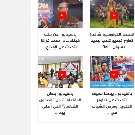
النجمة الكولومبية شاكيرا
بالفيديو.. من قلب
تطرح فيديو كليب جديد
فيكام… د. محمد غزالة
بعنوان: “Dai…
يتحدث عن الإبداع…
بالفيديو.. يوحنا نصيف
بالفيديو: بعض
يتحدث عن تطوير
المقتطفات من “الصالون
التكوين وفرص الشباب
الثقافي” الذي أُطلق
في…
يوم…