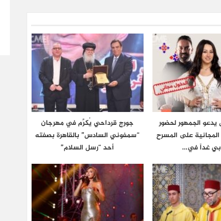
يدعو الجمهور لحضور
جورج قرداحي يُكرَّم في مهرجان
ة المجانية على المسرح
“سمفوني السادس” بالقاهرة بصفته
بي غداً في…
أحد “رسل السلام”