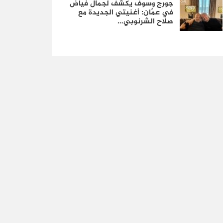
جورج وسوف يكشف لجمال فياض
في عمّان: أغنيتي الجديدة مع
صلاح الشرنوبي…