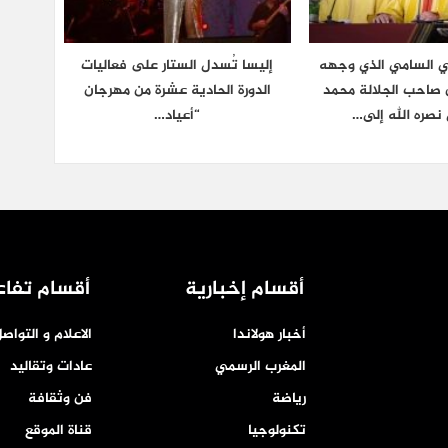
ي السامي الذي وجهه
إليسا تُسدل الستار على فعاليات
ن صاحب الجلالة محمد
الدورة الحادية عشرة من مهرجان
نصره الله إلى…
“أعياد…
أقسام إخبارية
أقسام تفاع
أخبار هولاندا
الاعلام و التواص
المغرب الرسمي
عادات وتقاليد
رياضة
فن وثقافة
تكنولوجيا
قناة الموقع