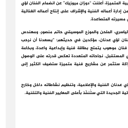
 المتميزة، أعلنت “دوزان ميوزيك” عن انضمام الفنان لؤي
إدارة أعماله الفنية والإشراف على إنتاج أعماله الغنائية
 مسيرته المتصاعدة.
الياسري، الملحن والموزع الموسيقي حاتم منصور، ومهندس
نان لؤي عدنان، مؤكدين في حديثهم: “يسعدنا أن نرحب
فنان موهوب يتمتع بطاقة فنية وإبداعية واعدة، وبخامة
في المستقبل. نجاحاته المتعددة تعكس قدرته على الوصول
اكة ستثمر عن مشاريع فنية متميزة ستضيف الكثير إلى
ؤي عدنان الفنية والإعلامية، وتنظيم نشاطاته داخل وخارج
ية الجديدة التي ستُنفّذ بأعلى المعايير الفنية والتقنية.