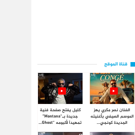
قناة الموقع
الفنان نصر مكري يهز
كليل يفتح صفحة فنية
الموسم الصيفي بأغنيته
جديدة بـ“Montana”
الجديدة كونجي…
تمهيداً لألبومه “Ghost…