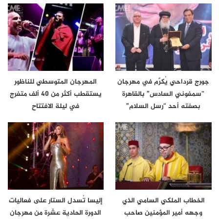
جورج قرداحي يُكرَّم في مهرجان
المهرجان المتوسطي للناظور
“سمفوني السادس” بالقاهرة
يستقطب أكثر من 40 ألف متفرج
بصفته أحد “رسل السلام”
في ليلة الافتتاح
الخطاب الملكي السامي الذي
إليسا تُسدل الستار على فعاليات
وجهه أمير المؤمنين صاحب
الدورة الحادية عشرة من مهرجان