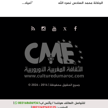
الجلالة محمد السادس نصره الله
“أعياد…
إلى…
© جميع الحقوق محفوظة | 2014 - 2026
للتواصل :
الهاتف هولندا / وآتس اب
0031686069341
|
المغرب :
00212697653125
|