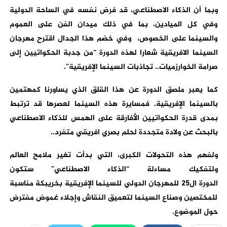
وبما أن الذكاء الاصطناعي، قد فرض نفسه في الساحة الدولية
وفي كل الميادين، بما في ذلك ميدان الفن على العموم
والسينما على الخصوص، وفي خضم هذا الجدال اقترح مهرجان
السينما الافريقية شعارا لهذه الدورة “من جدبة الحكواتيين إلى
صرامة الخوارزميات.. تجاذبات السينما الإفريقية”.
كما يعبر ملصق الدورة عن هذا القلق الذي يساورنا كمهتمين
بالسينما الإفريقية. فمسايرة هذه السينما لعصرها قد ترتبط
بمدى قدرة الحكواتيين الأفارقة على الهمس للذكاء الاصطناعي
بالبحث عن ولادة متجددة لحلم بصري افريقي متفرد..
ولفهم هذه التحولات الكبرى، التي بدأت تغير ملامح العالم
ولتفكيك مساءلة “الذكاء الاصطناعي” ستكون
الدورة ال25 للمهرجان الدولي للسينما الإفريقية بخريبكة مناسبة
للمختصين وصناع السينما لتعميق النقاش وإجلاء غموض مفترض
حول الموضوع.