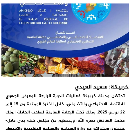
خريبكة: سعيد العيدي
تحتضن مدينة خريبكة فعاليات الدورة الرابعة للمعرض الجهوي
للاقتصاد الاجتماعي والتضامني، خلال الفترة الممتدة من 15 إلى
22 يونيو 2025، وذلك تحت الرعاية السامية لصاحب الجلالة الملك
محمد السادس نصره الله، وبتنظيم من مجلس جهة بني ملال-
خنيفرة، وبشراكة مع وزارة السياحة والصناعة التقليدية والاقتصاد