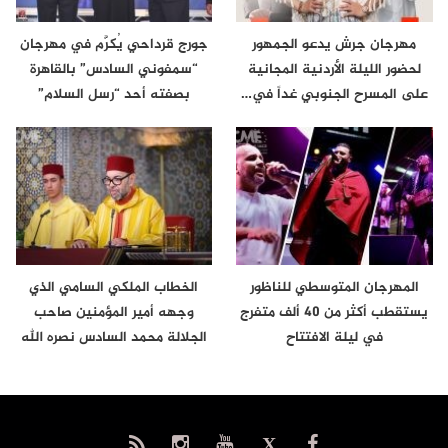
مهرجان جرش يدعو الجمهور
جورج قرداحي يُكرَّم في مهرجان
لحضور الليلة الأردنية المجانية
“سمفوني السادس” بالقاهرة
على المسرح الجنوبي غداً في…
بصفته أحد “رسل السلام”
المهرجان المتوسطي للناظور
الخطاب الملكي السامي الذي
يستقطب أكثر من 40 ألف متفرج
وجهه أمير المؤمنين صاحب
في ليلة الافتتاح
الجلالة محمد السادس نصره الله
إلى…