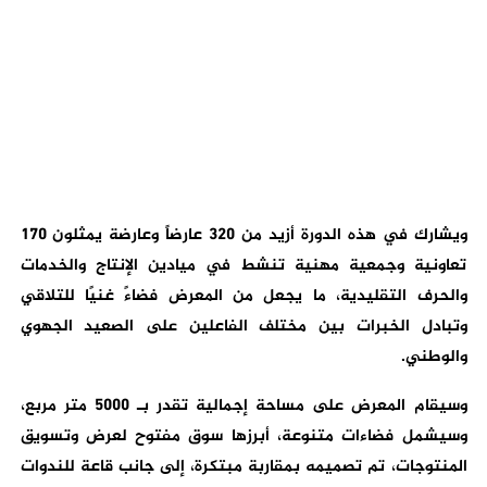
ويشارك في هذه الدورة أزيد من 320 عارضاً وعارضة يمثلون 170
تعاونية وجمعية مهنية تنشط في ميادين الإنتاج والخدمات
والحرف التقليدية، ما يجعل من المعرض فضاءً غنيًا للتلاقي
وتبادل الخبرات بين مختلف الفاعلين على الصعيد الجهوي
والوطني.
وسيقام المعرض على مساحة إجمالية تقدر بـ 5000 متر مربع،
وسيشمل فضاءات متنوعة، أبرزها سوق مفتوح لعرض وتسويق
المنتوجات، تم تصميمه بمقاربة مبتكرة، إلى جانب قاعة للندوات