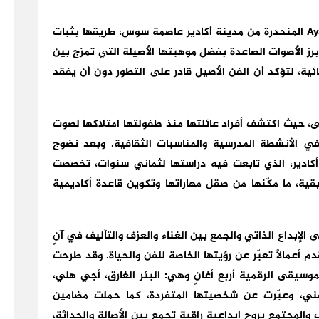
تشقّ الفنانة الشابة عائشة أوشطاين Aysha ouchtain المنحدرة من مدينة أكادير عاصمة سوس، طريقها بثبات
برز الأصوات الصاعدة بفضل موهبتها الأصيلة التي تمزج بين
نائية، لتؤكد أن الفن الأصيل قادر على التطور دون أن يفقد
حيث اكتشف أفراد عائلتها منذ طفولتها امتلاكها لصوت
 الأنشطة المدرسية والمناسبات الثقافية. وبعد نضوج
كادير، الذي تابعت فيه دراستها لثماني سنوات، تخصصت
يقية، ما مكّنها من صقل مهاراتها وتكوين قاعدة أكاديمية
ين Aysha ouchtain بقدرتها على الإبداع الذاتي والجمع بين الغناء والعزف والتأليف في آنٍ
م أعمالاً تعبّر عن رؤيتها الخاصة للفن والحياة. وقد طرحت
سيقى الرقمية أربع أغانٍ وهي: البئر الغارق، أجي هلي،
ني، وعبّرت عن شخصيتها المتفردة، كما حملت مضامين
 والمجتمع بروح إبداعية راقية تجمع بين الأصالة والحداثة،