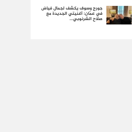
جورج وسوف يكشف لجمال فياض
في عمّان: أغنيتي الجديدة مع
صلاح الشرنوبي…