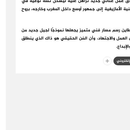
الشابة Aysha ouchtain حاليًا لإطلاق عمل غنائي جديد تراهن عليه ليشكل نقلة نوعية في
ة الأمازيغية إلى جمهور أوسع داخل المغرب وخارجه، بروح
طاين رسم مسار فني متميز يجعلها نموذجًا لجيل جديد من
ن العمل والاجتهاد، وأن الفن الحقيقي هو ذاك الذي ينطلق
لإبداع.
لإلكتروني