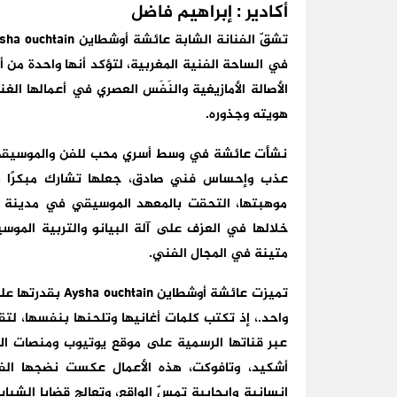
أكادير : إبراهيم فاضل
في الساحة الفنية المغربية، لتؤكد أنها واحدة من أ
الأصالة الأمازيغية والنَفَس العصري في أعمالها الغ
هويته وجذوره.
نشأت عائشة في وسط أسري محب للفن والموسيقى، 
عذب وإحساس فني صادق، جعلها تشارك مبكرًا في
موهبتها، التحقت بالمعهد الموسيقي في مدينة أ
خلالها في العزف على آلة البيانو والتربية الموس
متينة في المجال الفني.
تميزت عائشة أوشطا
واحد.، إذ تكتب كلمات أغانيها وتلحنها بنفسها، لتقد
عبر قناتها الرسمية على موقع يوتيوب ومنصات المو
أشكيد، وتافوكت، هذه الأعمال عكست نضجها الف
إنسانية وإيجابية تمسّ الواقع، وتعالج قضايا الشباب