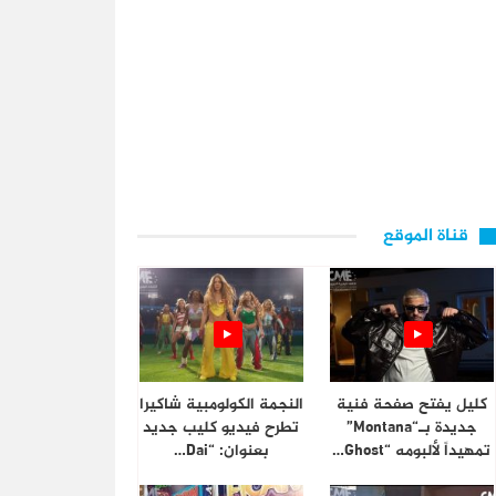
قناة الموقع
كليل يفتح صفحة فنية
النجمة الكولومبية شاكيرا
جديدة بـ“Montana”
تطرح فيديو كليب جديد
تمهيداً لألبومه “Ghost…
بعنوان: “Dai…