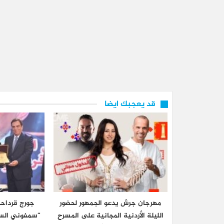
قد يعجبك ايضا
مهرجان جرش يدعو الجمهور لحضور
جورج قرداحي
الليلة الأردنية المجانية على المسرح
“سمفوني السا