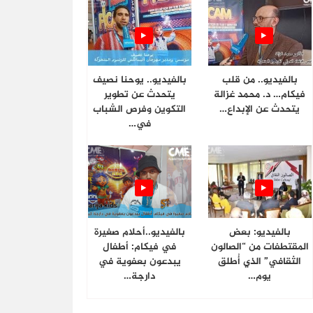
بالفيديو.. من قلب
بالفيديو.. يوحنا نصيف
فيكام… د. محمد غزالة
يتحدث عن تطوير
يتحدث عن الإبداع…
التكوين وفرص الشباب
في…
بالفيديو: بعض
بالفيديو..أحلام صغيرة
المقتطفات من “الصالون
في فيكام: أطفال
الثقافي” الذي أُطلق
يبدعون بعفوية في
يوم…
دارجة…