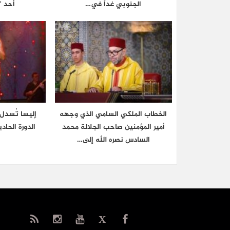
الجنوبي غداً في…
أحد “
الخطاب الملكي السامي الذي وجهه
إليسا تُسدل 
أمير المؤمنين صاحب الجلالة محمد
الدورة الحا
السادس نصره الله إلى…