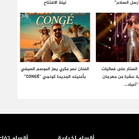
رسل السلام”
ليلة الافتتاح
الستار على فعاليات
الفنان نصر مكري يهز الموسم الصيفي
دية عشرة من مهرجان
بأغنيته الجديدة كونجي “CONGÉ”
“أعياد…
أقسام إخبارية
أقسام تفاع