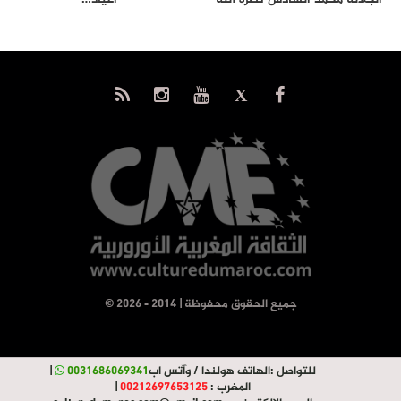
إلى…
© جميع الحقوق محفوظة | 2014 - 2026
للتواصل :
الهاتف هولندا / وآتس اب
0031686069341
|
المغرب :
00212697653125
|