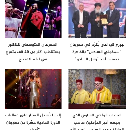
جورج قرداحي يُكرَّم في مهرجان
المهرجان المتوسطي للناظور
“سمفوني السادس” بالقاهرة
يستقطب أكثر من 40 ألف متفرج
بصفته أحد “رسل السلام”
في ليلة الافتتاح
الخطاب الملكي السامي الذي
إليسا تُسدل الستار على فعاليات
وجهه أمير المؤمنين صاحب
الدورة الحادية عشرة من مهرجان
الجلالة محمد السادس نصره الله
“أعياد…