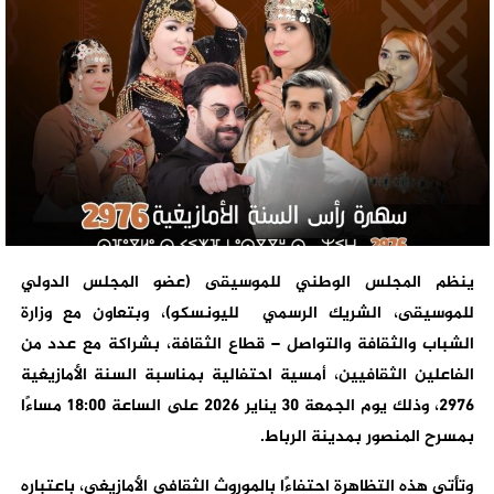
ينظم المجلس الوطني للموسيقى (عضو المجلس الدولي
للموسيقى، الشريك الرسمي لليونسكو)، وبتعاون مع وزارة
الشباب والثقافة والتواصل – قطاع الثقافة، بشراكة مع عدد من
الفاعلين الثقافيين، أمسية احتفالية بمناسبة السنة الأمازيغية
2976، وذلك يوم الجمعة 30 يناير 2026 على الساعة 18:00 مساءًا
بمسرح المنصور بمدينة الرباط.
وتأتي هذه التظاهرة احتفاءًا بالموروث الثقافي الأمازيغي، باعتباره