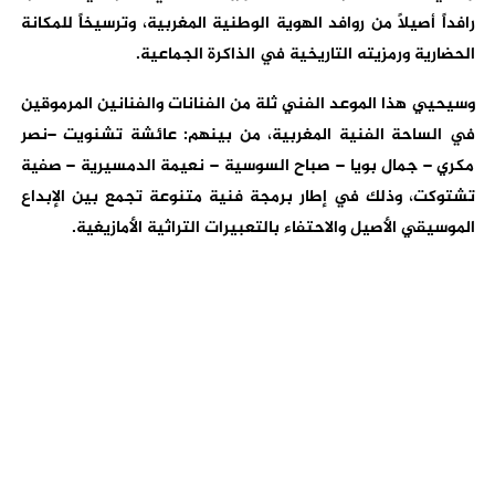
رافداً أصيلاً من روافد الهوية الوطنية المغربية، وترسيخاً للمكانة
الحضارية ورمزيته التاريخية في الذاكرة الجماعية.
وسيحيي هذا الموعد الفني ثلة من الفنانات والفنانين المرموقين
في الساحة الفنية المغربية، من بينهم: عائشة تشنويت –نصر
مكري – جمال بويا – صباح السوسية – نعيمة الدمسيرية – صفية
تشتوكت، وذلك في إطار برمجة فنية متنوعة تجمع بين الإبداع
الموسيقي الأصيل والاحتفاء بالتعبيرات التراثية الأمازيغية.