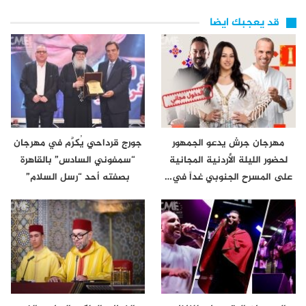
قد يعجبك ايضا
مهرجان جرش يدعو الجمهور
جورج قرداحي يُكرَّم في مهرجان
لحضور الليلة الأردنية المجانية
“سمفوني السادس” بالقاهرة
على المسرح الجنوبي غداً في…
بصفته أحد “رسل السلام”