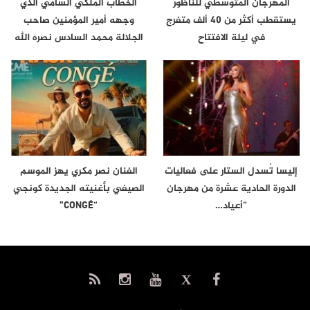
المهرجان المتوسطي للناظور
الخطاب الملكي السامي الذي
يستقطب أكثر من 40 ألف متفرج
وجهه أمير المؤمنين صاحب
في ليلة الافتتاح
الجلالة محمد السادس نصره الله
إلى…
إليسا تُسدل الستار على فعاليات
الفنان نصر مكري يهز الموسم
الدورة الحادية عشرة من مهرجان
الصيفي بأغنيته الجديدة كونجي
“أعياد…
“CONGÉ”