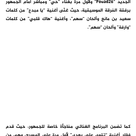
الجديد “Fouad26” ولأول مرة بغناء “حي” ومباشر أمام الجمهور
برفقة الفرقة الموسيقية، حيث غنّى أغنية “يا مبدع” من كلمات
سعيد بن مانع وألحان “سهم”، وأغنية “هاك قلبي” من كلمات
“وارفة” وألحان “سهم”.
كما تضمن البرنامج الغنائي مفاجأة خاصة للجمهور، حيث قدم
فؤاد أغنية “تقوى على بعدي” لأول مرة على المسرح، وهي من