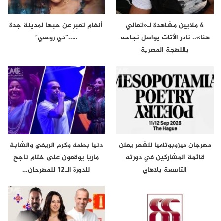
4 ملايين مشاهدة لـ«تعالي
أنغام تعبر عن حبها لمدينة جدة
هنا».. نادر الأتات يواصل نجاحه
…..“دي روحي”
باللهجة المصرية
مهرجان ميزوبوتاميا للشعر يعلن
دنيا بطمة وكرم الريفي والشابة
قائمة المشاركين في دورته
ماريا يوقعون على ختام ناجح
التاسعة بلاهاي
للدورة الـ12 للمهرجان…