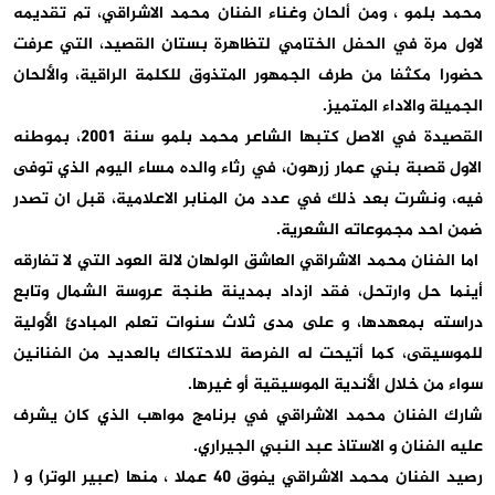
محمد بلمو ، ومن ألحان وغناء الفنان محمد الاشراقي، تم تقديمه
لاول مرة في الحفل الختامي لتظاهرة بستان القصيد، التي عرفت
حضورا مكثفا من طرف الجمهور المتذوق للكلمة الراقية، والألحان
الجميلة والاداء المتميز.
القصيدة في الاصل كتبها الشاعر محمد بلمو سنة 2001، بموطنه
الاول قصبة بني عمار زرهون، في رثاء والده مساء اليوم الذي توفى
فيه، ونشرت بعد ذلك في عدد من المنابر الاعلامية، قبل ان تصدر
ضمن احد مجموعاته الشعرية.
اما الفنان محمد الاشراقي العاشق الولهان لالة العود التي لا تفارقه
أينما حل وارتحل، فقد ازداد بمدينة طنجة عروسة الشمال وتابع
دراسته بمعهدها، و على مدى ثلاث سنوات تعلم المبادئ الأولية
للموسيقى، كما أتيحت له الفرصة للاحتكاك بالعديد من الفنانين
سواء من خلال الأندية الموسيقية أو غيرها.
شارك الفنان محمد الاشراقي في برنامج مواهب الذي كان يشرف
عليه الفنان و الاستاذ عبد النبي الجيراري.
رصيد الفنان محمد الاشراقي يفوق 40 عملا ، منها (عبير الوتر) و (