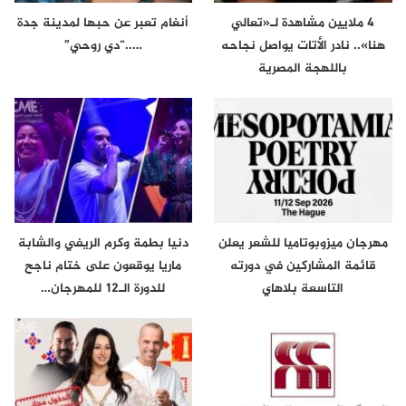
4 ملايين مشاهدة لـ«تعالي
أنغام تعبر عن حبها لمدينة جدة
هنا».. نادر الأتات يواصل نجاحه
…..“دي روحي”
باللهجة المصرية
مهرجان ميزوبوتاميا للشعر يعلن
دنيا بطمة وكرم الريفي والشابة
قائمة المشاركين في دورته
ماريا يوقعون على ختام ناجح
التاسعة بلاهاي
للدورة الـ12 للمهرجان…