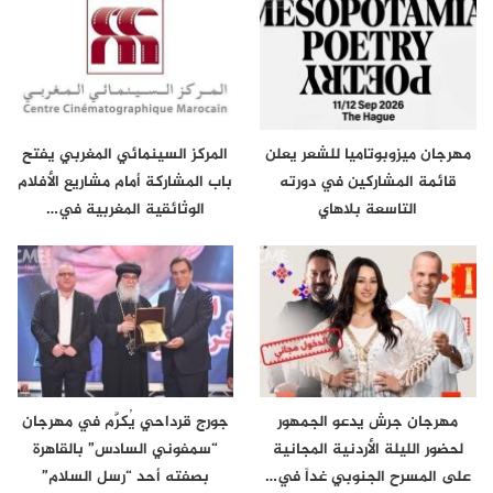
مهرجان ميزوبوتاميا للشعر يعلن
المركز السينمائي المغربي يفتح
قائمة المشاركين في دورته
باب المشاركة أمام مشاريع الأفلام
التاسعة بلاهاي
الوثائقية المغربية في…
مهرجان جرش يدعو الجمهور
جورج قرداحي يُكرَّم في مهرجان
لحضور الليلة الأردنية المجانية
“سمفوني السادس” بالقاهرة
على المسرح الجنوبي غداً في…
بصفته أحد “رسل السلام”