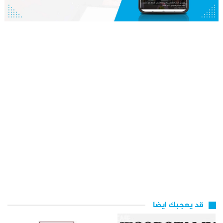
قد يعجبك ايضا