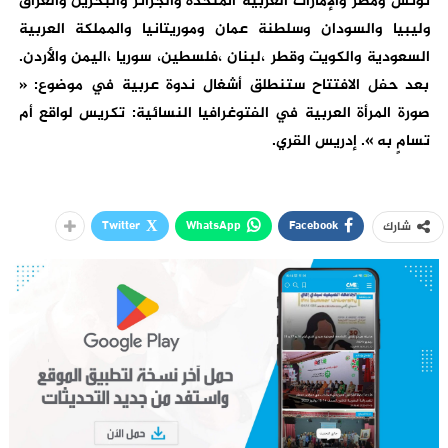
تونس ومصر والإمارات العربية المتحدة والجزائر والبحرين والعراق
وليبيا والسودان وسلطنة عمان وموريتانيا والمملكة العربية
السعودية والكويت وقطر ،لبنان ،فلسطين، سوريا ،اليمن والأردن.
بعد حفل الافتتاح ستنطلق أشغال ندوة عربية في موضوع: «
صورة المرأة العربية في الفتوغرافيا النسائية: تكريس لواقع أم
تسامٍ به ». إدريس القري.
Twitter
WhatsApp
Facebook
شارك