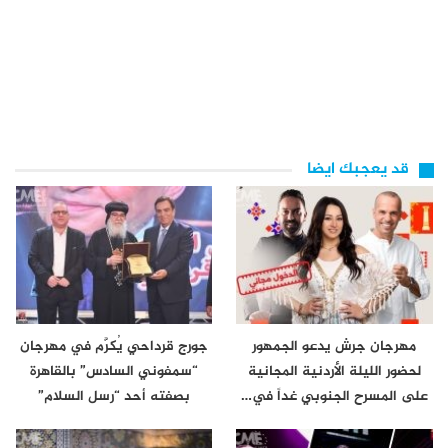
قد يعجبك ايضا
مهرجان جرش يدعو الجمهور
جورج قرداحي يُكرَّم في مهرجان
لحضور الليلة الأردنية المجانية
“سمفوني السادس” بالقاهرة
على المسرح الجنوبي غداً في…
بصفته أحد “رسل السلام”