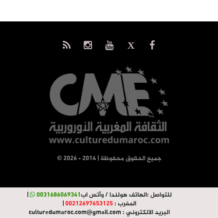
© جميع الحقوق محفوظة | 2014 - 2026
للتواصل :
الهاتف هولندا / وآتس اب
0031686069341
|
المغرب :
00212697653125
|
البريد الالكتروني :
culturedumaroc.com@gmail.com