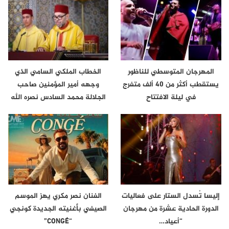
المهرجان المتوسطي للناظور
الخطاب الملكي السامي الذي
يستقطب أكثر من 40 ألف متفرج
وجهه أمير المؤمنين صاحب
في ليلة الافتتاح
الجلالة محمد السادس نصره الله
إلى…
إليسا تُسدل الستار على فعاليات
الفنان نصر مكري يهز الموسم
الدورة الحادية عشرة من مهرجان
الصيفي بأغنيته الجديدة كونجي
“أعياد…
“CONGÉ”