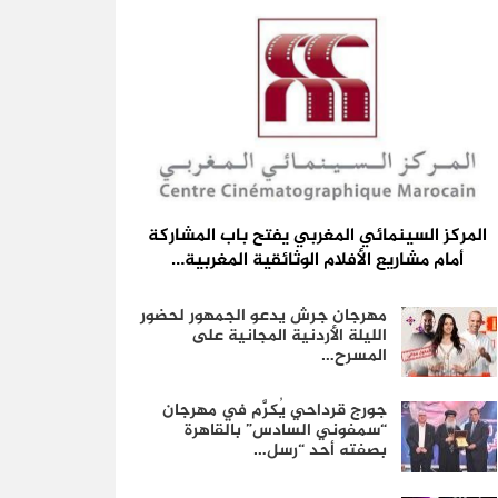
المركز السينمائي المغربي يفتح باب المشاركة
أمام مشاريع الأفلام الوثائقية المغربية…
مهرجان جرش يدعو الجمهور لحضور
الليلة الأردنية المجانية على
المسرح…
جورج قرداحي يُكرَّم في مهرجان
“سمفوني السادس” بالقاهرة
بصفته أحد “رسل…