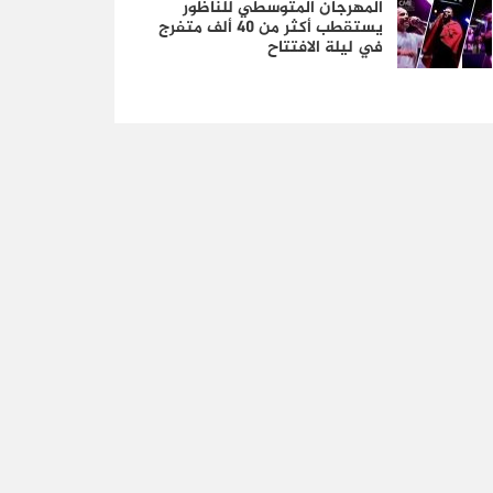
المهرجان المتوسطي للناظور
يستقطب أكثر من 40 ألف متفرج
في ليلة الافتتاح