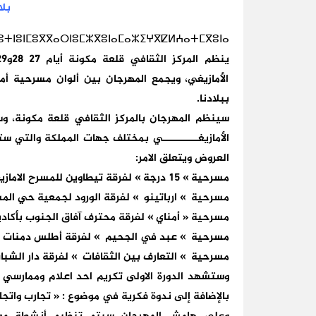
بل
ⵏⵓⵏⵎⵓⴳⴳⴰⵔⵏⵓⵎⵣⴳⵓⵏⴰⵎⴰⵣⵉⵖⴳⵇⵍⵄⴰⵜⵎⴳⵓⵏⴰ
الأمازيغي، ويجمع المهرجان بين ألوان مسرحية أم
ببلادنا.
سينظم المهرجان بالمركز الثقافي قلعة مكونة، 
الأمازيغــــــــــي بمختلف جهات المملكة والتي س
العروض ويتعلق الامر:
مسرحية » 15 درجة » لفرقة تيطاوين للمسرح الامازيغي بالحسيمة
مسرحية » ارباتينو » لفرقة الورود لجمعية حي ال
مسرحية « أمناي » لفرقة محترف آفاق الجنوب بأكادي
مسرحية » عبد في الجحيم » لفرقة أطلس دمنات ل
مسرحية » التعارف بين الثقافات » لفرقة دار الشباب
وستشهد الدورة الاولى تكريم احد اعلام وممارسي
بالإضافة إلى ندوة فكرية في موضوع : « تجارب واتجا