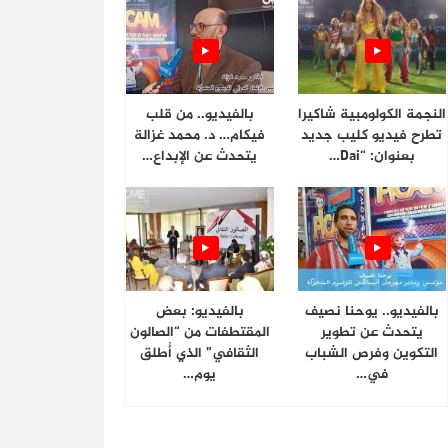
النجمة الكولومبية شاكيرا
بالفيديو.. من قلب
تطرح فيديو كليب جديد
فيكام… د. محمد غزالة
بعنوان: “Dai…
يتحدث عن الإبداع…
بالفيديو.. يوحنا نصيف
بالفيديو: بعض
يتحدث عن تطوير
المقتطفات من “الصالون
التكوين وفرص الشباب
الثقافي” الذي أُطلق
في…
يوم…