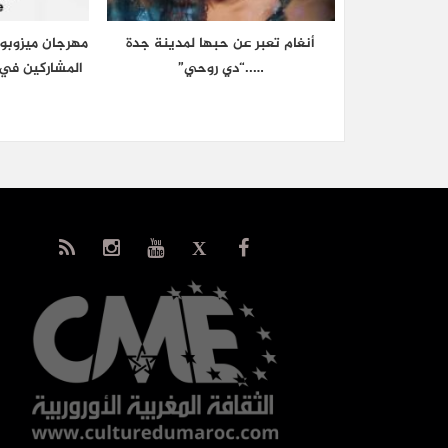
أنغام تعبر عن حبها لمدينة جدة
مهرجان ميزوبوت
…..“دي روحي”
المشاركين في 