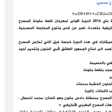
اغ صحفي:
ⵜⴰⵙⵓⵜⵍⵜⵜⴰⵎⵣⵡⴰⵔⵓⵜ
ينظم المركز الثقافي قلعة مكونة أيام 27 28و29 ماي 2016 الدورة الاولى لمهرجان قلعة مكونة للمسرح
ازيغية متعددة، تعبر عن غنى وتنوع الممارسة المسرحية
وسيشارك في هذه الدورة خمسة فرق التي تمارس المسرح
تعمد الى امتاع الجمهور العاشق لأبي الفنون وتقديم أجود
مسجد بقلعة مكونة
ر
فنون الخشبة بدمنات
 تاغبالت، زاكورة
 المسرح بمنطقة دادس مكون وهو الفنان: محمد أحنصال ،
هات المسرح المغربي الأمازيغي »