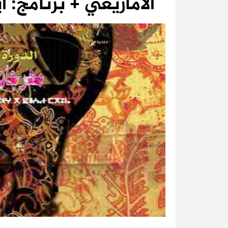
الأمازيغي + برنامج: أيام 27 28و29 ما