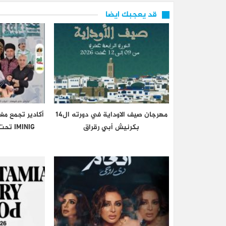
قد يعجبك ايضا
مهرجان صيف الاوداية في دورته ال14
أكادير تجمع مغ
بكرنيش أبي رقراق
IMINIG