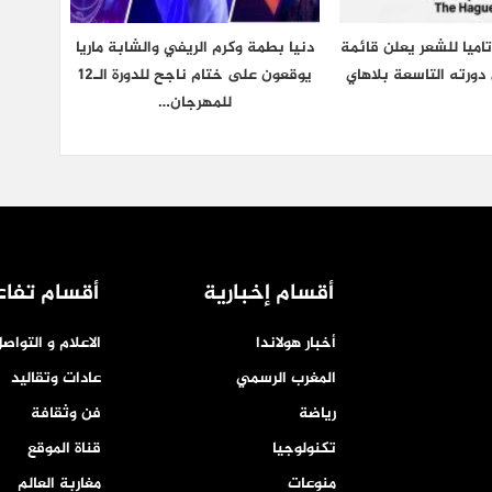
اميا للشعر يعلن قائمة
دنيا بطمة وكرم الريفي والشابة ماريا
دورته التاسعة بلاهاي
يوقعون على ختام ناجح للدورة الـ12
للمهرجان…
أقسام إخبارية
أقسام تفاع
أخبار هولاندا
الاعلام و التواص
المغرب الرسمي
عادات وتقاليد
رياضة
فن وثقافة
تكنولوجيا
قناة الموقع
منوعات
مغاربة العالم