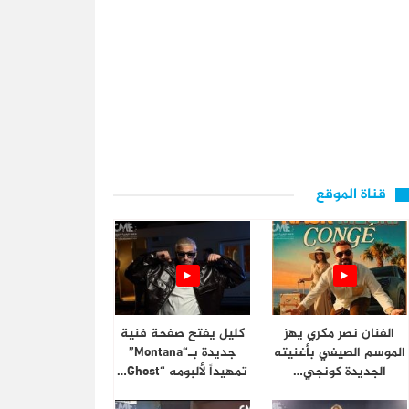
قناة الموقع
الفنان نصر مكري يهز
كليل يفتح صفحة فنية
الموسم الصيفي بأغنيته
جديدة بـ“Montana”
الجديدة كونجي…
تمهيداً لألبومه “Ghost…