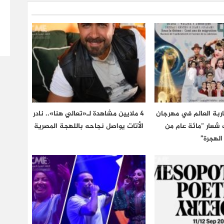
اربة العالم في مهرجان
4 ملايين مشاهدة لـ«تعالي هنا».. نادر
 تحت شعار “مائة عام من
الأتات يواصل نجاحه باللهجة المصرية
الهجرة”