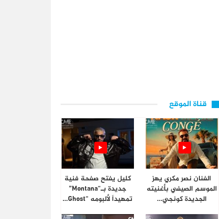
قناة الموقع
الفنان نصر مكري يهز
كليل يفتح صفحة فنية
الموسم الصيفي بأغنيته
جديدة بـ“Montana”
الجديدة كونجي…
تمهيداً لألبومه “Ghost…