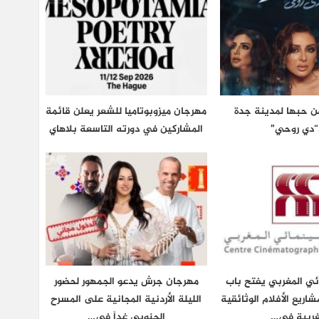
عن حبها لمدينة جدة
مهرجان ميزوبوتاميا للشعر يعلن قائمة
“دي روحي”
المشاركين في دورته التاسعة بلاهاي
ائي المغربي يفتح باب
مهرجان جرش يدعو الجمهور لحضور
شاريع الأفلام الوثائقية
الليلة الأردنية المجانية على المسرح
غربية في…
الجنوبي غداً في…