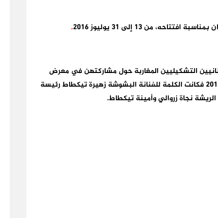
ان بمناسبة افتتاحه،
من 13 إلى
31 يوليوز 2016
.
لفنانيين التشكيليين المغاربة حول مشاركتهن في معرض
فكانت الكلمة للفنانة البشوشة زهيرة تيكطاط رئيسة
الريشة نجاة زروالي وأمينة تيكطاط.