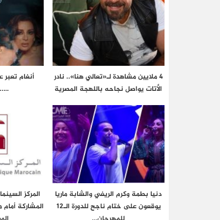
4 ملايين مشاهدة لـ«تعالي هنا».. نادر
أنغام تعبر 
الأتات يواصل نجاحه باللهجة المصرية
…..
دنيا بطمة وكرم الريفي والشابة ماريا
المركز السينم
يوقعون على ختام ناجح للدورة الـ12
المشاركة أمام م
للمهرجان…
الم