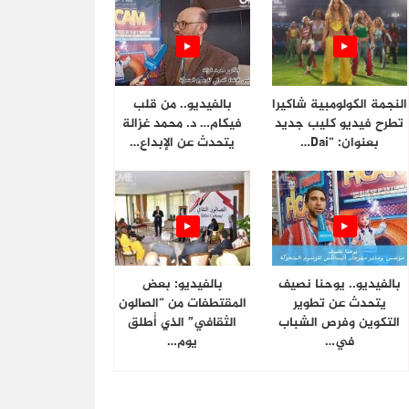
النجمة الكولومبية شاكيرا
بالفيديو.. من قلب
تطرح فيديو كليب جديد
فيكام… د. محمد غزالة
بعنوان: “Dai…
يتحدث عن الإبداع…
بالفيديو.. يوحنا نصيف
بالفيديو: بعض
يتحدث عن تطوير
المقتطفات من “الصالون
التكوين وفرص الشباب
الثقافي” الذي أُطلق
في…
يوم…