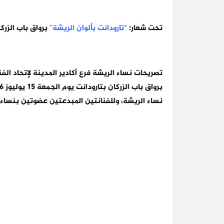
تحت شعار:
“تارودانت بألوان الريشة”
برواق باب الزرك
تصريحات نساء الريشة فرع أكادير المدينة لإتحاد ا
برواق باب الزركان بتارودانت يوم
الجمعة 15 يوليوز 2016
نساء الريشة، وللفنانتين المبدعتين عضوتين بنساء 