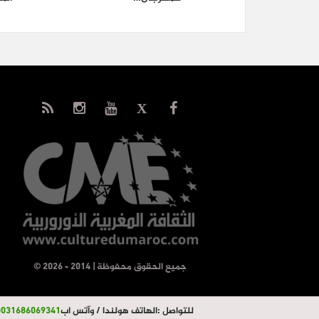
© جميع الحقوق محفوظة | 2014 - 2026
للتواصل :
الهاتف هولندا / وآتس اب
0031686069341